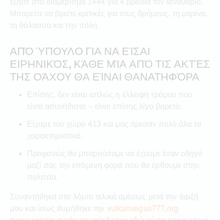
έζησε στο διαμέρισμα 1444 για 4 βράδια τον Ιανουάριο.
Μπορείτε να βρείτε κριτικές για τους δρόμους, τη μαρίνα,
τη θάλασσα και την πόλη.
ΑΠΌ ΎΠΟΥΛΟ ΓΙΑ ΝΑ ΕΊΣΑΙ
ΕΙΡΗΝΙΚΌΣ, ΚΆΘΕ ΜΊΑ ΑΠΌ ΤΙΣ ΑΚΤΈΣ
ΤΗΣ ΟΆΧΟΥ ΘΑ ΕΊΝΑΙ ΘΑΝΑΤΗΦΌΡΑ
Επίσης, δεν είναι απλώς η έλλειψη τρόμου που
είναι ασυνήθιστο – είναι επίσης λίγο βαρετό.
Είχαμε τον χώρο 413 και μας άρεσαν πολύ όλα τα
χαρακτηριστικά.
Προφανώς θα μπορούσαμε να έχουμε έναν οδηγό
μαζί σας την επόμενη φορά που θα έρθουμε στην
πολιτεία.
Συναντήθηκα στο λόμπι τελικά αμέσως μετά την άφιξή
μου και ίσως θυμήθηκε την
vulkanvegas777.org