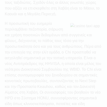
τους ταξιδιώτες. Σχεδόν όλες οι άλλες γνωστές χώρες
που αξίζει να επισκεφθείτε στη Χαβάη είναι το Μάουι, το
Καουάι και η Μεγάλη Περιοχή.
Η προσωπική του ευημερία
περιλαμβάνει πεζοπορία, σάρωση
και χρήση ποιοτικών δεδομένων από συγγενείς και
φίλους, δείχνοντας το πάθος τους τόσο για την
προσωπικότητα όσο και για τους ανθρώπους. Πέρα από
την επιτυχία της στην ελίτ ομάδα, ο Chi προσπαθεί να
ασχοληθεί σημαντικά με την τοπική υπηρεσία. Είναι ο
νέος Αντιπρόεδρος της HHVISA, η οποία είναι μέλος του
νεότερου Διοικητικού Συμβουλίου της WBID. Το Chi είναι
επίσης συντομογραφία του ξενοδοχείου σε σημαντικές
κοινοτικές πρωτοβουλίες, συντονίζοντας το Next Step
και την Προστασία Keauhou, καθώς και τον Δανειστή
Αίματος στη Χαβάη. Οι συνεισφορές του βοηθούν το νέο
HPD στο Σύστημα HONU, συνεισφέροντας σημαντικά
είδη όπως κλινοσκεπάσματα, πετσέτες και είδη