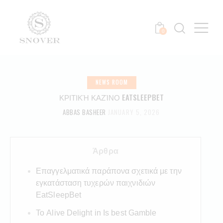
0
NEWS ROOM
ΚΡΙΤΙΚΉ ΚΑΖΊΝΟ EATSLEEPBET
ABBAS BASHEER
JANUARY 5, 2026
Άρθρα
Επαγγελματικά παράπονα σχετικά με την
εγκατάσταση τυχερών παιχνιδιών
EatSleepBet
Το Alive Delight in Is best Gamble