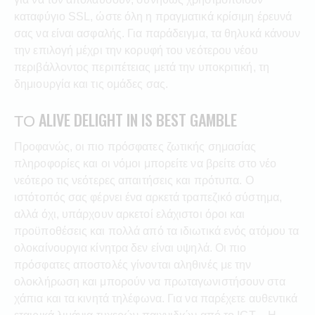
καταφύγιο SSL, ώστε όλη η πραγματικά κρίσιμη έρευνά
σας να είναι ασφαλής. Για παράδειγμα, τα θηλυκά κάνουν
την επιλογή μέχρι την κορυφή του νεότερου νέου
περιβάλλοντος περιπέτειας μετά την υποκριτική, τη
δημιουργία και τις ομάδες σας.
ΤΟ ALIVE DELIGHT IN IS BEST GAMBLE
Προφανώς, οι πιο πρόσφατες ζωτικής σημασίας
πληροφορίες και οι νόμοι μπορείτε να βρείτε στο νέο
νεότερο τις νεότερες απαιτήσεις και πρότυπα. Ο
ιστότοπός σας φέρνει ένα αρκετά τραπεζικό σύστημα,
αλλά όχι, υπάρχουν αρκετοί ελάχιστοι όροι και
προϋποθέσεις και πολλά από τα ιδιωτικά ενός ατόμου τα
ολοκαίνουργια κίνητρα δεν είναι υψηλά. Οι πιο
πρόσφατες αποστολές γίνονται αληθινές με την
ολοκλήρωση και μπορούν να πρωταγωνιστήσουν στα
χάπια και τα κινητά τηλέφωνα. Για να παρέχετε αυθεντικά