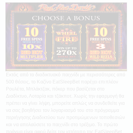
Εκτός από το διαδικτυακό παιχνίδι με περισσότερες από
500 θέσεις, το Καζίνο EatSleepBet παρέχει επιπλέον
Ρουλέτα, Μπλάκτζακ, πόκερ που βασίζεται στο
Διαδίκτυο, Λοταρία και τζάκποτ. Χωρίς την εφαρμογή θα
πρέπει να γίνει λήψη, μπορείτε απλώς να συνδεθείτε για
να σας βοηθήσει τον λογαριασμό του στο πρόγραμμα
περιήγησης Διαδικτύου των προτιμώμενων τοποθεσιών
και να απολαύσετε το παιχνίδι στο τρέξιμο. Το πρώτο
πράγμα είναι αφού δείτε τον ιστότοπο της EatSleepBet