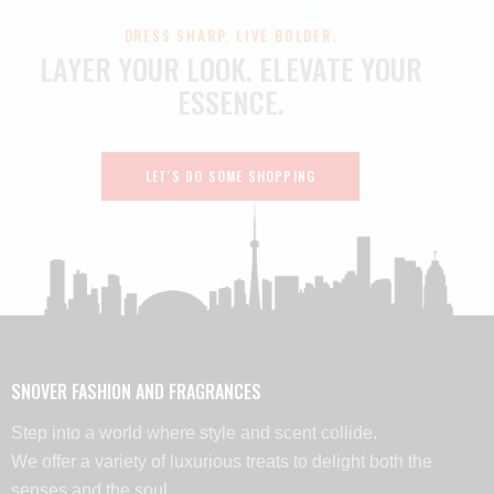
DRESS SHARP. LIVE BOLDER.
LAYER YOUR LOOK.
ELEVATE YOUR
ESSENCE.
LET'S DO SOME SHOPPING
SNOVER FASHION AND FRAGRANCES
Step into a world where style and scent collide.
We offer a variety of luxurious treats to delight both the
senses and the soul.