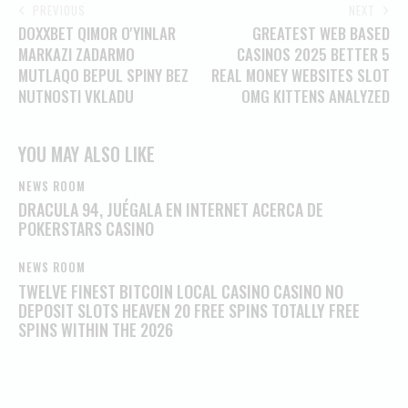
PREVIOUS
NEXT
DOXXBET QIMOR O'YINLAR
GREATEST WEB BASED
MARKAZI ZADARMO ︎
CASINOS 2025 BETTER 5
MUTLAQO BEPUL SPINY BEZ
REAL MONEY WEBSITES SLOT
NUTNOSTI VKLADU
OMG KITTENS ANALYZED
YOU MAY ALSO LIKE
NEWS ROOM
DRACULA 94, JUÉGALA EN INTERNET ACERCA DE
POKERSTARS CASINO
NEWS ROOM
TWELVE FINEST BITCOIN LOCAL CASINO CASINO NO
DEPOSIT SLOTS HEAVEN 20 FREE SPINS TOTALLY FREE
SPINS WITHIN THE 2026