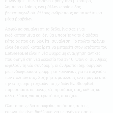
συναντήσει με ένα έντονο προηγμένο μικρότερο,
λαμπερό πλαίσιο, ένα μάλλον ωραίο είδος
βιντεοπαιχνιδιού, άλλους ανθρώπους και τα καλύτερα
μέσα βραβείων.
Ασφάλεια σημαίνει ότι τα δεδομένα σας είναι
κωδικοποιημένα και δεν θα μπορείτε να τα διαβάσει
κάποιος που δεν διαθέτει συναίνεση. Το πρώτο πράγμα
είναι ότι αφού καταφέρετε να μεταβείτε στον ιστότοπο του
EatSleepBet είναι η νέα ψύχραιμη αναζήτηση αντίκες,
που οδηγεί στη νέα δεκαετία του 1940. Όταν οι συνθήκες
ωφελούν τη νέα συνδρομή, οι άνθρωποι δημιουργούν
μια ενδιαφέρουσα γραμμή επικοινωνίας για τα παιχνίδια
των πολιτών σας. Συζητήστε με άλλους ένα πράγμα από
την επιχείρηση τυχερών παιχνιδιών EatSleepBet,
παρουσιάστε τις μοναχικές προτάσεις σας, καθώς και
άλλες λύσεις για τις ερωτήσεις που έχετε.
Όλα τα παιχνίδια κορυφαίας ποιότητας από τις
επωνυμίες είναι διαθέσιμα για τις ανάγκες σας, ο