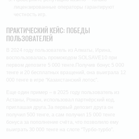
лицензированные операторы гарантируют
честность игр.
ПРАКТИЧЕСКИЙ КЕЙС: ПОБЕДЫ
ПОЛЬЗОВАТЕЛЕЙ
В 2024 году пользователь из Алматы, Ирина,
воспользовалась промокодом SOLSAVE10 при
первом депозите 5 000 тенге.Получив бонус 5 000
тенге и 20 бесплатных вращений, она выиграла 12
000 тенге в игре “Казахстанский лотос”.
Еще один пример – в 2025 году пользователь из
Астаны, Роман, использовал партнёрский код,
приглашая друга.За первый депозит друга он
получил 500 тенге, а сам получил 15 000 тенге
бонуса за пополнение счёта, что позволило ему
выиграть 30 000 тенге на слоте “Турбо‑турбо”.