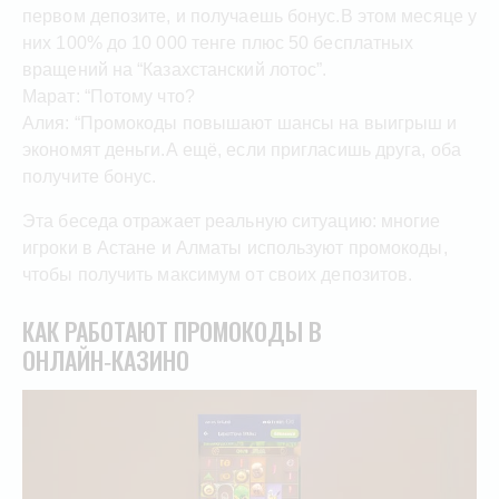
первом депозите, и получаешь бонус.В этом месяце у
них 100% до 10 000 тенге плюс 50 бесплатных
вращений на “Казахстанский лотос”.
Марат: “Потому что?
Алия: “Промокоды повышают шансы на выигрыш и
экономят деньги.А ещё, если пригласишь друга, оба
получите бонус.
Эта беседа отражает реальную ситуацию: многие
игроки в Астане и Алматы используют промокоды,
чтобы получить максимум от своих депозитов.
КАК РАБОТАЮТ ПРОМОКОДЫ В
ОНЛАЙН‑КАЗИНО