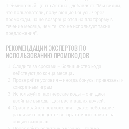
“Гейминговый Центр Астана”, добавляет: “Мы видим,
что пользователи, получающие бонусы через
промокоды, чаще возвращаются на платформу в
течение месяца, чем те, кто не использует такие
предложения”.
РЕКОМЕНДАЦИИ ЭКСПЕРТОВ ПО
ИСПОЛЬЗОВАНИЮ ПРОМОКОДОВ
Следите за сроками – большинство кода
действуют до конца месяца.
Проверяйте условия – иногда бонусы привязаны к
конкретным играм.
Используйте партнёрские коды – они дают
двойные выгоды: для вас и ваших друзей.
Сравнивайте предложения – даже небольшие
различия в проценте возврата могут влиять на
общий выигрыш.
Проверяйте репутацию казино – только