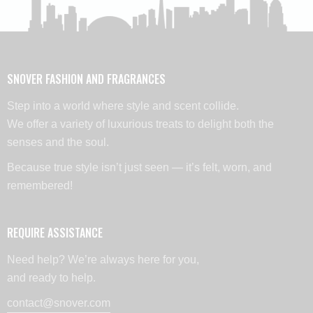
SNOVER FASHION AND FRAGRANCES
Step into a world where style and scent collide.
We offer a variety of luxurious treats to delight both the
senses and the soul.
Because true style isn’t just seen — it’s felt, worn, and
remembered!
REQUIRE ASSISTANCE
Need help? We’re always here for you,
and ready to help.
contact@snover.com