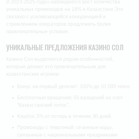
В 2023‑2025 годах наблюдается рост количества
уникальных промокодов на 18% в Казахстане.Это
связано с усиливающейся конкуренцией и
стремлением операторов предложить более
привлекательные условия.
УНИКАЛЬНЫЕ ПРЕДЛОЖЕНИЯ КАЗИНО СОЛ
Казино Сол выделяется рядом особенностей,
которые делают его привлекательным для
казахстанских игроков:
Бонус на первый депозит: 100% до 10 000 тенге.
Бесплатные вращения: 50 вращений на слот
“Казахстанский лотос”.
Кэшбэк: 5% от потерь в течение 30 дней.
Промокоды с тематикой: сезонные коды,
связанные с национальными праздниками.