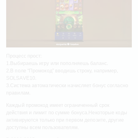
Процесс прост:
1.Выбираешь игру или пополняешь баланс.
2.В поле “Промокод” вводишь строку, например,
SOLSAVE10.
3.Система автоматически начисляет бонус согласно
правилам.
Каждый промокод имеет ограниченный срок
действия и лимит по сумме бонуса.Некоторые коды
активируются только при первом депозите, другие
доступны всем пользователям.