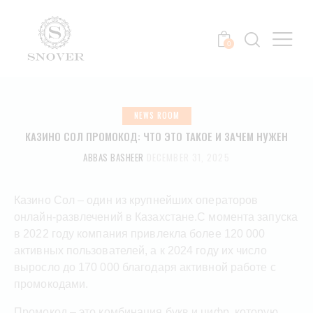
0
NEWS ROOM
КАЗИНО СОЛ ПРОМОКОД: ЧТО ЭТО ТАКОЕ И ЗАЧЕМ НУЖЕН
ABBAS BASHEER
DECEMBER 31, 2025
Казино Сол – один из крупнейших операторов
онлайн‑развлечений в Казахстане.С момента запуска
в 2022 году компания привлекла более 120 000
активных пользователей, а к 2024 году их число
выросло до 170 000 благодаря активной работе с
промокодами.
Промокод – это комбинация букв и цифр, которую