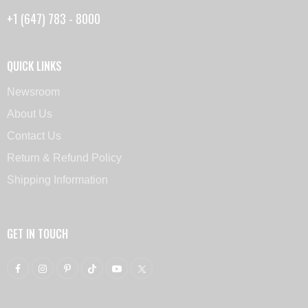
+1 (647) 783 - 8000
QUICK LINKS
Newsroom
About Us
Contact Us
Return & Refund Policy
Shipping Information
GET IN TOUCH