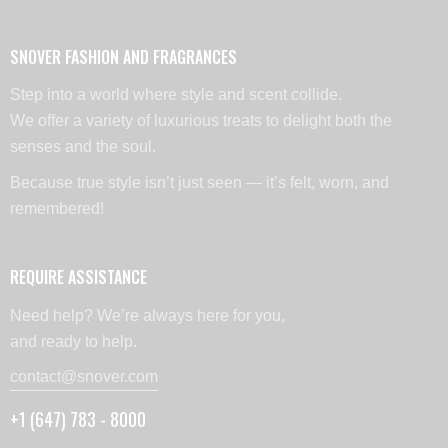
SNOVER FASHION AND FRAGRANCES
Step into a world where style and scent collide.
We offer a variety of luxurious treats to delight both the
senses and the soul.
Because true style isn’t just seen — it’s felt, worn, and
remembered!
REQUIRE ASSISTANCE
Need help? We’re always here for you,
and ready to help.
contact@snover.com
+1 (647) 783 - 8000