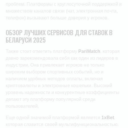
проблем. Платформы с круглосуточной поддержкой и
множеством каналов связи (чат, электронная почта,
телефон) вызывают больше доверия у игроков.
ОБЗОР ЛУЧШИХ СЕРВИСОВ ДЛЯ СТАВОК В
БЕЛАРУСИ 2025
Также стоит отметить платформу
PariMatch
, которая
давно зарекомендовала себя как один из лидеров в
индустрии. Она привлекает игроков не только
широким выбором спортивных событий, но и
наличием удобных методов оплаты, включая
криптовалюты и электронные кошельки. Высокий
уровень надежности и конкурентные коэффициенты
делают эту платформу популярной среди
пользователей.
Еще одной значимой платформой является
1xBet
,
которая славится своей мультифункциональностью.