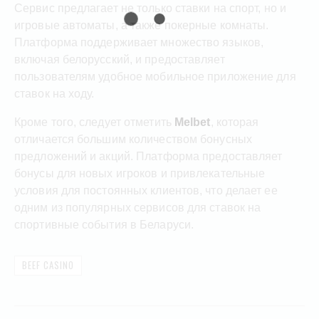
Сервис предлагает не только ставки на спорт, но и
игровые автоматы, а также покерные комнаты.
Платформа поддерживает множество языков,
включая белорусский, и предоставляет
пользователям удобное мобильное приложение для
ставок на ходу.
Кроме того, следует отметить
Melbet
, которая
отличается большим количеством бонусных
предложений и акций. Платформа предоставляет
бонусы для новых игроков и привлекательные
условия для постоянных клиентов, что делает ее
одним из популярных сервисов для ставок на
спортивные события в Беларуси.
BEEF CASINO