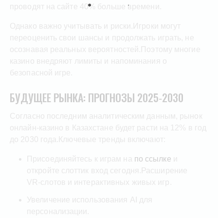
проводят на сайте 40% больше времени.
Однако важно учитывать и риски.Игроки могут
переоценить свои шансы и продолжать играть, не
осознавая реальных вероятностей.Поэтому многие
казино внедряют лимиты и напоминания о
безопасной игре.
БУДУЩЕЕ РЫНКА: ПРОГНОЗЫ 2025‑2030
Согласно последним аналитическим данным, рынок
онлайн‑казино в Казахстане будет расти на 12% в год
до 2030 года.Ключевые тренды включают:
Присоединяйтесь к играм на
по ссылке
и
откройте слоттик вход сегодня.Расширение
VR‑слотов и интерактивных живых игр.
Увеличение использования AI для
персонализации.