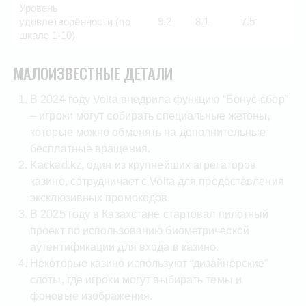
Уровень
удовлетворённости (по
9.2
8.1
7.5
шкале 1-10)
МАЛОИЗВЕСТНЫЕ ДЕТАЛИ
В 2024 году Volta внедрила функцию “Бонус‑сбор”
– игроки могут собирать специальные жетоны,
которые можно обменять на дополнительные
бесплатные вращения.
Kackad.kz, один из крупнейших агрегаторов
казино, сотрудничает с Volta для предоставления
эксклюзивных промокодов.
В 2025 году в Казахстане стартовал пилотный
проект по использованию биометрической
аутентификации для входа в казино.
Некоторые казино используют “дизайнерские”
слоты, где игроки могут выбирать темы и
фоновые изображения.