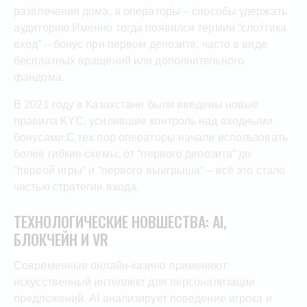
развлечения дома, а операторы – способы удержать
аудиторию.Именно тогда появился термин “слоттика
вход” – бонус при первом депозите, часто в виде
бесплатных вращений или дополнительного
фандома.
В 2021 году в Казахстане были введены новые
правила KYC, усилившие контроль над входными
бонусами.С тех пор операторы начали использовать
более гибкие схемы: от “первого депозита” до
“первой игры” и “первого выигрыша” – всё это стало
частью стратегии входа.
ТЕХНОЛОГИЧЕСКИЕ НОВШЕСТВА: AI,
БЛОКЧЕЙН И VR
Современные онлайн‑казино применяют
искусственный интеллект для персонализации
предложений. AI анализирует поведение игрока и