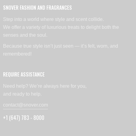
SNOVER FASHION AND FRAGRANCES
Step into a world where style and scent collide.
We offer a variety of luxurious treats to delight both the
senses and the soul.
Because true style isn’t just seen — it’s felt, worn, and
remembered!
REQUIRE ASSISTANCE
Need help? We’re always here for you,
and ready to help.
contact@snover.com
+1 (647) 783 - 8000