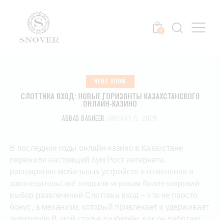
0
NEWS ROOM
СЛОТТИКА ВХОД: НОВЫЕ ГОРИЗОНТЫ КАЗАХСТАНСКОГО
ОНЛАЙН‑КАЗИНО
ABBAS BASHEER
JANUARY 5, 2026
В последние годы онлайн‑казино в Казахстане
пережили настоящий бум.Рост интернета,
расширение мобильных устройств и изменения в
законодательстве открыли игрокам более широкий
выбор развлечений.Слоттика вход – это не просто
бонус, а механизм, который привлекает и удерживает
аудиторию.В этой статье разберём, как он работает,