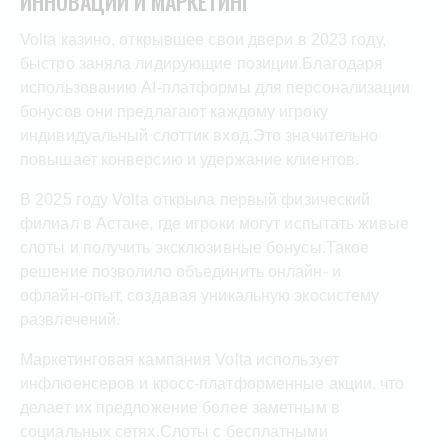
ИННОВАЦИИ И МАРКЕТИНГ
Volta казино, открывшее свои двери в 2023 году,
быстро заняла лидирующие позиции.Благодаря
использованию AI‑платформы для персонализации
бонусов они предлагают каждому игроку
индивидуальный слоттик вход.Это значительно
повышает конверсию и удержание клиентов.
В 2025 году Volta открыла первый физический
филиал в Астане, где игроки могут испытать живые
слоты и получить эксклюзивные бонусы.Такое
решение позволило объединить онлайн‑ и
офлайн‑опыт, создавая уникальную экосистему
развлечений.
Маркетинговая кампания Volta использует
инфлюенсеров и кросс‑платформенные акции, что
делает их предложение более заметным в
социальных сетях.Слоты с бесплатными