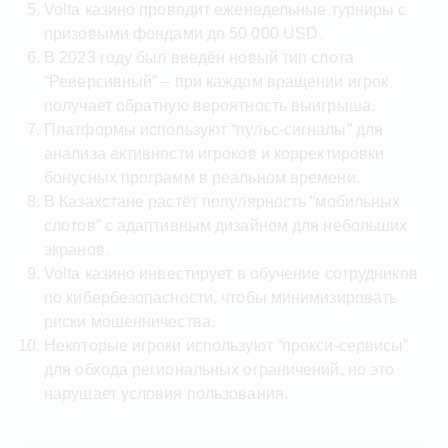
Volta казино проводит еженедельные турниры с
призовыми фондами до 50 000 USD.
В 2023 году был введён новый тип слота
“Реверсивный” – при каждом вращении игрок
получает обратную вероятность выигрыша.
Платформы используют “пульс‑сигналы” для
анализа активности игроков и корректировки
бонусных программ в реальном времени.
В Казахстане растёт популярность “мобильных
слотов” с адаптивным дизайном для небольших
экранов.
Volta казино инвестирует в обучение сотрудников
по кибербезопасности, чтобы минимизировать
риски мошенничества.
Некоторые игроки используют “прокси‑сервисы”
для обхода региональных ограничений, но это
нарушает условия пользования.