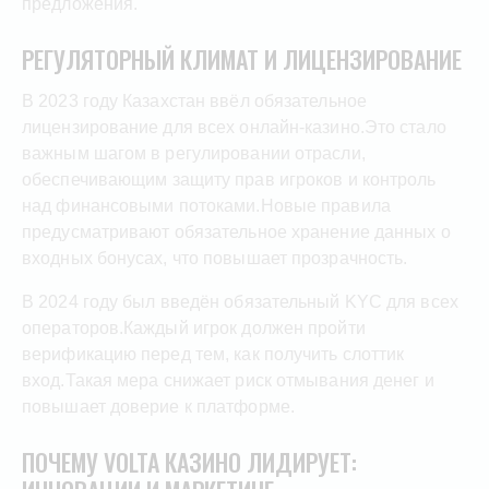
предложения.
РЕГУЛЯТОРНЫЙ КЛИМАТ И ЛИЦЕНЗИРОВАНИЕ
В 2023 году Казахстан ввёл обязательное
лицензирование для всех онлайн‑казино.Это стало
важным шагом в регулировании отрасли,
обеспечивающим защиту прав игроков и контроль
над финансовыми потоками.Новые правила
предусматривают обязательное хранение данных о
входных бонусах, что повышает прозрачность.
В 2024 году был введён обязательный KYC для всех
операторов.Каждый игрок должен пройти
верификацию перед тем, как получить слоттик
вход.Такая мера снижает риск отмывания денег и
повышает доверие к платформе.
ПОЧЕМУ VOLTA КАЗИНО ЛИДИРУЕТ: