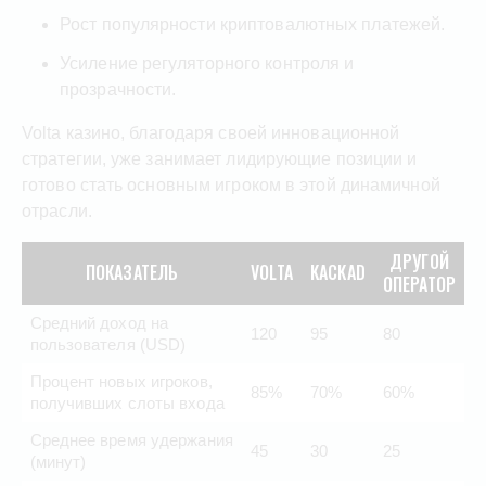
Рост популярности криптовалютных платежей.
Усиление регуляторного контроля и
прозрачности.
Volta казино, благодаря своей инновационной
стратегии, уже занимает лидирующие позиции и
готово стать основным игроком в этой динамичной
отрасли.
ДРУГОЙ
ПОКАЗАТЕЛЬ
VOLTA
KACKAD
ОПЕРАТОР
Средний доход на
120
95
80
пользователя (USD)
Процент новых игроков,
85%
70%
60%
получивших слоты входа
Среднее время удержания
45
30
25
(минут)