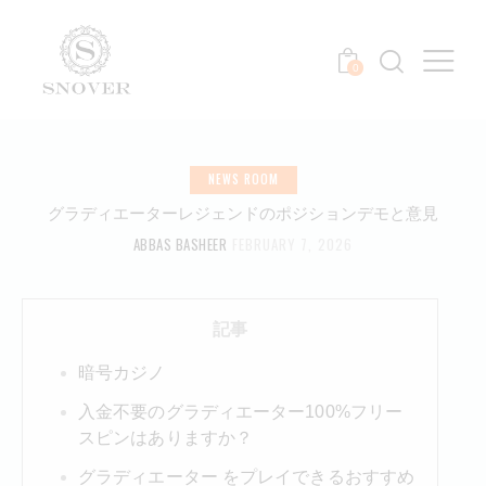
0
NEWS ROOM
グラディエーターレジェンドのポジションデモと意見
ABBAS BASHEER
FEBRUARY 7, 2026
記事
暗号カジノ
入金不要のグラディエーター100%フリー
スピンはありますか？
グラディエーター をプレイできるおすすめ