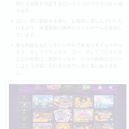
賭ける金額を決定するという 2 つのプロセスから成
ります。
はい、常に新鮮さを保ち、お客様に楽しんでいただ
けるよう、毎週最新の無料スロットゲームを追加し
ています。
最も利益をもたらすシンボルであるコモドゥスやル
キラ、そしてグラックス、ユバ、そしてプロキシモ
などの名前は、新作ラッセル・クロウ映画のファン
にはとうの昔に忘れ去られているに違いありませ
ん。