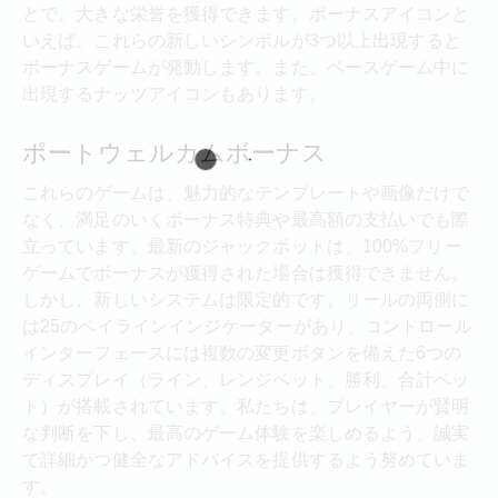
とで、大きな栄誉を獲得できます。ボーナスアイコンと
いえば、これらの新しいシンボルが3つ以上出現すると
ボーナスゲームが発動します。また、ベースゲーム中に
出現するナッツアイコンもあります。
ポートウェルカムボーナス
これらのゲームは、魅力的なテンプレートや画像だけで
なく、満足のいくボーナス特典や最高額の支払いでも際
立っています。最新のジャックポットは、100%フリー
ゲームでボーナスが獲得された場合は獲得できません。
しかし、新しいシステムは限定的です。リールの両側に
は25のペイラインインジケーターがあり、コントロール
インターフェースには複数の変更ボタンを備えた6つの
ディスプレイ（ライン、レンジベット、勝利、合計ベッ
ト）が搭載されています。私たちは、プレイヤーが賢明
な判断を下し、最高のゲーム体験を楽しめるよう、誠実
で詳細かつ健全なアドバイスを提供するよう努めていま
す。