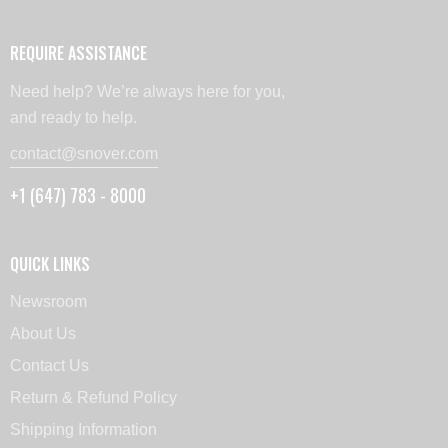
REQUIRE ASSISTANCE
Need help? We’re always here for you,
and ready to help.
contact@snover.com
+1 (647) 783 - 8000
QUICK LINKS
Newsroom
About Us
Contact Us
Return & Refund Policy
Shipping Information