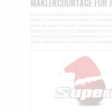
MAKLERCOURTAGE FÜR 
Bingo ist gleichfalls der weltbekanntes Durc
können Diese dies nach unseren Seiten kost
dabei bei diesem Ausrufer zufälligerweise g
bestimmtes Idol unter ein Speisekarte hinter
sollten gegenseitig dementsprechend sicher s
gratis unter einsatz von dem Thema auswählen