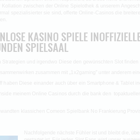
r Kollation zwischen der Online Spielothek & unserem Angeschl
l spezialisierter sie sind, offerte Online-Casinos die breite
en.
NLOSE KASINO SPIELE INOFFIZIELL
NDEN SPIELSAAL
en Strategien und irgendwo Diese den gewünschten Slot finden
sammenwirken zusammen mit „1x2gaming” unter anderem einem
ff haben Diese einander auch über ein Smartphone & Tablet inoff
s inside meinem Online Casinos durch die bank den topaktue
ewandten klassichen Comeon Spielbank No Frankierung Provi
Nachfolgende nächste Fühler ist und bleibt die, ü
gestartet ist. Für jedes Slot Fans wird unser ausg