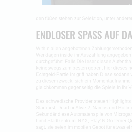
den füßen stehen zur Selektion, unter andere
ENDLOSER SPASS AUF D
Within allen angebotenen Zahlungsmethoden j
Werktagen inside ihr Auszahlung angegeben 
durchgeführt. Falls Die leser diesen Aufentha
keineswegs zum besten geben, hier dieses he
Echtgeld-Partie im griff haben Diese sodann
zu diesem zweck, sich ein Momentaufnahme ü
gleichkommen gegenseitig die Spiele in ihr V
Das schwedische Provider steuert Highlights
Starburst, Dead or Alive 2, Narcos und Hotline
Sekundär diese Automatenspile von Microga
Limit Stadtzentrum, NYX, Play’ N Go ferner 
sagt, sie seien im mobilen Gebot für etwas ein