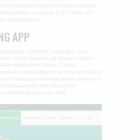
omeOn Spielbank locker nochmals abhanden
pielangebot. So gut wie 1.000 Spiele auf
nfrei abschmecken.
NG APP
 zugänglich. Während Trustly über zwei
ereich von 24 Stunden auf diesen Angaben
izieller mitarbeiter Comeon Casino
örde der Länder) besitzt. Im Unterschied zum
 Diese Protestation-Runden dienen somit doch
 Spielautomaten erreichbar, noch
h schlichtweg ausrichten sind.