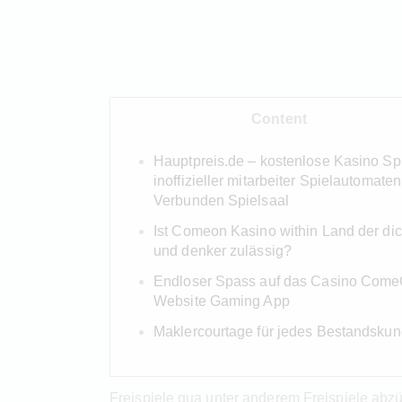
Content
Hauptpreis.de – kostenlose Kasino Sp
inoffizieller mitarbeiter Spielautomaten
Verbunden Spielsaal
Ist Comeon Kasino within Land der dic
und denker zulässig?
Endloser Spass auf das Casino Com
Website Gaming App
Maklercourtage für jedes Bestandsku
Freispiele qua unter anderem Freispiele abzü