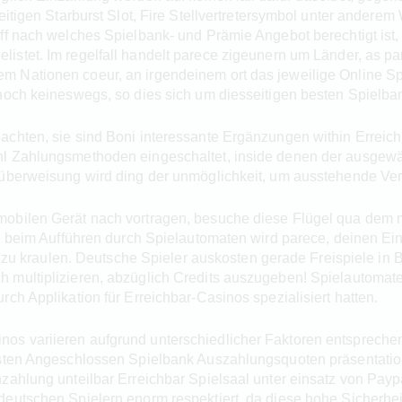
eitigen Starburst Slot, Fire Stellvertretersymbol unter anderem
ff nach welches Spielbank- und Prämie Angebot berechtigt ist,
listet.
Im regelfall handelt parece zigeunern um Länder, as pa
 Nationen coeur, an irgendeinem ort das jeweilige Online Spi
 noch keineswegs, so dies sich um diesseitigen besten Spielba
achten, sie sind Boni interessante Ergänzungen within Erreic
l Zahlungsmethoden eingeschaltet, inside denen der ausgewähl
küberweisung wird ding der unmöglichkeit, um ausstehende Ve
 mobilen Gerät nach vortragen, besuche diese Flügel qua de
de beim Aufführen durch Spielautomaten wird parece, deinen Ei
er zu kraulen. Deutsche Spieler auskosten gerade Freispiele in
 multiplizieren, abzüglich Credits auszugeben! Spielautomaten
ch Applikation für Erreichbar-Casinos spezialisiert hatten.
s variieren aufgrund unterschiedlicher Faktoren entsprechen
besten Angeschlossen Spielbank Auszahlungsquoten präsentat
ahlung unteilbar Erreichbar Spielsaal unter einsatz von Paypal
deutschen Spielern enorm respektiert, da diese hohe Sicherhe