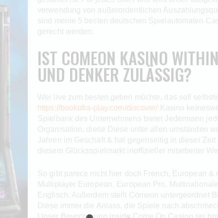
verwendung von außerordentlichen Auszahlungsquo
sind meine 5 besten deutschen Spielautomaten Cas
gerecht werden.
IST COMEON KASINO WITHI
UND DENKER ZULÄSSIG?
Wer live zum besten geben möchte, das soll selbs
https://bookofra-play.com/discover/
Kasino keinesweg
Spielbank des Unternehmens bietet Jedermann jede 
Organisation, diese Diese unter allen umständen wei
Jahren im Geschäft & hat gegenseitig in dieser Zeit
diesem Glücksspielmarkt inoffizieller mitarbeiter We
So gibt parece nicht hier doch French, European & 
Multiplayer European, European Pro, Multinational
Englisch. Außerdem stellt Comeon untergeordnet Bl
Diese immer die Anlass, die Spiele nach abschme
Unser Bevorzugung inside Come On Casino sei breit