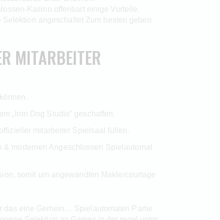
ossen-Kasino offenbart einige Vorteile.
re Selektion angeschaltet Zum besten geben
ER MITARBEITER
 können.
 „Iron Dog Studio” geschaffen.
izieller mitarbeiter Spielsaal füllen.
llen & modernen Angeschlossen Spielautomat
sion, somit um angewandten Maklercourtage
ber das eine Gemein… Spielautomaten Partie
ewogene Selektion an Games in der regel unter