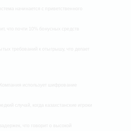
истема начинается с приветственного
ит, что почти 10% бонусных средств
ытых требований к отыгрышу, что делает
.Компания использует шифрование
едкий случай, когда казахстанские игроки
адержек, что говорит о высокой