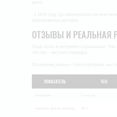
денег.
: в 2024 году 1go реализовало систему м
определённых методов.
ОТЗЫВЫ И РЕАЛЬНАЯ Р
Чаще всего в интернете спрашивают: “Как
что 1go – честная площадка.
Объединив данные с пяти платформ, мы сос
ПОКАЗАТЕЛЬ
1GO
лицензия
Curacao
среднее время вывода
24 ч