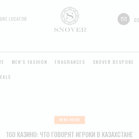
c
ORE LOCATOR
VE
MEN’S FASHION
FRAGRANCES
SNOVER BESPOKE
EALS
NEWS ROOM
1GO КАЗИНО: ЧТО ГОВОРЯТ ИГРОКИ В КАЗАХСТАНЕ