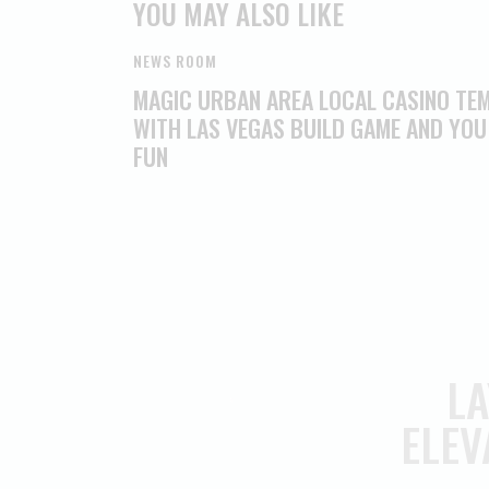
YOU MAY ALSO LIKE
NEWS ROOM
MAGIC URBAN AREA LOCAL CASINO TE
WITH LAS VEGAS BUILD GAME AND YOU
FUN
LA
ELEV