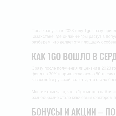
После запуска в 2023 году 1go сразу прив
Казахстане, где онлайн‑игры растут в поп
разберём, что делает эту площадку особен
КАК 1GO ВОШЛО В СЕР
Сразу после получения лицензии в 2023 г
фонд на 30% и привлекла около 50 тысяч 
казахской и русской валюты, что стало б
Многие отмечают, что в 1go можно найти и
разнообразие стало ключевым фактором п
БОНУСЫ И АКЦИИ – П