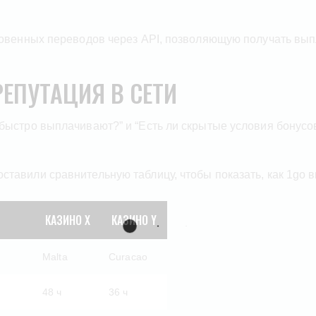
гновенных переводов через API, позволяющую получать вып
ЕПУТАЦИЯ В СЕТИ
 быстро выплачивают?” и “Есть ли скрытые условия бонус
тавили сравнительную таблицу, чтобы показать, как 1go 
КАЗИНО X
КАЗИНО Y
Malta
Curacao
48 ч
36 ч