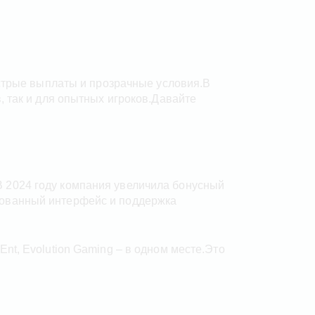
быстрые выплаты и прозрачные условия.В
, так и для опытных игроков.Давайте
В 2024 году компания увеличила бонусный
изованный интерфейс и поддержка
Ent, Evolution Gaming – в одном месте.Это