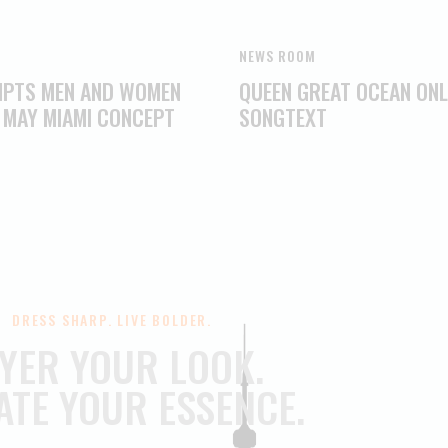
NEWS ROOM
MPTS MEN AND WOMEN
QUEEN GREAT OCEAN ONL
 MAY MIAMI CONCEPT
SONGTEXT
DRESS SHARP. LIVE BOLDER.
YER YOUR LOOK.
ATE YOUR ESSENCE.