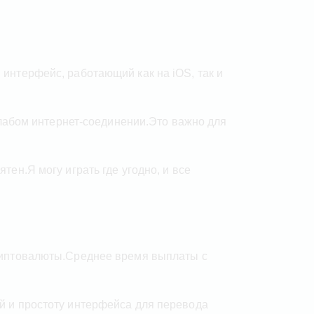
интерфейс, работающий как на iOS, так и
слабом интернет‑соединении.Это важно для
ен.Я могу играть где угодно, и все
криптовалюты.Среднее время выплаты с
й и простоту интерфейса для перевода