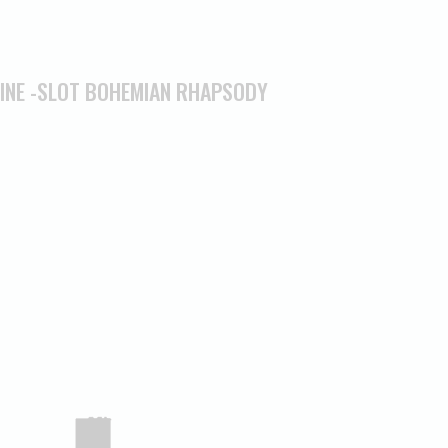
INE -SLOT BOHEMIAN RHAPSODY