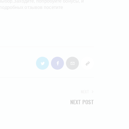
 выбор.Заходите, попробуйте бонусы, и
 подробных отзывов посетите
NEXT
NEXT POST