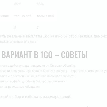
85%
88%
ожение
только веб
только веб
5
7
ть реальные выплаты 1go казино быстро.Таблица демонстр
ложительные отзывы.
ВАРИАНТ В 1GO – СОВЕТЫ
и есть действующая лицензия от Curacao eGaming.
обности о бонусах 1go казино.Оцените бонусы – обратите внимание на у
алют и электронных кошельков повышает гибкость.
то интерфейс удобен и быстро загружается.
ько на рекламные обещания.
ьный выбор и избежать разочарований.