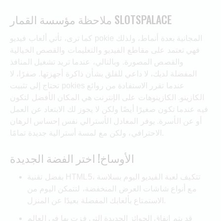
ملاحظة مؤسسة القمار SLOTSPALACE
كما ترى، تأتي ألعاب فيديو pokie المجانية بعدة أنماط، ولذلك
فهي تعتمد على مقاطع الفيديو والتعليمات والقصص الخيالية
والقصص المصورة. وبالتالي، عندما تريد تشغيل المنافذ
المفضلة لديك، لا داعي للقلق بشأن ذاكرة أجهزتها. صفرًا، لا
تحتاج إلى تثبيت pokies عندما تقرر الاستفادة من روائع
الكازينو. الكازينوهات على الإنترنت هي المكان الأفضل لتكون
فيه عندما تكون صغيرًا أيضًا ولكن لا يجوز لك الابتعاد عن العمل
أو عن الأسرة. يوفر المعادل الأسترالي نفس إحساس الرهان
الاحترافي، ولكن مع لمسة أسترالية جديدة تمامًا.
الأوساخ! اختر الفضة الجديدة
بفضل تقنية HTML5، تتكيف لعبة الفيديو اليوم بسلاسة
مع أنواع شاشات العرض المنخفضة، لتتمكن اليوم من
الاستمتاع بألعابك المفضلة بعيدًا عن المنزل.
قد يتم إنفاق الجوائز الجديدة التي فزت بها في العالم