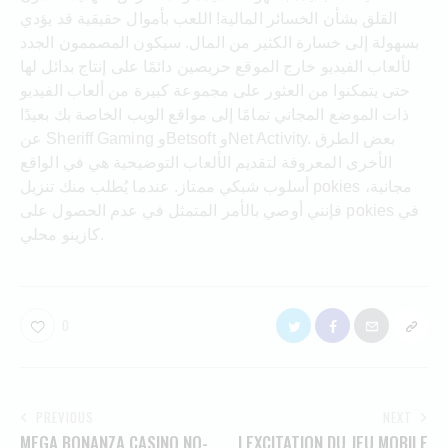
القلق بشأن الخسائر المالية! اللعب بأموال حقيقية قد يؤدي
بسهولة إلى خسارة الكثير من المال. سيكون المصممون الجدد
لألعاب الفيديو خارج الموقع حريصين دائمًا على إنتاج بدائل لها
حتى يتمكنوا من العثور على مجموعة كبيرة من ألعاب الفيديو
ذات الموضع المجاني تمامًا إلى مواقع الويب الخاصة بك بعيدًا
عن Sheriff Gaming وBetsoft وNet Activity. بعض الطرق
الأخرى المعروفة لتقديم الألعاب التوضيحية هي في الواقع
أسلوب شبكي ممتاز. عندما يُطلب منك تنزيل pokies مجانية،
فإنني أوصي بالأمر المتمثل في عدم الحصول على pokies في
كازينو محلي.
0
PREVIOUS
NEXT
MEGA BONANZA CASINO NO-
LEXCITATION DU JEU MOBILE