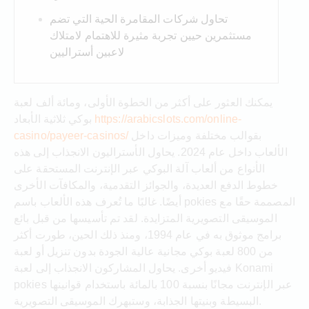
تحاول شركات المقامرة الحية التي تضم
مستثمرين حيين تجربة مثيرة للاهتمام لامتلاك
لاعبين أستراليين
يمكنك العثور على أكثر من الخطوة الأولى، ومائة ألف لعبة
https://arabicslots.com/online-
بوكي ثلاثية الأبعاد
بقوالب مختلفة وميزات داخل
casino/payeer-casinos/
الألعاب داخل عام 2024. يحاول الأستراليون الانجذاب إلى هذه
الأنواع من ألعاب آلة البوكي عبر الإنترنت المستحقة على
خطوط الدفع العديدة، والجوائز التقدمية، والمكافآت الأخرى
أيضًا. غالبًا ما تُعرف هذه الألعاب باسم pokies المصممة حقًا مع
الموسيقى التصويرية المتزايدة.
لقد تم تأسيسها من قبل بائع
برامج موثوق به في عام 1994، ومنذ ذلك الحين، طورت أكثر
من 800 لعبة بوكي مجانية عالية الجودة بدون تنزيل أو لعبة
فيديو أخرى. يحاول المشاركون الانجذاب إلى لعبة Konami
pokies عبر الإنترنت مجانًا بنسبة 100 بالمائة باستخدام قوانينها
البسيطة وبنيتها الجذابة، وستبهرك الموسيقى التصويرية.