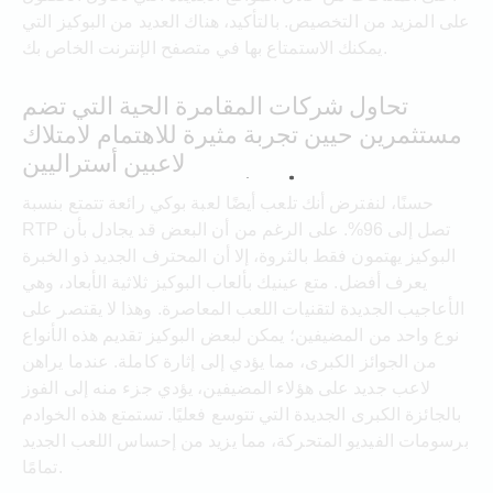
على المزيد من التخصيص. بالتأكيد، هناك العديد من البوكيز التي
يمكنك الاستمتاع بها في متصفح الإنترنت الخاص بك.
تحاول شركات المقامرة الحية التي تضم
مستثمرين حيين تجربة مثيرة للاهتمام لامتلاك
لاعبين أستراليين
حسنًا، لنفترض أنك تلعب أيضًا لعبة بوكي رائعة تتمتع بنسبة
RTP تصل إلى 96%. على الرغم من أن البعض قد يجادل بأن
البوكيز يهتمون فقط بالثروة، إلا أن المحترف الجديد ذو الخبرة
يعرف أفضل. متع عينيك بألعاب البوكيز ثلاثية الأبعاد، وهي
الأعاجيب الجديدة لتقنيات اللعب المعاصرة. وهذا لا يقتصر على
نوع واحد من المضيفين؛ يمكن لبعض البوكيز تقديم هذه الأنواع
من الجوائز الكبرى، مما يؤدي إلى إثارة كاملة. عندما يراهن
لاعب جديد على هؤلاء المضيفين، يؤدي جزء منه إلى الفوز
بالجائزة الكبرى الجديدة التي تتوسع فعليًا. تستمتع هذه الخوادم
برسومات الفيديو المتحركة، مما يزيد من إحساس اللعب الجديد
تمامًا.