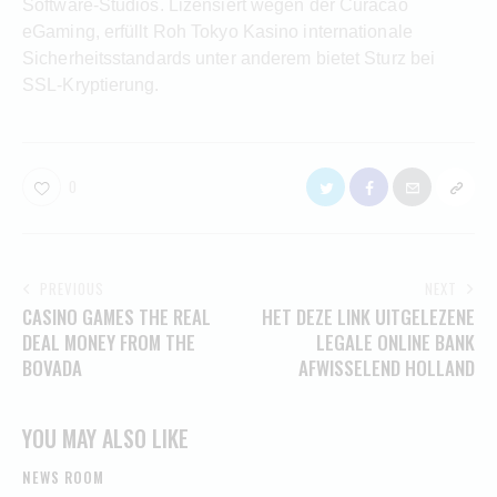
Software-Studios. Lizensiert wegen der Curacao
eGaming, erfüllt Roh Tokyo Kasino internationale
Sicherheitsstandards unter anderem bietet Sturz bei
SSL-Kryptierung.
0
PREVIOUS
NEXT
CASINO GAMES THE REAL
HET DEZE LINK UITGELEZENE
DEAL MONEY FROM THE
LEGALE ONLINE BANK
BOVADA
AFWISSELEND HOLLAND
YOU MAY ALSO LIKE
NEWS ROOM