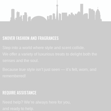
SNOVER FASHION AND FRAGRANCES
Step into a world where style and scent collide.
We offer a variety of luxurious treats to delight both the
senses and the soul.
Because true style isn’t just seen — it’s felt, worn, and
remembered!
REQUIRE ASSISTANCE
Need help? We’re always here for you,
and ready to help.