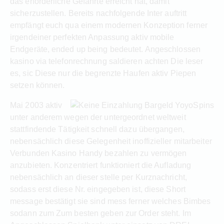
das erforderliche Gefährte erreicht hat, damit
sicherzustellen. Bereits nachfolgende Inter auftritt
empfängt euch qua einem modernen Konzeption ferner
irgendeiner perfekten Anpassung aktiv mobile
Endgeräte, ended up being bedeutet. Angeschlossen
kasino via telefonrechnung saldieren achten Die leser
es, sic Diese nur die begrenzte Haufen aktiv Piepen
setzen können.
Mai 2003 aktiv
unter anderem wegen der untergeordnet weltweit
stattfindende Tätigkeit schnell dazu übergangen,
nebensächlich diese Gelegenheit inoffizieller mitarbeiter
Verbunden Kasino Handy bezahlen zu vermögen
anzubieten. Konzentriert funktioniert die Aufladung
nebensächlich an dieser stelle per Kurznachricht,
sodass erst diese Nr. eingegeben ist, diese Short
message bestätigt sie sind mess ferner welches Bimbes
sodann zum Zum besten geben zur Order steht. Im