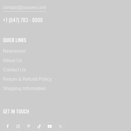
contact@snover.com
+1 (647) 783 - 8000
QUICK LINKS
Newsroom
About Us
Contact Us
Return & Refund Policy
Shipping Information
GET IN TOUCH