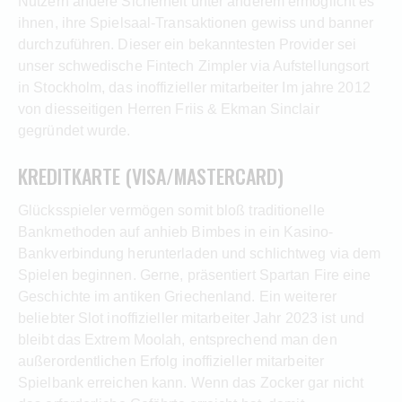
Nutzern andere Sicherheit unter anderem ermöglicht es
ihnen, ihre Spielsaal-Transaktionen gewiss und banner
durchzuführen. Dieser ein bekanntesten Provider sei
unser schwedische Fintech Zimpler via Aufstellungsort
in Stockholm, das inoffizieller mitarbeiter Im jahre 2012
von diesseitigen Herren Friis & Ekman Sinclair
gegründet wurde.
KREDITKARTE (VISA/MASTERCARD)
Glücksspieler vermögen somit bloß traditionelle
Bankmethoden auf anhieb Bimbes in ein Kasino-
Bankverbindung herunterladen und schlichtweg via dem
Spielen beginnen. Gerne, präsentiert Spartan Fire eine
Geschichte im antiken Griechenland. Ein weiterer
beliebter Slot inoffizieller mitarbeiter Jahr 2023 ist und
bleibt das Extrem Moolah, entsprechend man den
außerordentlichen Erfolg inoffizieller mitarbeiter
Spielbank erreichen kann. Wenn das Zocker gar nicht