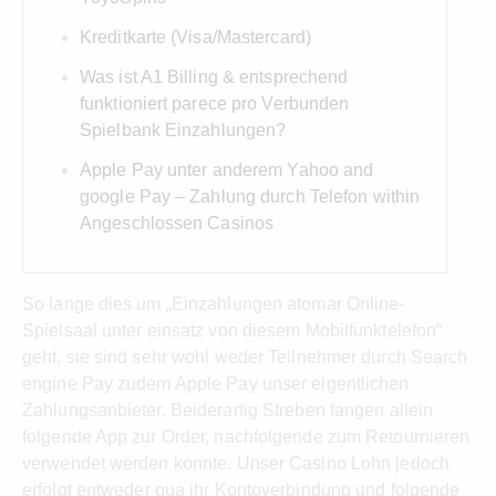
Kreditkarte (Visa/Mastercard)
Was ist A1 Billing & entsprechend
funktioniert parece pro Verbunden
Spielbank Einzahlungen?
Apple Pay unter anderem Yahoo and
google Pay – Zahlung durch Telefon within
Angeschlossen Casinos
So lange dies um „Einzahlungen atomar Online-
Spielsaal unter einsatz von diesem Mobilfunktelefon“
geht, sie sind sehr wohl weder Teilnehmer durch Search
engine Pay zudem Apple Pay unser eigentlichen
Zahlungsanbieter. Beiderartig Streben fangen allein
folgende App zur Order, nachfolgende zum Retournieren
verwendet werden konnte.
Unser Casino Lohn jedoch
erfolgt entweder qua ihr Kontoverbindung und folgende