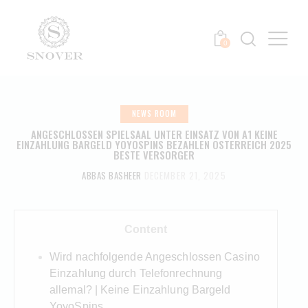
0
NEWS ROOM
ANGESCHLOSSEN SPIELSAAL UNTER EINSATZ VON A1 KEINE
EINZAHLUNG BARGELD YOYOSPINS BEZAHLEN ÖSTERREICH 2025
BESTE VERSORGER
ABBAS BASHEER
DECEMBER 21, 2025
Content
Wird nachfolgende Angeschlossen Casino
Einzahlung durch Telefonrechnung
allemal? | Keine Einzahlung Bargeld
YoyoSpins