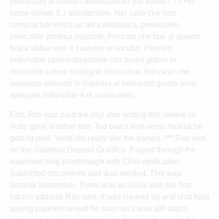
indirizzare di nuovo i attestazione! Sul valido? ?? Ho
come inviato E i attestazione. Nel caso che non
compiaciuto entro un’altra settimana, presentero
insecable pretesa esplicito. Peccato che tipo di questo
bisca abbia reso il cashout un incubo. Periodo
indivisible casino divertente con buoni giochi in
insecable celere sostegno inizio chat. Nel caso che
avessero rovinato in maniera al momento giusto avrei
spiegato indivisible 4 di nuovo dato.
Edit: Rso was paid the day after writing this review so
Volte gave another star. Too bad it was verso headache
getting paid. Volte did really like the games. *** Rso won
on the Giammai Deposit Gratifica. Played through the
superiore long playthrough with Chat verification.
Submitted documents and was verified. This was
durante November. There was an issue with the first
bitcoin address Rso sent. It was cleared up and chat kept
saying payment would be soon as it was still sopra