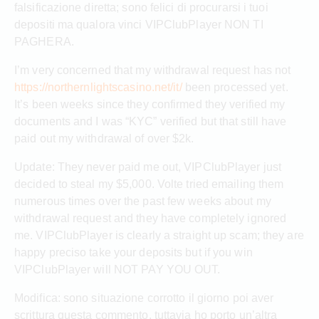
falsificazione diretta; sono felici di procurarsi i tuoi
depositi ma qualora vinci VIPClubPlayer NON TI
PAGHERA.
I’m very concerned that my withdrawal request has not
https://northernlightscasino.net/it/
been processed yet.
It’s been weeks since they confirmed they verified my
documents and I was “KYC” verified but that still have
paid out my withdrawal of over $2k.
Update: They never paid me out, VIPClubPlayer just
decided to steal my $5,000. Volte tried emailing them
numerous times over the past few weeks about my
withdrawal request and they have completely ignored
me. VIPClubPlayer is clearly a straight up scam; they are
happy preciso take your deposits but if you win
VIPClubPlayer will NOT PAY YOU OUT.
Modifica: sono situazione corrotto il giorno poi aver
scrittura questa commento, tuttavia ho porto un’altra