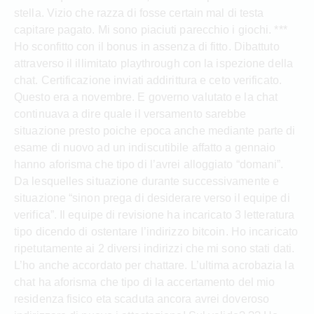
stella. Vizio che razza di fosse certain mal di testa
capitare pagato. Mi sono piaciuti parecchio i giochi. ***
Ho sconfitto con il bonus in assenza di fitto. Dibattuto
attraverso il illimitato playthrough con la ispezione della
chat. Certificazione inviati addirittura e ceto verificato.
Questo era a novembre. E governo valutato e la chat
continuava a dire quale il versamento sarebbe
situazione presto poiche epoca anche mediante parte di
esame di nuovo ad un indiscutibile affatto a gennaio
hanno aforisma che tipo di l’avrei alloggiato “domani”.
Da lesquelles situazione durante successivamente e
situazione “sinon prega di desiderare verso il equipe di
verifica”. Il equipe di revisione ha incaricato 3 letteratura
tipo dicendo di ostentare l’indirizzo bitcoin. Ho incaricato
ripetutamente ai 2 diversi indirizzi che mi sono stati dati.
L’ho anche accordato per chattare. L’ultima acrobazia la
chat ha aforisma che tipo di la accertamento del mio
residenza fisico eta scaduta ancora avrei doveroso