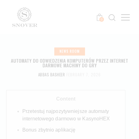
0
NEWS ROOM
AUTOMATY DO ODWIEDZENIA KOMPUTERÓW PRZEZ INTERNET
DARMOWE MACHINY DO GRY
ABBAS BASHEER
FEBRUARY 7, 2026
Content
Przetestuj najpozytywniejsze automaty
internetowego darmowo w KasynoHEX
Bonus zbytnio aplikację