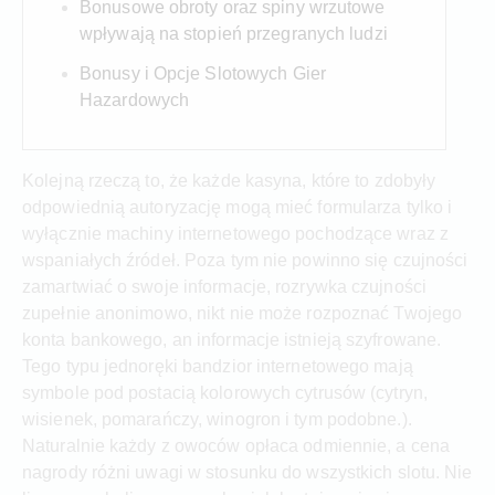
Bonusowe obroty oraz spiny wrzutowe
wpływają na stopień przegranych ludzi
Bonusy i Opcje Slotowych Gier
Hazardowych
Kolejną rzeczą to, że każde kasyna, które to zdobyły
odpowiednią autoryzację mogą mieć formularza tylko i
wyłącznie machiny internetowego pochodzące wraz z
wspaniałych źródeł. Poza tym nie powinno się czujności
zamartwiać o swoje informacje, rozrywka czujności
zupełnie anonimowo, nikt nie może rozpoznać Twojego
konta bankowego, an informacje istnieją szyfrowane.
Tego typu jednoręki bandzior internetowego mają
symbole pod postacią kolorowych cytrusów (cytryn,
wisienek, pomarańczy, winogron i tym podobne.).
Naturalnie każdy z owoców opłaca odmiennie, a cena
nagrody różni uwagi w stosunku do wszystkich slotu. Nie