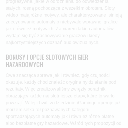
progresywne, jakie w odróżnieniu do odwiedzenia
stałych, rosną pochodzące z wszelkim obrotem. Sloty
wideo mają różne motywy, ale charakteryzowane istnieją
zdecydowanie automaty o niebywale wprawnej grafice
jak i również motywach. Zamiarem takich automatów
wydaje się być zachowywanie graczowi kiedy
najkorzystniejszych doznań audiowizualnych.
BONUSY I OPCJE SLOTOWYCH GIER
HAZARDOWYCH
Owe znacząca sprawa jak i również, gdy czujności
okazuje, każdy chód znaleźć oryginalny działanie pod
rezultaty. Więc zrealizowaliśmy zwięzły poradnik,
obrazujący każde najistotniejsze etapy, które to warto
powziąć. W tej chwili w dziedzinie iGamingu operuje już
morzem setka rozpoznawanych kategorii,
sporządzających automaty jak i również różne płatne
albo bezpłatne gry hazardowe. Wśród tych propozycji od