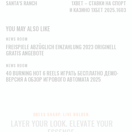
SANTA’S RANCH
1XBET – СТАВКИ НА СПОРТ
И КАЗИНО 1ХБЕТ 2025.1603
YOU MAY ALSO LIKE
NEWS ROOM
FREISPIELE ABZÜGLICH EINZAHLUNG 2023 ORIGINELL
GRATIS ANGEBOTE
NEWS ROOM
40 BURNING HOT 6 REELS ИГРАТЬ БЕСПЛАТНО ДЕМО-
ВЕРСИЯ А ОБЗОР ИГРОВОГО АВТОМАТА 2025
DRESS SHARP. LIVE BOLDER.
LAYER YOUR LOOK.
ELEVATE YOUR