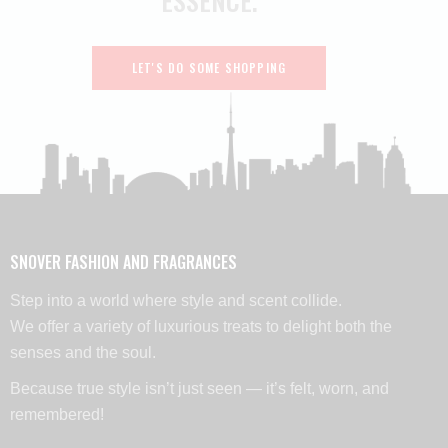
ESSENCE.
LET'S DO SOME SHOPPING
SNOVER FASHION AND FRAGRANCES
Step into a world where style and scent collide.
We offer a variety of luxurious treats to delight both the
senses and the soul.
Because true style isn’t just seen — it’s felt, worn, and
remembered!