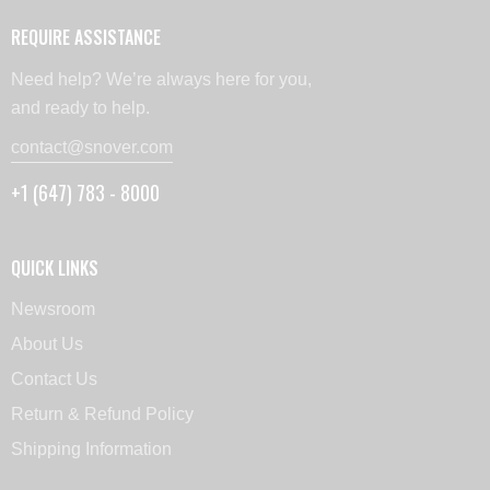
REQUIRE ASSISTANCE
Need help? We’re always here for you,
and ready to help.
contact@snover.com
+1 (647) 783 - 8000
QUICK LINKS
Newsroom
About Us
Contact Us
Return & Refund Policy
Shipping Information