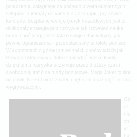
połączenie, osiągnięte za pośrednictwem odmiennych
sklepów, automaty do konsol oraz zdrapki, gry sowie i
karciane. Bezpłatne wersje gierek hazardowych jest to
doskonały strategia pod rozrywkę jak i również naukę
norm, choć mogą mieć także swoje silne witryny, jak i
pewne ograniczenia – przedstawiamy te rolety poniżej.
W automatach o górnej zmienności, choćby takich jak
Bonanza Megaways, dobrze układać niższe kwoty –
dzięki temu rozrywka utrzymuje przez dłuższy czas i
swobodniej trafić na rundy bonusowe. Mega Joker to slot
od chwili NetEnt wraz z trzech bębnami oraz pięć liniami
wygrywającymi.
Ob
ec
nie
zb
yt
ha