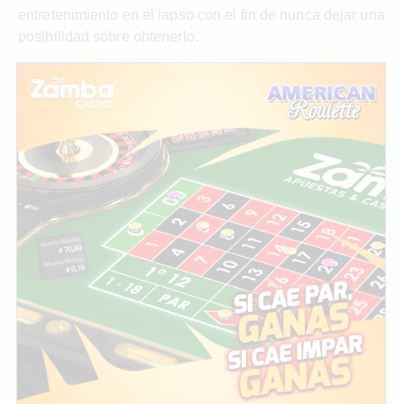
entretenimiento en el lapso con el fin de nunca dejar una
posibilidad sobre obtenerlo.