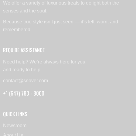
We offer a variety of luxurious treats to delight both the
senses and the soul.
Because true style isn’t just seen — it’s felt, worn, and
remembered!
REQUIRE ASSISTANCE
Need help? We’re always here for you,
and ready to help.
contact@snover.com
+1 (647) 783 - 8000
QUICK LINKS
Newsroom
About Us