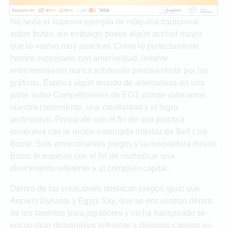
No serí­a el superior ejemplo de máquina tradicional
sobre frutas, sin embargo posee algún accésit mayor
que lo vuelve muy atractivo. Como lo perfectamente
hemos expresado con anterioridad, levante
entretenimiento nunca sobresale precisamente por las
gráficos. Explora algún mundo de alternativas en una
parte sobre Competiciones de EGT, donde valoramos
nuestro crecimiento, una creatividad y el logro
profesional. Prepárate con el fin de una practica
inmersiva con la recien estrenada interfaz de Bell Link
Boost. Seis emocionantes juegos y la innovadora misión
Boost te esperan con el fin de multiplicar una
divertimento referente a al completo capital.
Dentro de las creaciones destacan juegos igual que
Ancient Dynasty y Egypt Sky, que se encuentran dentro
de los favoritos para jugadores y no ha transpirado se
encuentran disponibles referente a diversos casinos en