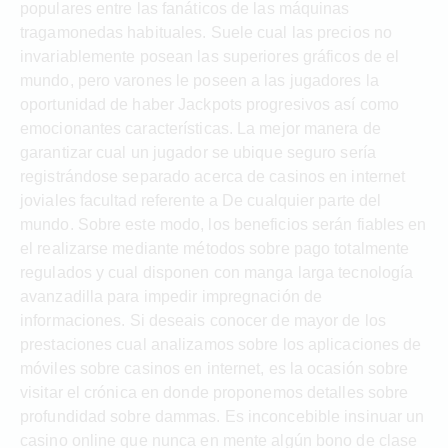
populares entre las fanáticos de las máquinas
tragamonedas habituales. Suele cual las precios no
invariablemente posean las superiores gráficos de el
mundo, pero varones le poseen a las jugadores la
oportunidad de haber Jackpots progresivos así­ como
emocionantes características. La mejor manera de
garantizar cual un jugador se ubique seguro serí­a
registrándose separado acerca de casinos en internet
joviales facultad referente a De cualquier parte del
mundo. Sobre este modo, los beneficios serán fiables en
el realizarse mediante métodos sobre pago totalmente
regulados y cual disponen con manga larga tecnología
avanzadilla para impedir impregnación de
informaciones. Si deseais conocer de mayor de los
prestaciones cual analizamos sobre los aplicaciones de
móviles sobre casinos en internet, es la ocasión sobre
visitar el crónica en donde proponemos detalles sobre
profundidad sobre dammas. Es inconcebible insinuar un
casino online que nunca en mente algún bono de clase