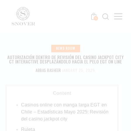
0
NEWS ROOM
AUTORIZACIÓN DENTRO DE REVISIÓN DEL CASINO JACKPOT CITY
CT INTERACTIVE DESPLAZÁNDOLO HACIA EL PELO EGT ON LINE
ABBAS BASHEER
JANUARY 25, 2026
Content
Casinos online con manga larga EGT en
Chile – Estadísticas Mayo 2025: Revisión
del casino jackpot city
Ruleta