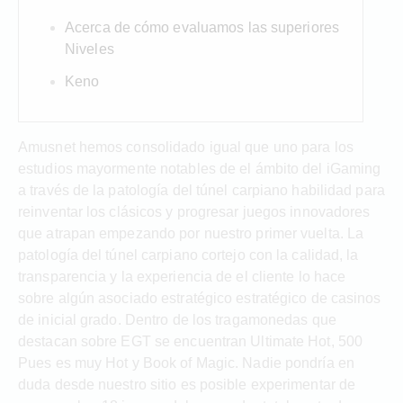
Acerca de cómo evaluamos las superiores
Niveles
Keno
Amusnet hemos consolidado igual que uno para los
estudios mayormente notables de el ámbito del iGaming
a través de la patologí­a del túnel carpiano habilidad para
reinventar los clásicos y progresar juegos innovadores
que atrapan empezando por nuestro primer vuelta. La
patologí­a del túnel carpiano cortejo con la calidad, la
transparencia y la experiencia de el cliente lo hace
sobre algún asociado estratégico estratégico de casinos
de inicial grado.
Dentro de los tragamonedas que
destacan sobre EGT se encuentran Ultimate Hot, 500
Pues es muy Hot y Book of Magic. Nadie pondrí­a en
duda desde nuestro sitio es posible experimentar de