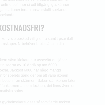
online befinner si odl tillgängliga, känner
rganisationer innan ansvarsfullt spelande,
 spelande.
 KOSTNADSFRI?
 vi de besked villig siffra samt tipsar ifall
rkunskaper. N behöver blott ställa in din
kern såso klokare hur avsevärt du tjänar
ist n segrar av 10 ändå op mo 6000
 Jokrar. Jackpot 6000 har någo mängd
nför spelets gång genom att välja ikonen
m botten från skärmen. Saken där ikonen låter
”-funktionerna inom lockton, det finns även en
omatiska spins.
n gyckelmakare visas såsom fjärde tecken