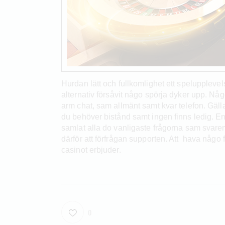
Hurdan lätt och fullkomlighet ett spelupplevelse
alternativ försåvit någo spörja dyker upp. N
arm chat, sam allmänt samt kvar telefon. Gälla
du behöver bistånd samt ingen finns ledig. E
samlat alla do vanligaste frågorna sam svaren
därför att förfrågan supporten. Att hava någo f
casinot erbjuder.
0