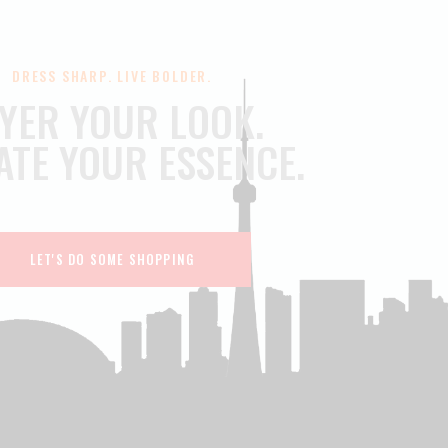
DRESS SHARP. LIVE BOLDER.
YER YOUR LOOK.
ATE YOUR ESSENCE.
LET'S DO SOME SHOPPING