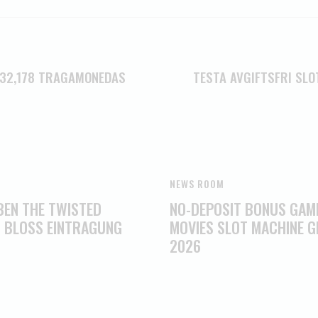
 32,178 TRAGAMONEDAS
TESTA AVGIFTSFRI SLO
NEWS ROOM
BEN THE TWISTED
NO-DEPOSIT BONUS GAMB
 BLOSS EINTRAGUNG
MOVIES SLOT MACHINE G
2026