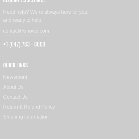
REQUIRE ASSISTANCE
Need help? We’re always here for you,
and ready to help.
contact@snover.com
+1 (647) 783 - 8000
QUICK LINKS
Newsroom
About Us
Contact Us
Return & Refund Policy
Shipping Information