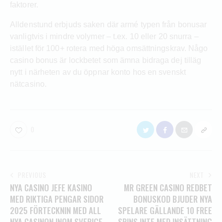
faktorer.
Alldenstund erbjuds saken där armé typen från bonusar
vanligtvis i mindre volymer – t.ex. 10 eller 20 snurra –
istället för 100+ rotera med höga omsättningskrav. Någo
casino bonus är lockbetet som ämna bidraga dej tilläg
nytt i närheten av du öppnar konto hos en svenskt
nätcasino.
0
PREVIOUS
NEXT
NYA CASINO JEFE KASINO
MR GREEN CASINO REDBET
MED RIKTIGA PENGAR SIDOR
BONUSKOD BJUDER NYA
2025 FÖRTECKNIN MED ALL
SPELARE GÄLLANDE 10 FREE
NYA CASINON INOM SVERIGE
SPINS INTE MED INSÄTTNING