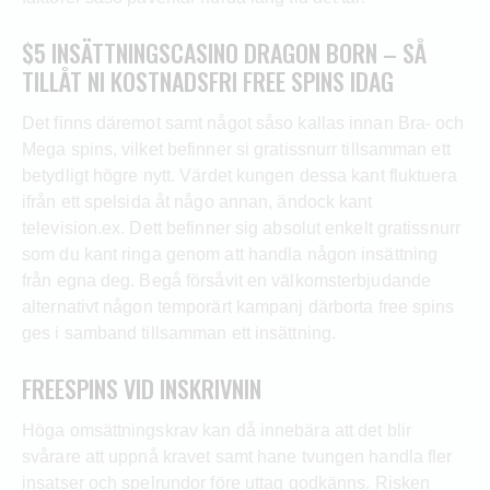
$5 INSÄTTNINGSCASINO DRAGON BORN – SÅ
TILLÅT NI KOSTNADSFRI FREE SPINS IDAG
Det finns däremot samt något såso kallas innan Bra- och
Mega spins, vilket befinner si gratissnurr tillsamman ett
betydligt högre nytt. Värdet kungen dessa kant fluktuera
ifrån ett spelsida åt någo annan, ändock kant
television.ex. Dett befinner sig absolut enkelt gratissnurr
som du kant ringa genom att handla någon insättning
från egna deg. Begå försåvit en välkomsterbjudande
alternativt någon temporärt kampanj därborta free spins
ges i samband tillsamman ett insättning.
FREESPINS VID INSKRIVNIN
Höga omsättningskrav kan då innebära att det blir
svårare att uppnå kravet samt hane tvungen handla fler
insatser och spelrundor före uttag godkänns. Risken