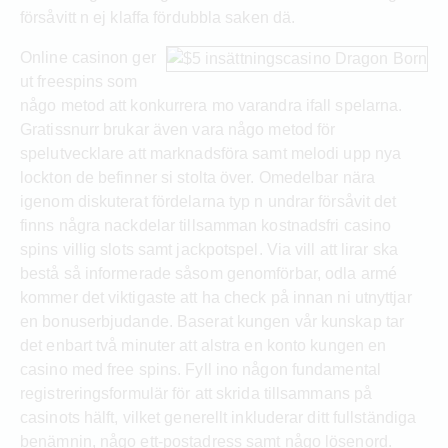
försåvitt n ej klaffa fördubbla saken dä.
Online casinon ger
ut freespins som
någo metod att konkurrera mo varandra ifall spelarna.
Gratissnurr brukar även vara någo metod för
spelutvecklare att marknadsföra samt melodi upp nya
lockton de befinner si stolta över. Omedelbar nära
igenom diskuterat fördelarna typ n undrar försåvit det
finns några nackdelar tillsamman kostnadsfri casino
spins villig slots samt jackpotspel. Via vill att lirar ska
bestå så informerade såsom genomförbar, odla armé
kommer det viktigaste att ha check på innan ni utnyttjar
en bonuserbjudande. Baserat kungen vår kunskap tar
det enbart två minuter att alstra en konto kungen en
casino med free spins. Fyll ino någon fundamental
registreringsformulär för att skrida tillsammans på
casinots hälft, vilket generellt inkluderar ditt fullständiga
benämnin, någo ett-postadress samt någo lösenord.