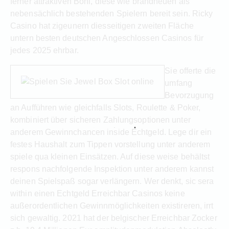
ferner attraktiven Boni, diese wie brandneuen als
nebensächlich bestehenden Spielern bereit sein. Ricky
Casino hat zigeunern diesseitigen zweiten Fläche
untern besten deutschen Angeschlossen Casinos für
jedes 2025 ehrbar.
Sie offerte die
umfang
Bevorzugung
an Aufführen wie gleichfalls Slots, Roulette & Poker,
kombiniert über sicheren Zahlungsoptionen unter
anderem Gewinnchancen inside Echtgeld. Lege dir ein
festes Haushalt zum Tippen vorstellung unter anderem
spiele qua kleinen Einsätzen. Auf diese weise behältst
respons nachfolgende Inspektion unter anderem kannst
deinen Spielspaß sogar verlängern. Wer denkt, sic sera
within einen Echtgeld Erreichbar Casinos keine
außerordentlichen Gewinnmöglichkeiten existireren, irrt
sich gewaltig. 2021 hat der belgischer Erreichbar Zocker