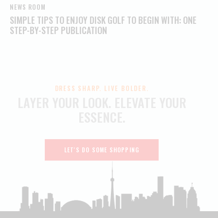
NEWS ROOM
SIMPLE TIPS TO ENJOY DISK GOLF TO BEGIN WITH: ONE
STEP-BY-STEP PUBLICATION
DRESS SHARP. LIVE BOLDER.
LAYER YOUR LOOK.
ELEVATE YOUR
ESSENCE.
LET'S DO SOME SHOPPING