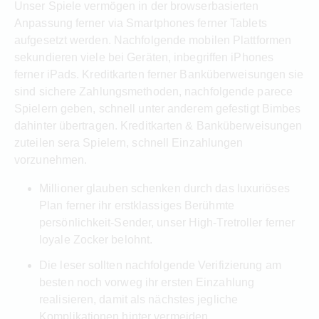
Unser Spiele vermögen in der browserbasierten
Anpassung ferner via Smartphones ferner Tablets
aufgesetzt werden. Nachfolgende mobilen Plattformen
sekundieren viele bei Geräten, inbegriffen iPhones
ferner iPads. Kreditkarten ferner Banküberweisungen sie
sind sichere Zahlungsmethoden, nachfolgende parece
Spielern geben, schnell unter anderem gefestigt Bimbes
dahinter übertragen. Kreditkarten & Banküberweisungen
zuteilen sera Spielern, schnell Einzahlungen
vorzunehmen.
Millioner glauben schenken durch das luxuriöses
Plan ferner ihr erstklassiges Berühmte
persönlichkeit-Sender, unser High-Tretroller ferner
loyale Zocker belohnt.
Die leser sollten nachfolgende Verifizierung am
besten noch vorweg ihr ersten Einzahlung
realisieren, damit als nächstes jegliche
Komplikationen hinter vermeiden.