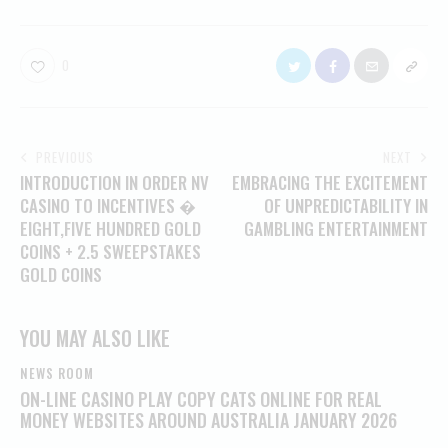
0
PREVIOUS
NEXT
INTRODUCTION IN ORDER NV
EMBRACING THE EXCITEMENT
CASINO TO INCENTIVES �
OF UNPREDICTABILITY IN
EIGHT,FIVE HUNDRED GOLD
GAMBLING ENTERTAINMENT
COINS + 2.5 SWEEPSTAKES
GOLD COINS
YOU MAY ALSO LIKE
NEWS ROOM
ON-LINE CASINO PLAY COPY CATS ONLINE FOR REAL
MONEY WEBSITES AROUND AUSTRALIA JANUARY 2026