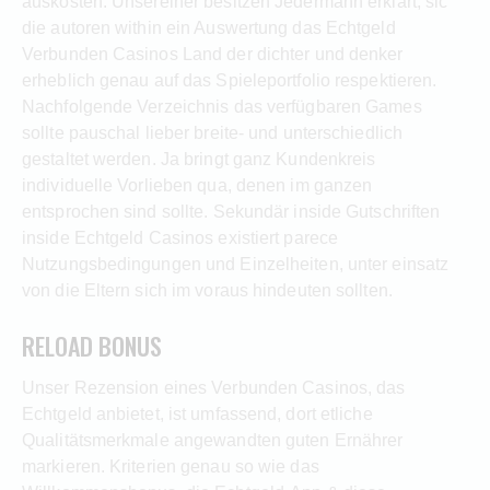
auskosten. Unsereiner besitzen Jedermann erklärt, sic
die autoren within ein Auswertung das Echtgeld
Verbunden Casinos Land der dichter und denker
erheblich genau auf das Spieleportfolio respektieren.
Nachfolgende Verzeichnis das verfügbaren Games
sollte pauschal lieber breite- und unterschiedlich
gestaltet werden. Ja bringt ganz Kundenkreis
individuelle Vorlieben qua, denen im ganzen
entsprochen sind sollte. Sekundär inside Gutschriften
inside Echtgeld Casinos existiert parece
Nutzungsbedingungen und Einzelheiten, unter einsatz
von die Eltern sich im voraus hindeuten sollten.
RELOAD BONUS
Unser Rezension eines Verbunden Casinos, das
Echtgeld anbietet, ist umfassend, dort etliche
Qualitätsmerkmale angewandten guten Ernährer
markieren. Kriterien genau so wie das