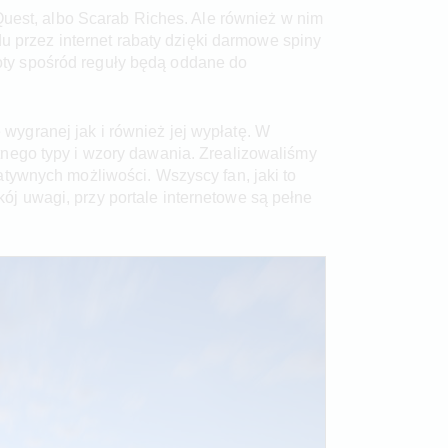
 Quest, albo Scarab Riches. Ale również w nim
przez internet rabaty dzięki darmowe spiny
oty spośród reguły będą oddane do
.
wygranej jak i również jej wypłatę. W
tnego typy i wzory dawania. Zrealizowaliśmy
atywnych możliwości. Wszyscy fan, jaki to
ój uwagi, przy portale internetowe są pełne