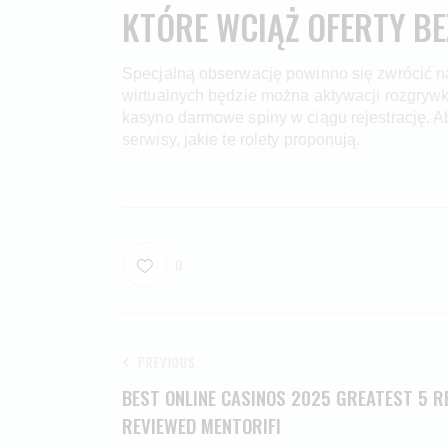
KTÓRE WCIĄŻ OFERTY B
Specjalną obserwację powinno się zwrócić n
wirtualnych będzie można aktywacji rozgryw
kasyno darmowe spiny w ciągu rejestrację. A
serwisy, jakie te rolety proponują.
0
PREVIOUS
BEST ONLINE CASINOS 2025 GREATEST 5 R
REVIEWED MENTORIFI