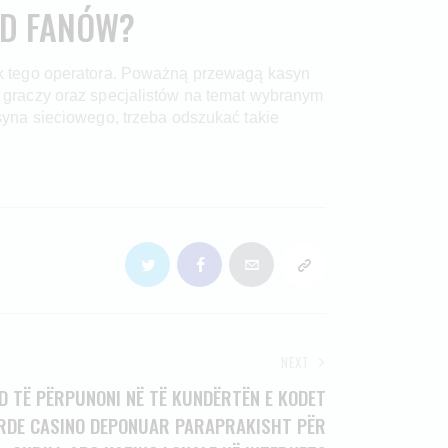
OD FANÓW?
ok tego operatora. Poważną przewagą kasyn
 graczy oraz specjalistów na temat wybranym
syna sieciowego, trzeba odszukać takie
NEXT
D TË PËRPUNONI NË TË KUNDËRTËN E KODET
RDE CASINO DEPONUAR PARAPRAKISHT PËR