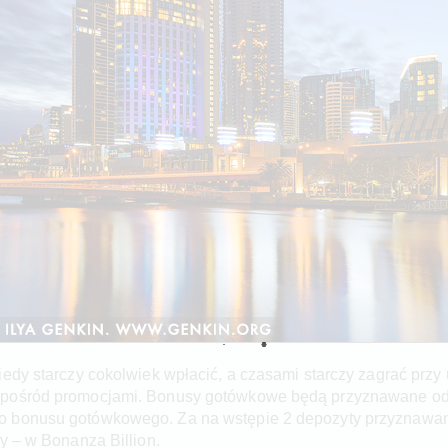
iedy starczy cokolwiek wpłacić, a czasami starczy zagrać prz
 spośród promocjami. Bonusy gotówkowe będą przyznawane od
o bonusu gotówkowego. Za na wstępie 2 depozyty przyznawane
ty – w Bonanza Billion.