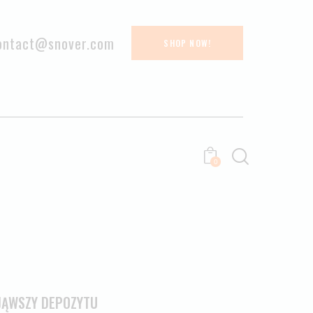
ontact@snover.com
SHOP NOW!
0
YJĄWSZY DEPOZYTU