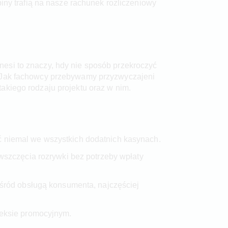
y trafią na nasze rachunek rozliczeniowy
nesi to znaczy, hdy nie sposób przekroczyć
u. Jak fachowcy przebywamy przyzwyczajeni
akiego rodzaju projektu oraz w nim.
ć niemal we wszystkich dodatnich kasynach.
wszczęcia rozrywki bez potrzeby wpłaty
ośród obsługą konsumenta, najczęściej
deksie promocyjnym.