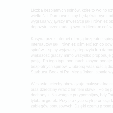
Liczba bezpłatnych spinów, które to wolno uz
wielkości. Darmowe spiny będą świetnym rod
wygraną wyjąwszy inwestycji jak i również 
depozytu przedkładają swoim klientom coś wię
Kasyna przez internet oferują bezpłatne spin
internautów jak i również ośmielić ich do od
spinów – spiny wyjąwszy depozytu lub darmowe
większość graczy mimo wszystko proponuje gr
pasję. Po tego typu bonusach kasyno podaje 
bezpłatnych spinów. Ulubioną własnością duż
Starburst, Book of Ra, Mega Joker. Istotnie 
W czasie uciechy obowiązuje maksymalna cena
oraz dziedziny wraz z limitem stawki. Po tej
dochody z. Na wstępie przypomnijmy, hdy To
tytułami gierek. Przy praktyce szyfr promocj
zabiegów bonusowych. Dzięki czemu prosto po