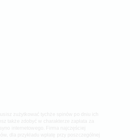
musisz zużytkować tychże spinów po dniu ich
z także zdobyć w charakterze zapłata za
asyno internetowego.
Firma najczęściej
ów, dla przykładu wpłatę przy poszczególnej