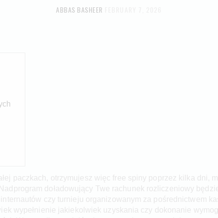
ABBAS BASHEER
FEBRUARY 7, 2026
ych
ej paczkach, otrzymujesz więc free spiny poprzez kilka dni, 
Nadprogram doładowujący Twe rachunek rozliczeniowy będzies
 internautów czy turnieju organizowanym za pośrednictwem k
wiek wypełnienie jakiekolwiek uzyskania czy dokonanie wymog