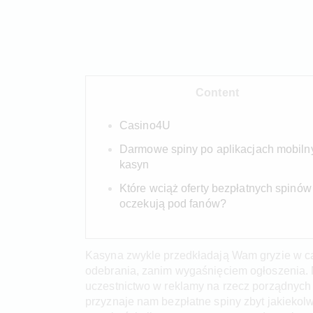
Content
Casino4U
Darmowe spiny po aplikacjach mobiln
kasyn
Które wciąż oferty bezpłatnych spinów
oczekują pod fanów?
Kasyna zwykle przedkładają Wam gryzie w cał
odebrania, zanim wygaśnięciem ogłoszenia. 
uczestnictwo w reklamy na rzecz porządnych
przyznaje nam bezpłatne spiny zbyt jakiekol