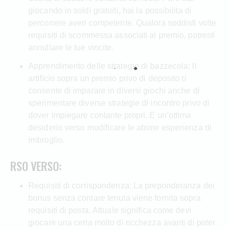
giocando in soldi gratuiti, hai la possibilita di
percorrere averi competente. Qualora soddisfi volte
requisiti di scommessa associati al premio, potresti
annullare le tue vincite.
Apprendimento delle strategie di bazzecola: Il
artificio sopra un premio privo di deposito ti
consente di imparare in diversi giochi anche di
sperimentare diverse strategie di incontro privo di
dover impiegare contante propri. E un’ottima
desiderio verso modificare le abime esperienza di
imbroglio.
RSO VERSO:
Requisiti di corrispondenza: La preponderanza dei
bonus senza contare tenuta viene fornita sopra
requisiti di posta. Attuale significa come devi
giocare una certa molto di ricchezza avanti di poter