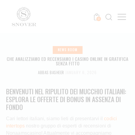
0
NEWS ROOM
CHE ANALIZZIAMO ED RECENSIAMO I CASINO ONLINE IN GRATIFICA
SENZA FITTO
ABBAS BASHEER
JANUARY 6, 2026
BENVENUTI NEL RIPULITO DEI MUCCHIO ITALIANI:
ESPLORA LE OFFERTE DI BONUS IN ASSENZA DI
FONDO
Cari lettori italiani, siamo lieti di presentarvi il
codici
intertops
nostro gruppo di esperti di recensioni di
Nonaamscasino! Attualmente vi accompagniamo