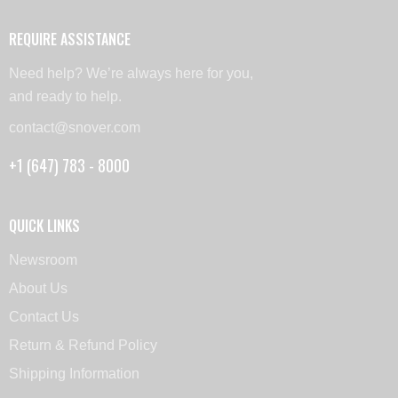
REQUIRE ASSISTANCE
Need help? We’re always here for you,
and ready to help.
contact@snover.com
+1 (647) 783 - 8000
QUICK LINKS
Newsroom
About Us
Contact Us
Return & Refund Policy
Shipping Information