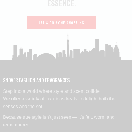
ESSENCE.
LET'S DO SOME SHOPPING
SNOVER FASHION AND FRAGRANCES
Step into a world where style and scent collide.
We offer a variety of luxurious treats to delight both the
senses and the soul.
Because true style isn’t just seen — it’s felt, worn, and
remembered!