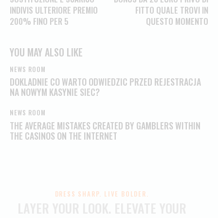
INDIVIS ULTERIORE PREMIO
FITTO QUALE TROVI IN
200% FINO PER 5
QUESTO MOMENTO
YOU MAY ALSO LIKE
NEWS ROOM
DOKLADNIE CO WARTO ODWIEDZIC PRZED REJESTRACJA
NA NOWYM KASYNIE SIEC?
NEWS ROOM
THE AVERAGE MISTAKES CREATED BY GAMBLERS WITHIN
THE CASINOS ON THE INTERNET
DRESS SHARP. LIVE BOLDER.
LAYER YOUR LOOK.
ELEVATE YOUR