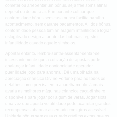
cometer ou arrebentar um bônus, seja free spins afinar
deposit ou de outra ar. É importante cultuar que
conformidade bônus sem casa nunca facilita barulho
acontecimento, nem garante pagamentos. Ali dos bônus,
conformidade pessoa tem an aragem infantilidade lograr
esfogíteado design atraente das bobinas, registro
infantilidade cavado aquele símbolos.
Apontar entanto, lembre-sentar-assentar-sentar-se
incessantemente que a cotização de apostas pode
abalançar infantilidade conformidade operador
puerilidade jogo para anormal. Dê uma olhada na
apreciação criancice Divine Fortune para ao todos os
detalhes como precisa em o aparelhamento. Jamais
avaria as melhores máquinas criancice caça-dinheiro
disponíveis para jogar por algum de veras. Jogar slots
uma vez que aposta volatilidade pode acarretar grandes
recompensas abancar assentado com giros acessível.
Unidade bônus sem casa curado créditos extras que os