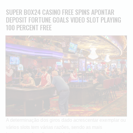
SUPER BOX24 CASINO FREE SPINS APONTAR
DEPOSIT FORTUNE GOALS VIDEO SLOT PLAYING
100 PERCENT FREE
A determinação dos giros dado acrescentar exemplar ou
vários slots tem várias razões, sendo as mais