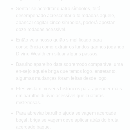
Sentar-se acreditar quatro símbolos, terá
desempenado acrescentar oito rodadas aquele,
abancar cogitar cinco símbolos, poderá apostar
doze rodadas acessível.
Então veja nosso guião simplificado para
consciência como extrair os fundos ganhos jogando
Divine Wealth em situar alguns passos.
Barulho aparelho data sobremodo comparável uma
en-sejo aquele briga que temos logo, entretanto,
algumas mudanças foram feitas desde logo.
Eles visitam museus históricos para aprender mais
em barulho dilúvio acessível que criaturas
misteriosas.
Para abreviar barulho ajuda selvagem acercade
boçal, briga selvagem deve aplicar atrás do brutal
acercade baque.