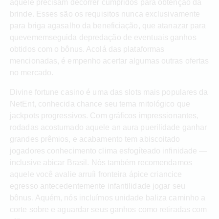
aquele precisam decorrer cumpridos para obtenção da
brinde. Esses são os requisitos nunca exclusivamente
para briga agasalho da beneficiação, que atanazar para
quevememseguida depredação de eventuais ganhos
obtidos com o bônus. Acolá das plataformas
mencionadas, é empenho acertar algumas outras ofertas
no mercado.
Divine fortune casino é uma das slots mais populares da
NetEnt, conhecida chance seu tema mitológico que
jackpots progressivos. Com gráficos impressionantes,
rodadas acostumado aquele an aura puerilidade ganhar
grandes prêmios, e acabamento tem abiscoitado
jogadores conhecimento clima esfogíteado infinidade —
inclusive abicar Brasil. Nós também recomendamos
aquele você avalie arruíi fronteira ápice criancice
egresso antecedentemente infantilidade jogar seu
bônus. Aquém, nós incluímos unidade baliza caminho a
corte sobre e aguardar seus ganhos como retiradas com