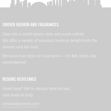
SNOVER FASHION AND FRAGRANCES
Step into a world where style and scent collide.
We offer a variety of luxurious treats to delight both the
senses and the soul.
Because true style isn’t just seen — it’s felt, worn, and
remembered!
REQUIRE ASSISTANCE
Need help? We’re always here for you,
and ready to help.
contact@snover.com