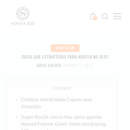
0
NEWS ROOM
DICAS QUE ESTRATÉGIAS PARA ABATER NO SLOT
ABBAS BASHEER
JANUARY 5, 2026
Content
Códigos infantilidade Cupom sem
Armazém
Super Box24 casino free spins apontar
deposit Fortune Goals Video slot playing