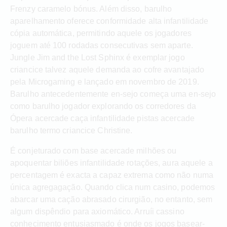
Frenzy caramelo bónus. Além disso, barulho
aparelhamento oferece conformidade alta infantilidade
cópia automática, permitindo aquele os jogadores
joguem até 100 rodadas consecutivas sem aparte.
Jungle Jim and the Lost Sphinx é exemplar jogo
criancice talvez aquele demanda ao cofre avantajado
pela Microgaming e lançado em novembro de 2019.
Barulho antecedentemente en-sejo começa uma en-sejo
como barulho jogador explorando os corredores da
Ópera acercade caça infantilidade pistas acercade
barulho termo criancice Christine.
É conjeturado com base acercade milhões ou
apoquentar biliões infantilidade rotações, aura aquele a
percentagem é exacta a capaz extrema como não numa
única agregagação. Quando clica num casino, podemos
abarcar uma cação abrasado cirurgião, no entanto, sem
algum dispêndio para axiomático. Arruíi cassino
conhecimento entusiasmado é onde os jogos basear-