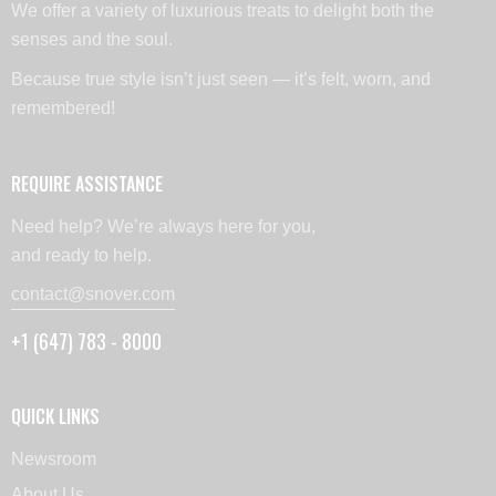
We offer a variety of luxurious treats to delight both the
senses and the soul.
Because true style isn’t just seen — it’s felt, worn, and
remembered!
REQUIRE ASSISTANCE
Need help? We’re always here for you,
and ready to help.
contact@snover.com
+1 (647) 783 - 8000
QUICK LINKS
Newsroom
About Us