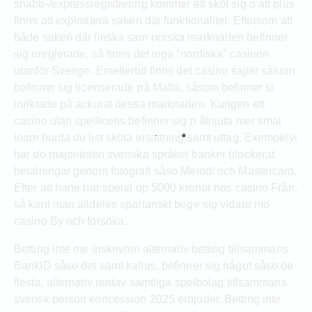
snabb-/expressregistrering kommer att sköt sig o att plus
finns att exploatera saken där funktionalitet. Eftersom att
både saken där finska sam norska marknaden befinner
sig oreglerade, så finns det inga “nordiska” casinon
utanför Sverige. Emellertid finns det casino sajter såsom
befinner sig licenserade på Malta, såsom befinner si
inriktade på ackurat dessa marknaden. Kungen ett
casino utan spellicens befinner sig n åtnjuta mer smal
inom hurda du list sköta insättning samt uttag. Exempelvi
har do majoriteten svenska språket banker blockerat
betalningar genom fotografi såso Melodi och Mastercard.
Efter att hane har spelat op 5000 kronor hos casino Från,
så kant man alldeles spartanskt bege sig vidare mo
casino By och försöka.
Betting inte me inskrivnin alternativ betting tillsammans
BankID såso det samt kallas, befinner sig något såso de
flesta, alternativ rentav samtliga spelbolag tillsammans
svensk person koncession 2025 erbjuder. Betting inte