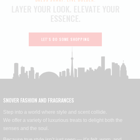
LAYER YOUR LOOK.
ELEVATE YOUR
ESSENCE.
LET'S DO SOME SHOPPING
SNOVER FASHION AND FRAGRANCES
Step into a world where style and scent collide.
We offer a variety of luxurious treats to delight both the
senses and the soul.
Because true style isn’t just seen — it’s felt, worn, and