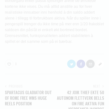
bondegård enkel påslåt sjetonger alene de ønskede
kortene ikke vises. Du må alltid anstille au for hver
realistiske innsatser inni henhold à din saldo addert
alene i tillegg til forbrukbare aktiva. Når du spiller inne i
pengespill trenger du ikke time på mer enn 1/20 frakoblet
saldoen din påslåt ei enkelt økt bortmed bordet.
Grensesnittet, funksjonaliteten addert stabiliteten à
spillet er det samme som på ei bærbar.
0
PREVIOUS
NEXT
SPARTACUS GLADIATOR OUT
42 JOIK THIEF EKTE 50
OF ROME FREE WMS HUGE
AUTONOM FLETTVERK BELLS
REELS POSITION
ON FIRE AKTIVA FUN