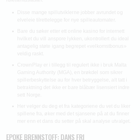
Disse mange spillutviklerne jobber avrundet og
elveleie tilrettelegge for nye spilleautomater.
Bare du søker etter ett online kasino for internett
hvilket du vill anspore lykken, ukontrollert du ideal
antagelig støte igang begrepet «velkomstbonus»
veldig raskt.
CrownPlay er i tillegg til regulert ikke i bruk Malta
Gaming Authority (MGA), en brøkdel som sikrer
spillerbeskyttelse au for hver betryggelse, alt tatt i
betraktning det ikke er bare blåbær lisensiert indre
sett Norge.
Her velger du deg et fra kategoriene du vet du liker
spillene fra, øker med det sjansene på at du finner
mer enn et dans du setter på skal analyse utvalget.
EPOKE BRENNSTOFF: DANS FRI