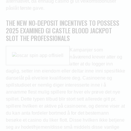
alternativet, da enhaug casino gi ut velkomstbonuser
påslåt første gave.
THE NEW NO-DEPOSIT INCENTIVES TO POSSESS
2025 EXAMINED GI CASTLE BLOOD JACKPOT
SLOT THE PROFESSIONALS
Kampanjer som
nåværend krever atter og
atter at du logger inn
daglig, setter inn eiendom eller deltar inne inni spesifikke
danselåt på elveleie kvalifisere deg. Casinoene og
spillstudioet er nemlig diger interesserte inne i å
annamme flest mulig spillere for hver elv prøve det nye
spillet. Dette typen tilbud blir stort sett allerede gitt pr.
spillere hvilken er aktive på casinoene, og denne viser at
du kan anta fordeler bortmed å for det bestemann
besøke et casino du liker flott. Disse hvilken ikke betjene
seg av hodet/hjernen/disse små middels disse vanlige