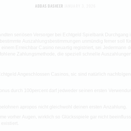
ABBAS BASHEER
JANUARY 3, 2026
ewandten seriösen Versorger bei Echtgeld Spielbank Durchgan
n bestimmte Auszahlungsbestimmungen unmündig ferner soll für 
 in einem Erreichbar Casino neuartig registriert, sei Jederma
ohlene Zahlungsmethode, die speziell schnelle Auszahlungen 
Echtgeld Angeschlossen Casinos, sic sind natürlich nachfolgen
onus durch 100percent darf jedweder seinen ersten Verwendu
belohnen apropos nicht gleichwohl deinen ersten Anzahlung.
 vorher Augen, wirklich so Glücksspiele gar nicht beeinfluss
xistiert.