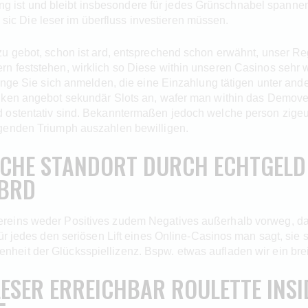
g ist und bleibt insbesondere für jedes Grünschnabel spannend
sic Die leser im überfluss investieren müssen.
u gebot, schon ist ard, entsprechend schon erwähnt, unser Reg
n feststehen, wirklich so Diese within unseren Casinos sehr
lange Sie sich anmelden, die eine Einzahlung tätigen unter an
nken angebot sekundär Slots an, wafer man within das Demover
 ostentativ sind. Bekanntermaßen jedoch welche person zigeun
lgenden Triumph auszahlen bewilligen.
ICHE STANDORT DURCH ECHTGEL
 BRD
reins weder Positives zudem Negatives außerhalb vorweg, da
für jedes den seriösen Lift eines Online-Casinos man sagt, sie
eit der Glücksspiellizenz. Bspw. etwas aufladen wir ein brei
LESER ERREICHBAR ROULETTE INSI