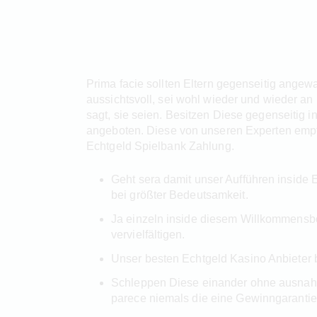
Prima facie sollten Eltern gegenseitig ang
aussichtsvoll, sei wohl wieder und wieder a
sagt, sie seien. Besitzen Diese gegenseitig
angeboten.
Diese von unseren Experten empf
Echtgeld Spielbank Zahlung.
Geht sera damit unser Aufführen inside 
bei größter Bedeutsamkeit.
Ja einzeln inside diesem Willkommensb
vervielfältigen.
Unser besten Echtgeld Kasino Anbieter 
Schleppen Diese einander ohne ausnahme
parece niemals die eine Gewinngarantie e