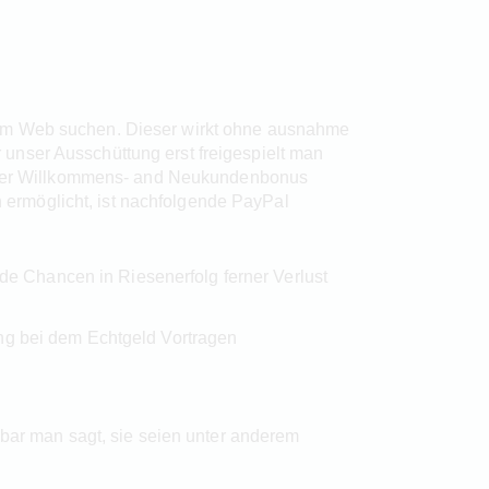
g im Web suchen. Dieser wirkt ohne ausnahme
unser Ausschüttung erst freigespielt man
nn der Willkommens- and Neukundenbonus
ermöglicht, ist nachfolgende PayPal
de Chancen in Riesenerfolg ferner Verlust
ng bei dem Echtgeld Vortragen
bar man sagt, sie seien unter anderem