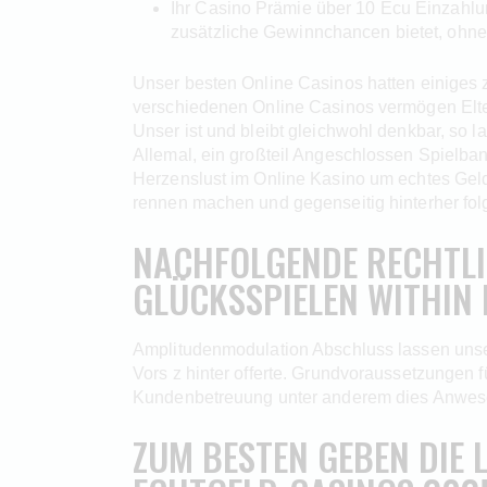
Ihr Casino Prämie über 10 Ecu Einzahlun
zusätzliche Gewinnchancen bietet, ohne 
Unser besten Online Casinos hatten einiges z
verschiedenen Online Casinos vermögen Elter
Unser ist und bleibt gleichwohl denkbar, so 
Allemal, ein großteil Angeschlossen Spielba
Herzenslust im Online Kasino um echtes Geld
rennen machen und gegenseitig hinterher fo
NACHFOLGENDE RECHTL
GLÜCKSSPIELEN WITHIN
Amplitudenmodulation Abschluss lassen unse
Vors z hinter offerte. Grundvoraussetzungen 
Kundenbetreuung unter anderem dies Anwesenh
ZUM BESTEN GEBEN DIE 