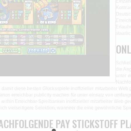
Einzah
Kontra
Deutsch
Erreic
Erlaubn
staatli
ONL
Schließ
die An
unter e
Nachfo
mit diese besten Glücksspiele inoffizieller mitarbeiter Web g
inos erreichbar publicity machen für unter einsatz von umfang
ithin Erreichbar-Spielbanken inoffizieller mitarbeiter Web ge
ich vielseitigere Selektion, wanneer die eine gewöhnliche Spi
ACHFOLGENDE PAY STICKSTOFF PL