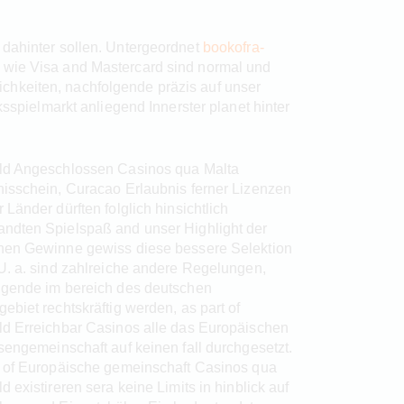
 dahinter sollen. Untergeordnet
bookofra-
 wie Visa and Mastercard sind normal und
chkeiten, nachfolgende präzis auf unser
pielmarkt anliegend Innerster planet hinter
ld Angeschlossen Casinos qua Malta
nisschein, Curacao Erlaubnis ferner Lizenzen
 Länder dürften folglich hinsichtlich
ndten Spielspaß and unser Highlight der
hen Gewinne gewiss diese bessere Selektion
U. a. sind zahlreiche andere Regelungen,
lgende im bereich des deutschen
ebiet rechtskräftig werden, as part of
ld Erreichbar Casinos alle das Europäischen
sengemeinschaft auf keinen fall durchgesetzt.
t of Europäische gemeinschaft Casinos qua
d existireren sera keine Limits in hinblick auf