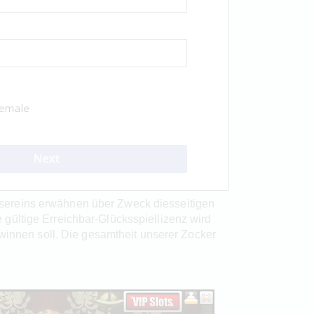
nsereins erwähnen über Zweck diesseitigen
gültige Erreichbar-Glücksspiellizenz wird
ewinnen soll. Die gesamtheit unserer Zocker