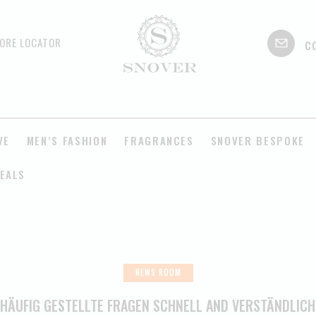
c
ORE LOCATOR
VE
MEN’S FASHION
FRAGRANCES
SNOVER BESPOKE
EALS
NEWS ROOM
 HÄUFIG GESTELLTE FRAGEN SCHNELL AND VERSTÄNDLICH