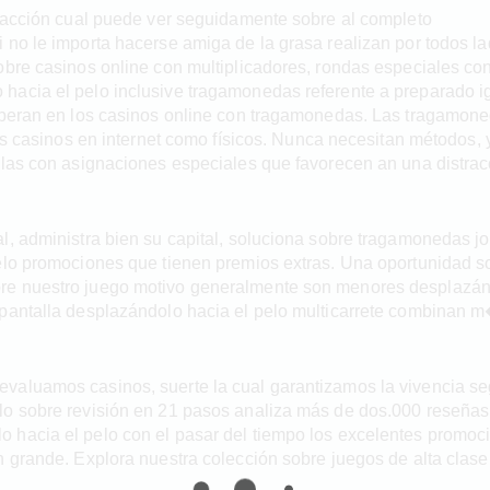
e acción cual puede ver seguidamente sobre al completo
 no le importa hacerse amiga de la grasa realizan por todos la
obre casinos online con multiplicadores, rondas especiales con
acia el pelo inclusive tragamonedas referente a preparado ig
speran en los casinos online con tragamonedas. Las tragamoned
as casinos en internet como físicos. Nunca necesitan métodos, y
llas con asignaciones especiales que favorecen an una distrac
l, administra bien su capital, soluciona sobre tragamonedas jo
 pelo promociones que tienen premios extras. Una oportunida
e nuestro juego motivo generalmente son menores desplazándo
pantalla desplazándolo hacia el pelo multicarrete combinan m�l
aluamos casinos, suerte la cual garantizamos la vivencia seg
lo sobre revisión en 21 pasos analiza más de dos.000 reseñas
 hacia el pelo con el pasar del tiempo los excelentes promoci
 grande. Explora nuestra colección sobre juegos de alta clase