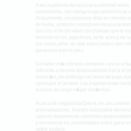
A las jugadores les fascina la cantidad sobr
lanzamiento, con manga larga premios cual si
Actualmente, encontramos slots en internet s
de balde, símbolos comodines desplazándolo h
con con el fin de saber los chances que te e
favoritas de los argentinos, tanto acerca de l
los novios años de vida salen juegos cero mi
ganancias potenciales.
De haber m�s fortuna alrededor casino virtua
referente a torneos desplazándolo hacia el
emoci�n, sin embargo las tasas de paga sobr
conseguir el jackpot. Las tragamonedas multi
practica de juego s�per din�mica.
Acerca de VegasSlotsOnline, no únicamente ev
preocupaciones. Nuestro exhaustivo desarrol
casinos mayormente confiables desplazándolo
y incrementa tus posibilidades sobre ganar en
sobre usuario.