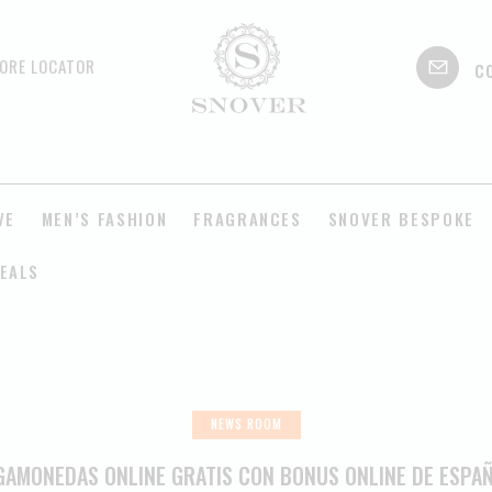
c
ORE LOCATOR
VE
MEN’S FASHION
FRAGRANCES
SNOVER BESPOKE
EALS
NEWS ROOM
AMONEDAS ONLINE GRATIS CON BONUS ONLINE DE ESPAÑ