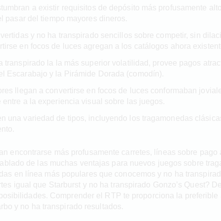
umbran a existir requisitos de depósito más profusamente alt
el pasar del tiempo mayores dineros.
vertidas y no ha transpirado sencillos sobre competir, sin di
irse en focos de luces agregan a los catálogos ahora existent
transpirado la la más superior volatilidad, provee pagos atract
l Escarabajo y la Pirámide Dorada (comodín).
res llegan a convertirse en focos de luces conformaban jovia
ntre a la experiencia visual sobre las juegos.
 una variedad de tipos, incluyendo los tragamonedas clásicas
nto.
 encontrarse más profusamente carretes, líneas sobre pago a
 hablado de las muchas ventajas para nuevos juegos sobre t
das en línea más populares que conocemos y no ha transpir
es igual que Starburst y no ha transpirado Gonzo’s Quest? De
 posibilidades. Comprender el RTP te proporciona la preferible
arbo y no ha transpirado resultados.