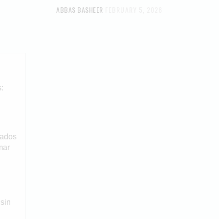
ABBAS BASHEER
FEBRUARY 5, 2026
:
nados
mar
 sin