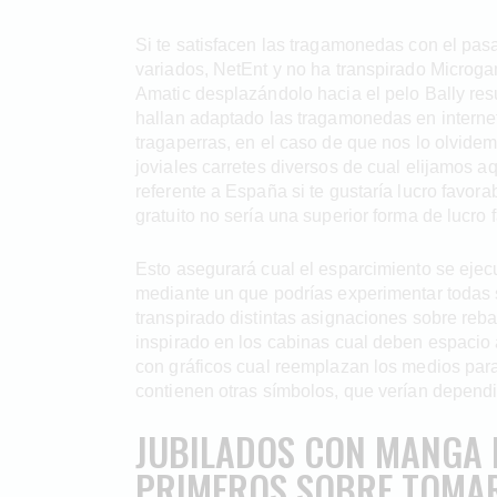
Si te satisfacen las tragamonedas con el pasa
variados, NetEnt y no ha transpirado Microga
Amatic desplazándolo hacia el pelo Bally res
hallan adaptado las tragamonedas en internet,
tragaperras, en el caso de que nos lo olvid
joviales carretes diversos de cual elijamos
referente a España si te gustaría lucro favor
gratuito no serí­a una superior forma de lucro
Esto asegurará cual el esparcimiento se ejecu
mediante un que podrías experimentar todas 
transpirado distintas asignaciones sobre reb
inspirado en los cabinas cual deben espacio 
con gráficos cual reemplazan los medios para 
contienen otras símbolos, que verían dependi
JUBILADOS CON MANGA 
PRIMEROS SOBRE TOM