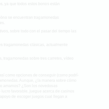
os, ya que todos estos bonos están
lacióno se encuentran tragamonedas
es.
ivos, sobre todo con el pasar del tiempo las
les tragamonedas clásicas, actualmente
, tragamonedas sobre tres carretes, vídeo
sí­ como opciones de conseguir (como podrí­
ragamonedas. Aunque, ¿la manera sobre cómo
ado amamos? ¿Son los novedosas
 lucro favorable, juegue acerca de casinos
 apoyo de escoger juegos cual llegan a