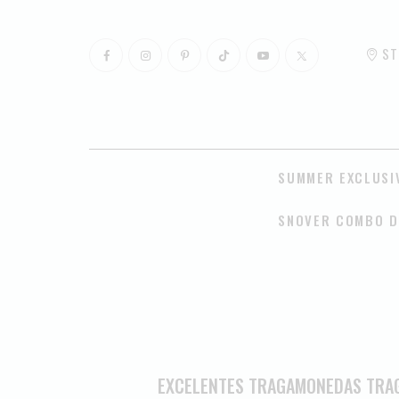
ST
SUMMER EXCLUSI
SNOVER COMBO D
EXCELENTES TRAGAMONEDAS TRAG