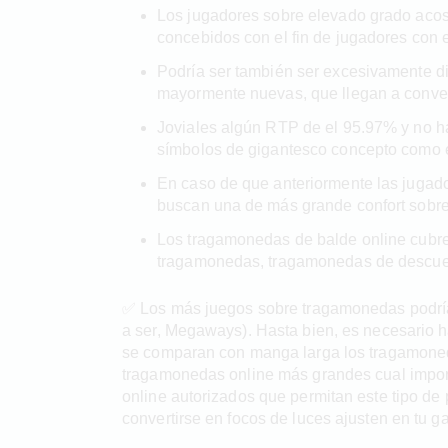
Los jugadores sobre elevado grado acost
concebidos con el fin de jugadores con 
Podrí­a ser también ser excesivamente di
mayormente nuevas, que llegan a convert
Joviales algún RTP de el 95.97% y no ha 
símbolos de gigantesco concepto como e
En caso de que anteriormente las jugado
buscan una de más grande confort sobre e
Los tragamonedas de balde online cubren
tragamonedas, tragamonedas de descue
✅ Los más juegos sobre tragamonedas podrían
a ser, Megaways). Hasta bien, es necesario
se comparan con manga larga los tragamone
tragamonedas online más grandes cual import
online autorizados que permitan este tipo de
convertirse en focos de luces ajusten en tu g