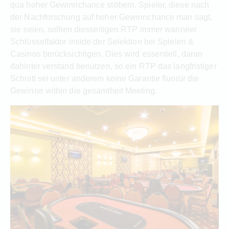
qua hoher Gewinnchance stöbern. Spieler, diese nach
der Nachforschung auf hoher Gewinnchance man sagt,
sie seien, sollten diesseitigen RTP immer wanneer
Schlüsselfaktor inside der Selektion bei Spielen &
Casinos berücksichtigen. Dies wird essentiell, daran
dahinter verstand benutzen, so ein RTP das langfristiger
Schnitt sei unter anderem keine Garantie fluorür die
Gewinne within die gesamtheit Meeting.