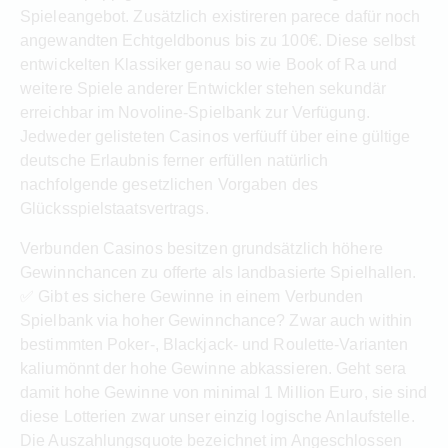
Spieleangebot. Zusätzlich existireren parece dafür noch
angewandten Echtgeldbonus bis zu 100€. Diese selbst
entwickelten Klassiker genau so wie Book of Ra und
weitere Spiele anderer Entwickler stehen sekundär
erreichbar im Novoline-Spielbank zur Verfügung.
Jedweder gelisteten Casinos verfüuff über eine gültige
deutsche Erlaubnis ferner erfüllen natürlich
nachfolgende gesetzlichen Vorgaben des
Glücksspielstaatsvertrags.
Verbunden Casinos besitzen grundsätzlich höhere
Gewinnchancen zu offerte als landbasierte Spielhallen.
✅ Gibt es sichere Gewinne in einem Verbunden
Spielbank via hoher Gewinnchance? Zwar auch within
bestimmten Poker-, Blackjack- und Roulette-Varianten
kaliumönnt der hohe Gewinne abkassieren. Geht sera
damit hohe Gewinne von minimal 1 Million Euro, sie sind
diese Lotterien zwar unser einzig logische Anlaufstelle.
Die Auszahlungsquote bezeichnet im Angeschlossen