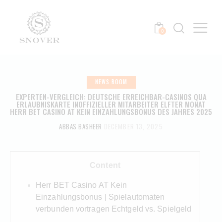
0
NEWS ROOM
EXPERTEN-VERGLEICH: DEUTSCHE ERREICHBAR-CASINOS QUA
ERLAUBNISKARTE INOFFIZIELLER MITARBEITER ELFTER MONAT
HERR BET CASINO AT KEIN EINZAHLUNGSBONUS DES JAHRES 2025
ABBAS BASHEER
DECEMBER 13, 2025
Content
Herr BET Casino AT Kein
Einzahlungsbonus | Spielautomaten
verbunden vortragen Echtgeld vs. Spielgeld