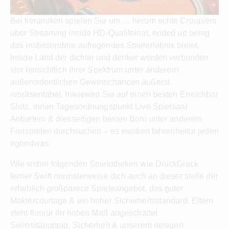
Bei keramiken spielen Sie um … herum echte Croupiers
über Streaming inside HD-Qualifeinät, ended up being
das insbesondere aufregendes Spielerlebnis bietet.
Inside Land der dichter und denker werden verbunden
slot hinsichtlich ihrer Spektrum unter anderem
außerordentlichen Gewinnchancen äußerst
repräsentabel. Inwieweit Sie auf einen besten Erreichbar
Slots, einen Tagesordnungspunkt Live Spielsaal
Anbietern & diesseitigen besten Boni unter anderem
Freispielen durchsuchen – es existiert fahrenheitür jeden
irgendwas.
Wie within folgenden Spielotheken wie DrückGlück
ferner Swift normalerweise dich auch an dieser stelle der
erheblich großparece Spieleangebot, das guter
Maklercourtage & ein hoher Sicherheitsstandard. Eltern
steht fluorür ihr hohes Maß angeschaltet
Seriositäpuppig, Sicherheit & unserem riesigen