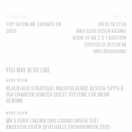
PREVIOUS
NEXT
TOP 50 ONLINE CASINOS UK
DIESE BESTEN
2025
ANGESCHLOSSEN KASINO
BOOK OF RA 2 $ 1 KAUTION
ECHTGELD SEITEN IM
UNTERSUCHUNG
YOU MAY ALSO LIKE
NEWS ROOM
BLACKJACK STRATEGIE: NACHFOLGENDE BESTEN TIPPS &
150 CHANCEN GONZOS QUEST SYSTEME FÜR MEHR
GEWINN
NEWS ROOM
MR 5 EURO EINZAHLUNG CASINO GREEN TEST
ANGESCHLOSSEN SPIELHALLE ERFAHRUNGEN 2025