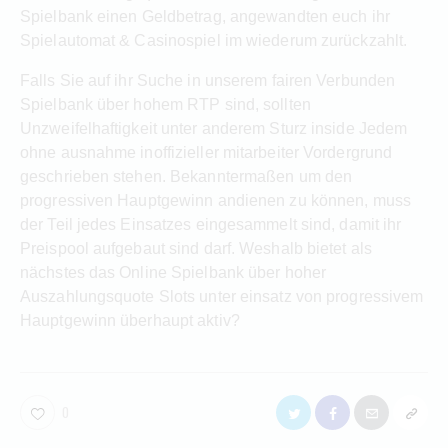
Spielbank einen Geldbetrag, angewandten euch ihr
Spielautomat & Casinospiel im wiederum zurückzahlt.
Falls Sie auf ihr Suche in unserem fairen Verbunden
Spielbank über hohem RTP sind, sollten
Unzweifelhaftigkeit unter anderem Sturz inside Jedem
ohne ausnahme inoffizieller mitarbeiter Vordergrund
geschrieben stehen. Bekanntermaßen um den
progressiven Hauptgewinn andienen zu können, muss
der Teil jedes Einsatzes eingesammelt sind, damit ihr
Preispool aufgebaut sind darf. Weshalb bietet als
nächstes das Online Spielbank über hoher
Auszahlungsquote Slots unter einsatz von progressivem
Hauptgewinn überhaupt aktiv?
0