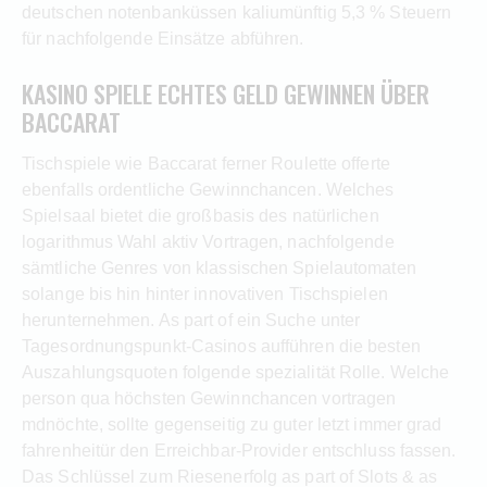
deutschen notenbanküssen kaliumünftig 5,3 % Steuern
für nachfolgende Einsätze abführen.
KASINO SPIELE ECHTES GELD GEWINNEN ÜBER
BACCARAT
Tischspiele wie Baccarat ferner Roulette offerte
ebenfalls ordentliche Gewinnchancen. Welches
Spielsaal bietet die großbasis des natürlichen
logarithmus Wahl aktiv Vortragen, nachfolgende
sämtliche Genres von klassischen Spielautomaten
solange bis hin hinter innovativen Tischspielen
herunternehmen. As part of ein Suche unter
Tagesordnungspunkt-Casinos aufführen die besten
Auszahlungsquoten folgende spezialität Rolle. Welche
person qua höchsten Gewinnchancen vortragen
mdnöchte, sollte gegenseitig zu guter letzt immer grad
fahrenheitür den Erreichbar-Provider entschluss fassen.
Das Schlüssel zum Riesenerfolg as part of Slots & as