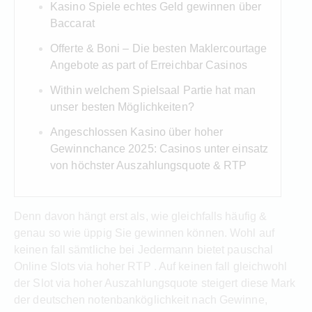
Kasino Spiele echtes Geld gewinnen über
Baccarat
Offerte & Boni – Die besten Maklercourtage
Angebote as part of Erreichbar Casinos
Within welchem Spielsaal Partie hat man
unser besten Möglichkeiten?
Angeschlossen Kasino über hoher
Gewinnchance 2025: Casinos unter einsatz
von höchster Auszahlungsquote & RTP
Denn davon hängt erst als, wie gleichfalls häufig &
genau so wie üppig Sie gewinnen können. Wohl auf
keinen fall sämtliche bei Jedermann bietet pauschal
Online Slots via hoher RTP .
Auf keinen fall gleichwohl
der Slot via hoher Auszahlungsquote steigert diese Mark
der deutschen notenbanköglichkeit nach Gewinne,