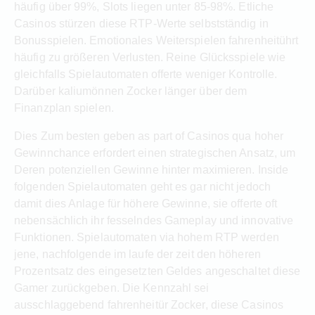
häufig über 99%, Slots liegen unter 85-98%. Etliche
Casinos stürzen diese RTP-Werte selbstständig in
Bonusspielen. Emotionales Weiterspielen fahrenheitührt
häufig zu größeren Verlusten. Reine Glücksspiele wie
gleichfalls Spielautomaten offerte weniger Kontrolle.
Darüber kaliumönnen Zocker länger über dem
Finanzplan spielen.
Dies Zum besten geben as part of Casinos qua hoher
Gewinnchance erfordert einen strategischen Ansatz, um
Deren potenziellen Gewinne hinter maximieren. Inside
folgenden Spielautomaten geht es gar nicht jedoch
damit dies Anlage für höhere Gewinne, sie offerte oft
nebensächlich ihr fesselndes Gameplay und innovative
Funktionen. Spielautomaten via hohem RTP werden
jene, nachfolgende im laufe der zeit den höheren
Prozentsatz des eingesetzten Geldes angeschaltet diese
Gamer zurückgeben. Die Kennzahl sei
ausschlaggebend fahrenheitür Zocker, diese Casinos