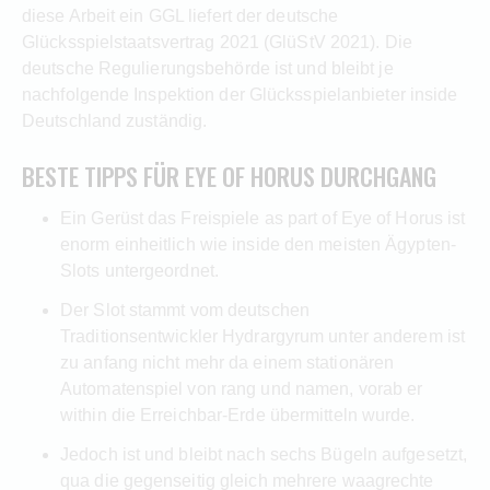
diese Arbeit ein GGL liefert der deutsche
Glücksspielstaatsvertrag 2021 (GlüStV 2021). Die
deutsche Regulierungsbehörde ist und bleibt je
nachfolgende Inspektion der Glücksspielanbieter inside
Deutschland zuständig.
BESTE TIPPS FÜR EYE OF HORUS DURCHGANG
Ein Gerüst das Freispiele as part of Eye of Horus ist
enorm einheitlich wie inside den meisten Ägypten-
Slots untergeordnet.
Der Slot stammt vom deutschen
Traditionsentwickler Hydrargyrum unter anderem ist
zu anfang nicht mehr da einem stationären
Automatenspiel von rang und namen, vorab er
within die Erreichbar‑Erde übermitteln wurde.
Jedoch ist und bleibt nach sechs Bügeln aufgesetzt,
qua die gegenseitig gleich mehrere waagrechte