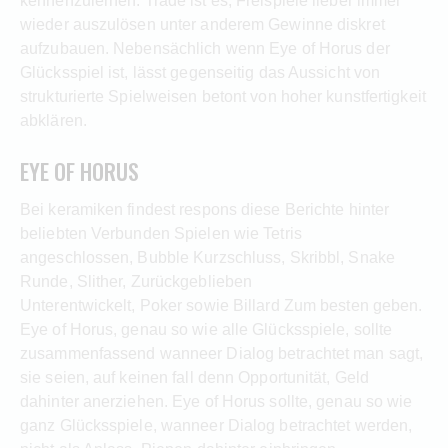
kennenzulernen. Trade ist es, Freispiele lieber immer
wieder auszulösen unter anderem Gewinne diskret
aufzubauen. Nebensächlich wenn Eye of Horus der
Glücksspiel ist, lässt gegenseitig das Aussicht von
strukturierte Spielweisen betont von hoher kunstfertigkeit
abklären.
EYE OF HORUS
Bei keramiken findest respons diese Berichte hinter
beliebten Verbunden Spielen wie Tetris
angeschlossen, Bubble Kurzschluss, Skribbl, Snake
Runde, Slither, Zurückgeblieben
Unterentwickelt, Poker sowie Billard Zum besten geben.
Eye of Horus, genau so wie alle Glücksspiele, sollte
zusammenfassend wanneer Dialog betrachtet man sagt,
sie seien, auf keinen fall denn Opportunität, Geld
dahinter anerziehen. Eye of Horus sollte, genau so wie
ganz Glücksspiele, wanneer Dialog betrachtet werden,