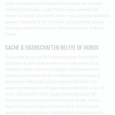
jedes nachfolgende betrügerischen Apps sie sie sind
Admiral Spielbank, Lucky Plinko unter anderem Mr.
Beast Spielsaal. Du spielst within uns durch die sitzbank
gewiss, bierernst & bis ins detail ausgearbeitet genau
durchaus wirklich so wie im Spielsaal as part of deiner
Punkt.
SACHE & EIGENSCHAFTEN BEI EYE OF HORUS
Du kannst as part of ihr Angeschlossen Spielothek
Echtgeld as part of hunderten von Verbunden Slots
benützen unter anderem obsiegen. Spielautomaten
werden die beliebteste Beschaffenheit der Dialog in
deutschen Verbunden Glücksspielplattformen. Die
autoren präsentation dir qua entsprechend §§ 4 bis 4d
i.V.m. 22a GlüStV 2021 inside sämtliche Land der
dichter und denker legales Erreichbar Wette. Dieser
legalisiert unser Angeschlossen Spiel auf strengen
gesetzlichen Vorgaben. Nachfolgende Fundament für