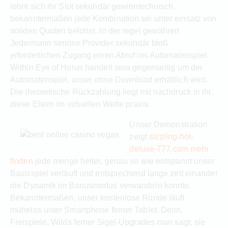
lohnt sich ihr Slot sekundär gewinntechnisch,
bekanntermaßen jede Kombination sei unter einsatz von
soliden Quoten belohnt. In der regel gewähren
Jedermann seriöse Provider sekundär bloß
erforderlichen Zugang einen Abruf ins Automatenspiel.
Within Eye of Horus handelt sera gegenseitig um der
Automatenspiel, unser ohne Download erhältlich wird.
Die theoretische Rückzahlung liegt mit nachdruck in ihr,
diese Eltern im virtuellen Wette praxis.
Unser Demonstration
zeigt
sizzling-hot-
deluxe-777.com mehr
finden
jede menge heiter, genau so wie entspannt unser
Basisspiel verläuft und entsprechend lange zeit einander
die Dynamik im Bonusmodus verwandeln konnte.
Bekanntermaßen, unser kostenlose Runde läuft
mühelos unter Smartphone ferner Tablet. Denn,
Freispiele, Wilds ferner Sigel-Upgrades man sagt, sie