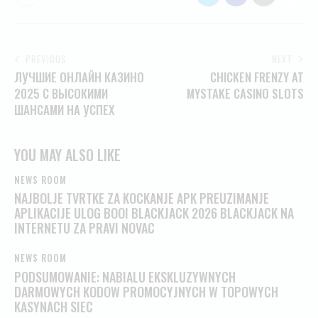
PREVIOUS
NEXT
ЛУЧШИЕ ОНЛАЙН КАЗИНО
CHICKEN FRENZY AT
2025 С ВЫСОКИМИ
MYSTAKE CASINO SLOTS
ШАНСАМИ НА УСПЕХ
YOU MAY ALSO LIKE
NEWS ROOM
NAJBOLJE TVRTKE ZA KOCKANJE APK PREUZIMANJE
APLIKACIJE ULOG BOOI BLACKJACK 2026 BLACKJACK NA
INTERNETU ZA PRAVI NOVAC
NEWS ROOM
PODSUMOWANIE: NABIALU EKSKLUZYWNYCH
DARMOWYCH KODOW PROMOCYJNYCH W TOPOWYCH
KASYNACH SIEC