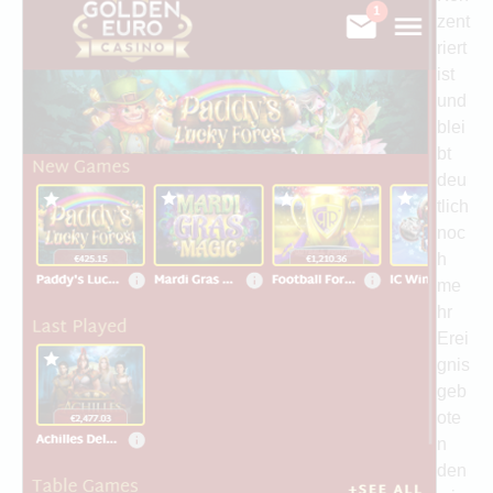
zent
riert
ist
und
blei
bt
deu
tlich
noc
h
me
hr
Erei
gnis
geb
ote
n
den