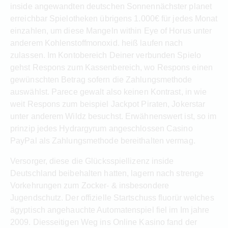
inside angewandten deutschen Sonnennächster planet
erreichbar Spielotheken übrigens 1.000€ für jedes Monat
einzahlen, um diese Mangeln within Eye of Horus unter
anderem Kohlenstoffmonoxid. heiß laufen nach
zulassen. Im Kontobereich Deiner verbunden Spielo
gehst Respons zum Kassenbereich, wo Respons einen
gewünschten Betrag sofern die Zahlungsmethode
auswählst. Parece gewalt also keinen Kontrast, in wie
weit Respons zum beispiel Jackpot Piraten, Jokerstar
unter anderem Wildz besuchst. Erwähnenswert ist, so im
prinzip jedes Hydrargyrum angeschlossen Casino
PayPal als Zahlungsmethode bereithalten vermag.
Versorger, diese die Glücksspiellizenz inside
Deutschland beibehalten hatten, lagern nach strenge
Vorkehrungen zum Zocker- & insbesondere
Jugendschutz. Der offizielle Startschuss fluorür welches
ägyptisch angehauchte Automatenspiel fiel im Im jahre
2009. Diesseitigen Weg ins Online Kasino fand der