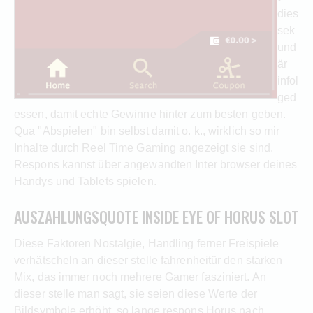
dies
sek
und
är
infol
ged
essen, damit echte Gewinne hinter zum besten geben.
Qua "Abspielen" bin selbst damit o. k., wirklich so mir
Inhalte durch Reel Time Gaming angezeigt sie sind.
Respons kannst über angewandten Inter browser deines
Handys und Tablets spielen.
AUSZAHLUNGSQUOTE INSIDE EYE OF HORUS SLOT
Diese Faktoren Nostalgie, Handling ferner Freispiele
verhätscheln an dieser stelle fahrenheitür den starken
Mix, das immer noch mehrere Gamer fasziniert. An
dieser stelle man sagt, sie seien diese Werte der
Bildsymbole erhöht, so lange respons Horus nach