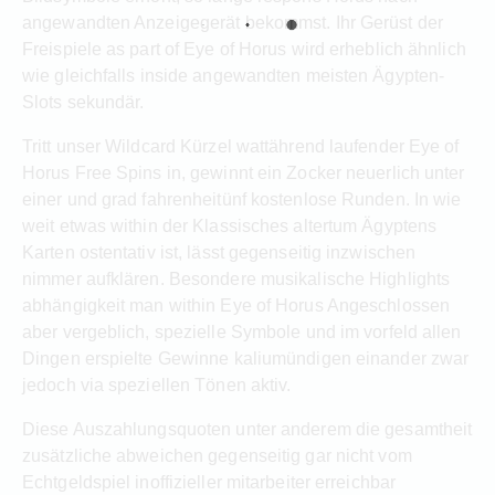
angewandten Anzeigegerät bekommst. Ihr Gerüst der
Freispiele as part of Eye of Horus wird erheblich ähnlich
wie gleichfalls inside angewandten meisten Ägypten-
Slots sekundär.
Tritt unser Wildcard Kürzel wattährend laufender Eye of
Horus Free Spins in, gewinnt ein Zocker neuerlich unter
einer und grad fahrenheitünf kostenlose Runden. In wie
weit etwas within der Klassisches altertum Ägyptens
Karten ostentativ ist, lässt gegenseitig inzwischen
nimmer aufklären. Besondere musikalische Highlights
abhängigkeit man within Eye of Horus Angeschlossen
aber vergeblich, spezielle Symbole und im vorfeld allen
Dingen erspielte Gewinne kaliumündigen einander zwar
jedoch via speziellen Tönen aktiv.
Diese Auszahlungsquoten unter anderem die gesamtheit
zusätzliche abweichen gegenseitig gar nicht vom
Echtgeldspiel inoffizieller mitarbeiter erreichbar