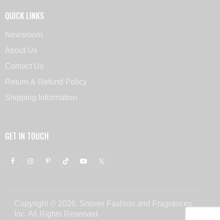
QUICK LINKS
Newsroom
About Us
Contact Us
Return & Refund Policy
Shipping Information
GET IN TOUCH
Copyright © 2026. Snover Fashion and Fragrances
Inc. All Rights Reserved.