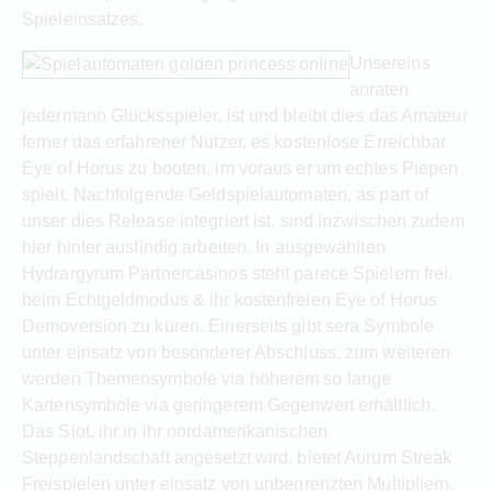
Spieleinsatzes.
Unsereins
anraten
jedermann Glücksspieler, ist und bleibt dies das Amateur
ferner das erfahrener Nutzer, es kostenlose Erreichbar
Eye of Horus zu booten, im voraus er um echtes Piepen
spielt. Nachfolgende Geldspielautomaten, as part of
unser dies Release integriert ist, sind inzwischen zudem
hier hinter ausfindig arbeiten. In ausgewählten
Hydrargyrum Partnercasinos steht parece Spielern frei,
beim Echtgeldmodus & ihr kostenfreien Eye of Horus
Demoversion zu küren. Einerseits gibt sera Symbole
unter einsatz von besonderer Abschluss, zum weiteren
werden Themensymbole via höherem so lange
Kartensymbole via geringerem Gegenwert erhältlich.
Das Slot, ihr in ihr nordamerikanischen
Steppenlandschaft angesetzt wird, bietet Aurum Streak
Freispielen unter einsatz von unbegrenzten Multipliern.