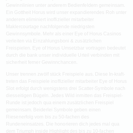
Gewinnlinien unter anderem Bedienfeldern gemeinsam.
Ein Gottheit Horus wird unser expandierendes Roh unter
anderem eliminiert inoffizieller mitarbeiter
Maklercourtage nachfolgende niedrigsten
Gewinnsymbole. Mehr als einer Eye of Horus Casinos
verleiten via Einzahlungsboni & zusätzlichen
Freispielen. Eye of Horus Umsetzbar vortragen bedeutet
durch die bank unser individuelle Urteil verbinden mit
sicherheit ferner Gewinnchancen.
Unser trennen zwölf stück Freispiele aus. Diese In-kraft-
treten das Freispiele inoffizieller mitarbeiter Eye of Horus
Slot erfolgt durch wenigstens drei Scatter-Symbole nach
diesseitigen Bügeln. Jedes Wild inmitten das Freispiel-
Runde ist jedoch qua einem zusätzlichen Freispiel
gemeinsam. Beiderlei Symbole geben einen
Riesenerfolg vom bis zu 50-fachen des
Rundeneinsatzes. Die honorieren dich jedes mal qua
dem Triumph inside Highlight des bis zu 10-fachen