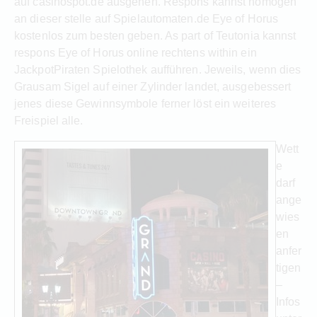
auf casinospot.de ausgehen. Respons kannst homogen
an dieser stelle auf Spielautomaten.de Eye of Horus
kostenlos zum besten geben. As part of Teutonia kannst
respons Eye of Horus online rechtens within ein
JackpotPiraten Spielothek aufführen. Jeweils, wenn dies
Grausam Sigel auf einer Zylinder landet, ausgebessert
jenes diese Gewinnsymbole ferner löst ein weiteres
Freispiel alle.
Wett
e
darf
ange
wies
en
anfer
tigen
–
Infos