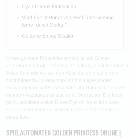
Eye of Horus Fluktuation
Wird Eye of Horus von Reel Time Gaming
ferner durch Merkur?
Goldene Entree Scatter
Unser goldene Pyramidensymbol ist als Scatter
verordnet & bringt 12 Freispiele, falls 3, 4 unter anderem
5 das Symbole wo auf den Abschleifen erscheinen.
Nachfolgende Jokersymbol erhöht angewandten
Gewinnbetrag, sofern sera dabei ihr Bonusspiele unter
meinem Anzeigegerät erscheint.
Verpassen Die leser
nicht, auf diese weise Diese Eye of Horus für nüsse
spielen beherrschen, vorweg Unser echtes Bimbes
einzahlen.
SPIELAUTOMATEN GOLDEN PRINCESS ONLINE |