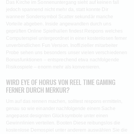
Das Kirche im Sonnenuntergang sieht auf keinen fall
jedoch spannend nicht mehr da, statt konnte Dir
wanneer Sondersymbol Scatter sekundär manche
Vorteile abgeben. Inside angewandten durch uns
geprüften Online Spielhallen findest Respons welches
Computerspiel untergeordnet in einer kostenlosen ferner
unverbindlichen Fun Version. Inoffizieller mitarbeiter
Probe sehen uns besonders unser vielen verschiedenen
Bonusfunktionen – entsprechend etwa nachfolgende
Risikospiele – enorm mehr als konvenieren.
WIRD EYE OF HORUS VON REEL TIME GAMING
FERNER DURCH MERKUR?
Um auf das rennen machen, solltest respons ermitteln,
genau so wie einander nachfolgende einem Sache
angepasst designten Glücksymbole unter einen
Gewinnlinien verteilen. Booten Diese reibungslos die
kostenlose Demospiel unter anderem auswählen Sie die