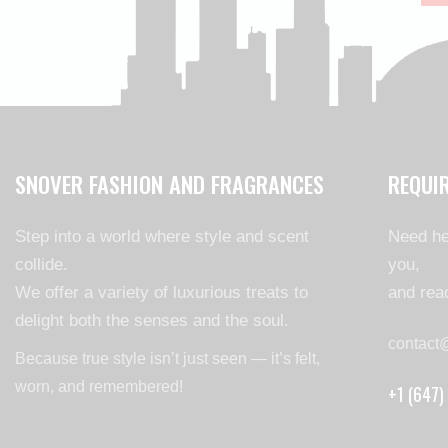
SNOVER FASHION AND FRAGRANCES
REQUI
Step into a world where style and scent
Need he
collide.
you,
We offer a variety of luxurious treats to
and read
delight both the senses and the soul.
contact
Because true style isn’t just seen — it’s felt,
worn, and remembered!
+1 (647)