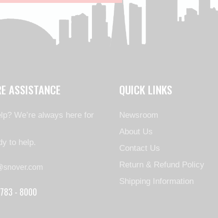
RE ASSISTANCE
QUICK LINKS
lp? We’re always here for
Newsroom
About Us
y to help.
Contact Us
Return & Refund Policy
@snover.com
Shipping Information
 783 - 8000