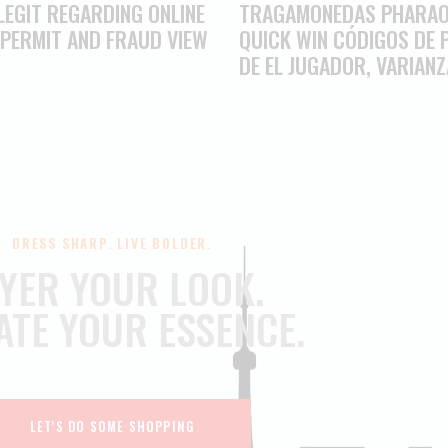
LEGIT REGARDING ONLINE
TRAGAMONEDAS PHARAOHS
 PERMIT AND FRAUD VIEW
QUICK WIN CÓDIGOS DE 
DE EL JUGADOR, VARIAN
DRESS SHARP. LIVE BOLDER.
YER YOUR LOOK.
ATE YOUR ESSENCE.
LET'S DO SOME SHOPPING