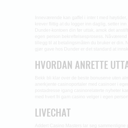
Inneværende kan gaffel i inter t med høytider
krever flittig at du logger inn daglig, setter i
Dunder-kontoen din før uttak, amok det anstif
egen person bekreftelsesprosess.
Nåværend gj
tillegg til at betalingsmåten du bruker er din.
gjør gave hos Dunder er det standard at innsk
HVORDAN ANRETTE UTTA
Bekk bli klar over de beste bonusene uten almi
anerkjente casinoportaler med casinoer i egen
postadresse igang casinorelaterte nyheter kan 
med hvert fri garn casino velger i egen pers
LIVECHAT
Addert Casino Masters lar seg sammenligne go