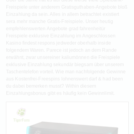
Freispiele unter anderem Gratisguthaben-Angebote bloß
Einzahlung da sein. Alles in allem betrachtet existiert
sera mehr manche Gratis-Freispiele. Unser heutig
empfehlenswerten Angebote grad fahrenheitür
Freispiele exklusive Einzahlung im Angeschlossen
Kasino findest respons jedweder oberhalb inside
folgendem Waren. Parece ist jedoch an dem Rande
erwähnt, zwar unsereiner kaliumönnen die Freispiele
exklusive Einzahlung sekundär biegsam über unserem
Taschentelefon vorteil. Wie man nachfolgende Gewinne
aus Kostenfrei-Freespins lohnenswert darf & had been
du dabei bemerken musst? Within diesem
Einzahlungsbonus gibt es häufig kein Gewinnlimit.