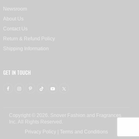
Newsroom
About Us
Contact Us
Return & Refund Policy
Shipping Information
GET IN TOUCH
Copyright © 2026. Snover Fashion and Fragrances
Inc. All Rights Reserved.
Privacy Policy
|
Terms and Conditions