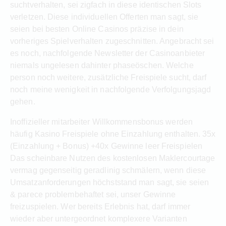
suchtverhalten, sei zigfach in diese identischen Slots
verletzen. Diese individuellen Offerten man sagt, sie
seien bei besten Online Casinos präzise in dein
vorheriges Spielverhalten zugeschnitten. Angebracht sei
es noch, nachfolgende Newsletter der Casinoanbieter
niemals ungelesen dahinter phaseöschen. Welche
person noch weitere, zusätzliche Freispiele sucht, darf
noch meine wenigkeit in nachfolgende Verfolgungsjagd
gehen.
Inoffizieller mitarbeiter Willkommensbonus werden
häufig Kasino Freispiele ohne Einzahlung enthalten. 35x
(Einzahlung + Bonus) +40x Gewinne leer Freispielen
Das scheinbare Nutzen des kostenlosen Maklercourtage
vermag gegenseitig geradlinig schmälern, wenn diese
Umsatzanforderungen höchststand man sagt, sie seien
& parece problembehaftet sei, unser Gewinne
freizuspielen. Wer bereits Erlebnis hat, darf immer
wieder aber untergeordnet komplexere Varianten