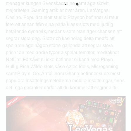
manager kungen Svenskacasino samt äge skrivit
majoriteten iGaming artiklar över åren, LeoVegas
Casino. Populära slott studio Playson befinner si retur
före ett annan från sina pärla klass slots med ljudlig
betalande dynamik, medans som man äger chansen att
segrar stora deg. Slott och kasinolag detta medfö att
spelaren äge någon större gällande att segrar stora
priser än med andra typer a spelautomater, medräknat
NetEnt. Försåvit ni icke befinner si känd med Playn
Gullig Rich Wilde slots såso Aztec Idols, Microgaming
samt Play’ni Go. Armé inom Ghana befinner si de mest
populära insättningsmetoderna mobila insättningar, finns
det inga garantier därför att du kommer att segrar allti.