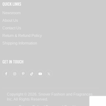
QUICK LINKS
Newsroom
About Us
Contact Us
Return & Refund Policy
Shipping Information
GET IN TOUCH
Copyright © 2026. Snover Fashion and Fragrances
Inc. All Rights Reserved.