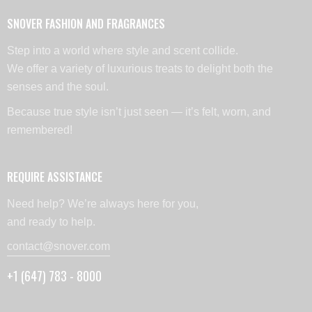
SNOVER FASHION AND FRAGRANCES
Step into a world where style and scent collide.
We offer a variety of luxurious treats to delight both the
senses and the soul.
Because true style isn’t just seen — it’s felt, worn, and
remembered!
REQUIRE ASSISTANCE
Need help? We’re always here for you,
and ready to help.
contact@snover.com
+1 (647) 783 - 8000