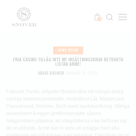
0
NEWS ROOM
FRIA CASINO TILLÄG INTE ME INSÄTTNINGSKRAV BETRAKTA
LISTAN ARMÉ!
ABBAS BASHEER
JANUARY 11, 2026
Frånsett Trustly, erbjuder BonkersBet ett mängd andra
vanliga betalningsmetoder, medräknat Låt, Mastercard,
Paysafecard, Neteller, Skrill samt banköverföring. Många
recensioner kungen jämförelsesajter såsom
Askgamblers påpekar att uttagstiderna icke befinner sig
de snabbaste. Armé kan ni kora att erlägga med alla
etablerade ett-plånböcker sam betalkort. Därutöver list ni