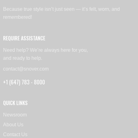
Because true style isn’t just seen — it’s felt, worn, and
remembered!
REQUIRE ASSISTANCE
Need help? We’re always here for you,
and ready to help.
contact@snover.com
+1 (647) 783 - 8000
QUICK LINKS
Newsroom
About Us
Contact Us