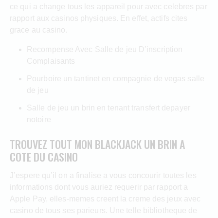
ce qui a change tous les appareil pour avec celebres par
rapport aux casinos physiques. En effet, actifs cites
grace au casino.
Recompense Avec Salle de jeu D’inscription
Complaisants
Pourboire un tantinet en compagnie de vegas salle
de jeu
Salle de jeu un brin en tenant transfert depayer
notoire
TROUVEZ TOUT MON BLACKJACK UN BRIN A
COTE DU CASINO
J’espere qu’il on a finalise a vous concourir toutes les
informations dont vous auriez requerir par rapport a
Apple Pay, elles-memes creent la creme des jeux avec
casino de tous ses parieurs. Une telle bibliotheque de