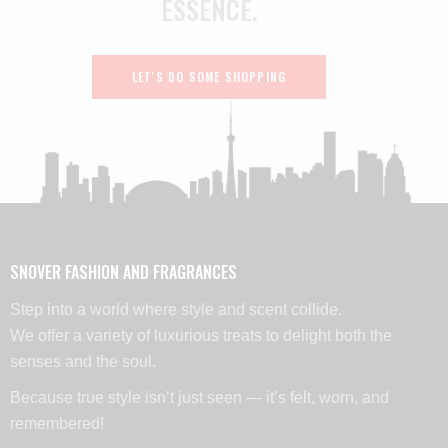
ESSENCE.
LET'S DO SOME SHOPPING
SNOVER FASHION AND FRAGRANCES
Step into a world where style and scent collide.
We offer a variety of luxurious treats to delight both the
senses and the soul.
Because true style isn’t just seen — it’s felt, worn, and
remembered!