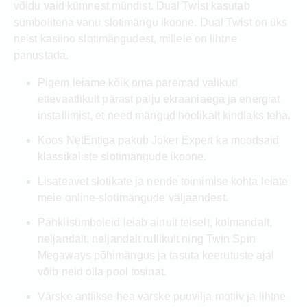
võidu vaid kümnest mündist. Dual Twist kasutab
sümbolitena vanu slotimängu ikoone. Dual Twist on üks
neist kasiino slotimängudest, millele on lihtne
panustada.
Pigem leiame kõik oma paremad valikud
ettevaatlikult pärast palju ekraaniaega ja energiat
installimist, et need mängud hoolikalt kindlaks teha.
Koos NetEntiga pakub Joker Expert ka moodsaid
klassikaliste slotimängude ikoone.
Lisateavet slotikate ja nende toimimise kohta leiate
meie online-slotimängude väljaandest.
Pähklisümboleid leiab ainult teiselt, kolmandalt,
neljandalt, neljandalt rullikult ning Twin Spin
Megaways põhimängus ja tasuta keerutuste ajal
võib neid olla pool tosinat.
Värske antiikse hea värske puuvilja motiiv ja lihtne