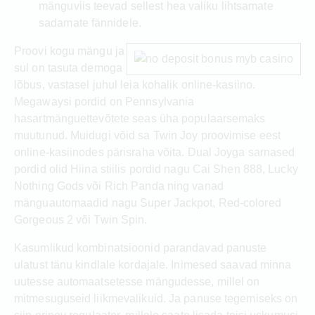
mänguviis teevad sellest hea valiku lihtsamate
sadamate fännidele.
Proovi kogu mängu ja
sul on tasuta demoga
lõbus, vastasel juhul leia kohalik online-kasiino.
Megawaysi pordid on Pennsylvania
hasartmänguettevõtete seas üha populaarsemaks
muutunud. Muidugi võid sa Twin Joy proovimise eest
online-kasiinodes pärisraha võita. Dual Joyga sarnased
pordid olid Hiina stiilis pordid nagu Cai Shen 888, Lucky
Nothing Gods või Rich Panda ning vanad
mänguautomaadid nagu Super Jackpot, Red-colored
Gorgeous 2 või Twin Spin.
Kasumlikud kombinatsioonid parandavad panuste
ulatust tänu kindlale kordajale. Inimesed saavad minna
uutesse automaatsetesse mängudesse, millel on
mitmesuguseid liikmevalikuid. Ja panuse tegemiseks on