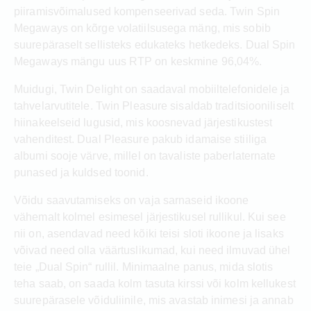
piiramisvõimalused kompenseerivad seda. Twin Spin
Megaways on kõrge volatiilsusega mäng, mis sobib
suurepäraselt sellisteks edukateks hetkedeks. Dual Spin
Megaways mängu uus RTP on keskmine 96,04%.
Muidugi, Twin Delight on saadaval mobiiltelefonidele ja
tahvelarvutitele. Twin Pleasure sisaldab traditsiooniliselt
hiinakeelseid lugusid, mis koosnevad järjestikustest
vahenditest. Dual Pleasure pakub idamaise stiiliga
albumi sooje värve, millel on tavaliste paberlaternate
punased ja kuldsed toonid.
Võidu saavutamiseks on vaja sarnaseid ikoone
vähemalt kolmel esimesel järjestikusel rullikul. Kui see
nii on, asendavad need kõiki teisi sloti ikoone ja lisaks
võivad need olla väärtuslikumad, kui need ilmuvad ühel
teie „Dual Spin“ rullil. Minimaalne panus, mida slotis
teha saab, on saada kolm tasuta kirssi või kolm kellukest
suurepärasele võiduliinile, mis avastab inimesi ja annab