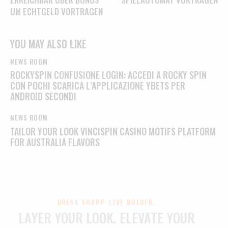
UM ECHTGELD VORTRAGEN
YOU MAY ALSO LIKE
NEWS ROOM
ROCKYSPIN CONFUSIONE LOGIN: ACCEDI A ROCKY SPIN
CON POCHI SCARICA L’APPLICAZIONE YBETS PER
ANDROID SECONDI
NEWS ROOM
TAILOR YOUR LOOK VINCISPIN CASINO MOTIFS PLATFORM
FOR AUSTRALIA FLAVORS
DRESS SHARP. LIVE BOLDER.
LAYER YOUR LOOK.
ELEVATE YOUR