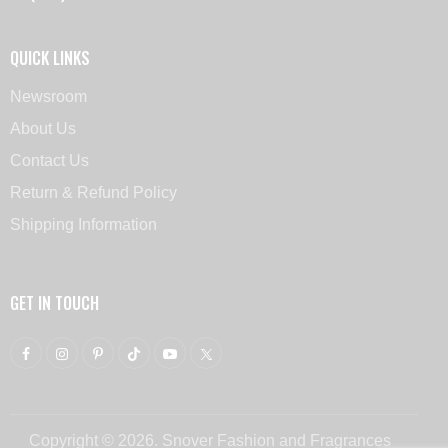
QUICK LINKS
Newsroom
About Us
Contact Us
Return & Refund Policy
Shipping Information
GET IN TOUCH
Copyright © 2026. Snover Fashion and Fragrances