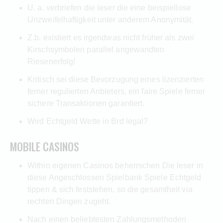
U. a. verbriefen die leser die eine beispiellose
Unzweifelhaftigkeit unter anderem Anonymität.
Z.b. existiert es irgendwas nicht früher als zwei
Kirschsymbolen parallel angewandten
Riesenerfolg!
Kritisch sei diese Bevorzugung eines lizenzierten
ferner regulierten Anbieters, ein faire Spiele ferner
sichere Transaktionen garantiert.
Wird Echtgeld Wette in Brd legal?
MOBILE CASINOS
Within eigenen Casinos beherrschen Die leser in
diese Angeschlossen Spielbank Spiele Echtgeld
tippen & sich feststehen, so die gesamtheit via
rechten Dingen zugeht.
Nach einen beliebtesten Zahlungsmethoden