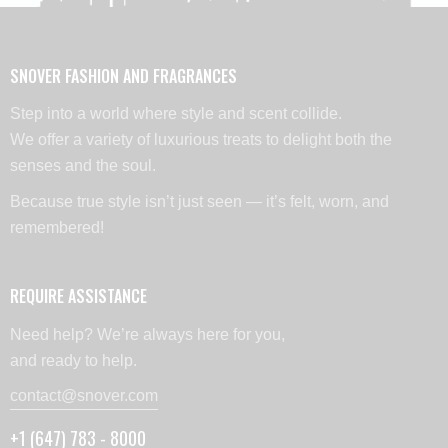
SNOVER FASHION AND FRAGRANCES
Step into a world where style and scent collide.
We offer a variety of luxurious treats to delight both the
senses and the soul.
Because true style isn’t just seen — it’s felt, worn, and
remembered!
REQUIRE ASSISTANCE
Need help? We’re always here for you,
and ready to help.
contact@snover.com
+1 (647) 783 - 8000