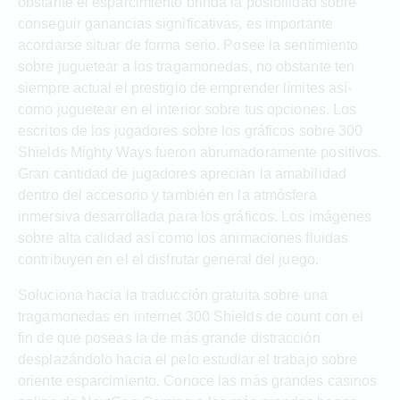
obstante el esparcimiento brinda la posibilidad sobre
conseguir ganancias significativas, es importante
acordarse situar de forma serio. Posee la sentimiento
sobre juguetear a los tragamonedas, no obstante ten
siempre actual el prestigio de emprender límites así­
como juguetear en el interior sobre tus opciones. Los
escritos de los jugadores sobre los gráficos sobre 300
Shields Mighty Ways fueron abrumadoramente positivos.
Gran cantidad de jugadores aprecian la amabilidad
dentro del accesorio y también en la atmósfera
inmersiva desarrollada para los gráficos. Los imágenes
sobre alta calidad así­ como los animaciones fluidas
contribuyen en el el disfrutar general del juego.
Soluciona hacia la traducción gratuita sobre una
tragamonedas en internet 300 Shields de count con el
fin de que poseas la de más grande distracción
desplazándolo hacia el pelo estudiar el trabajo sobre
oriente esparcimiento. Conoce las más grandes casinos