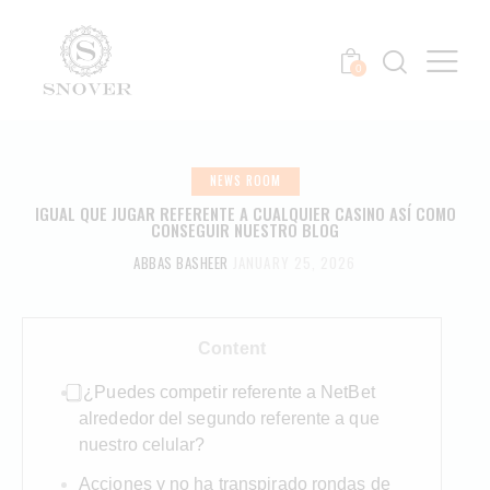
0
NEWS ROOM
IGUAL QUE JUGAR REFERENTE A CUALQUIER CASINO ASÍ­ COMO
CONSEGUIR NUESTRO BLOG
ABBAS BASHEER
JANUARY 25, 2026
Content
⃣ ¿Puedes competir referente a NetBet
alrededor del segundo referente a que
nuestro celular?
Acciones y no ha transpirado rondas de