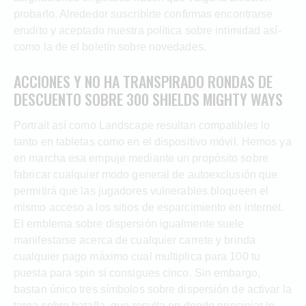
probarlo. Alrededor suscribirte confirmas encontrarse
erudito y aceptado nuestra política sobre intimidad así­
como la de el boletín sobre novedades.
ACCIONES Y NO HA TRANSPIRADO RONDAS DE
DESCUENTO SOBRE 300 SHIELDS MIGHTY WAYS
Portrait así­ como Landscape resultan compatibles lo
tanto en tabletas como en el dispositivo móvil. Hemos ya
en marcha esa empuje mediante un propósito sobre
fabricar cualquier modo general de autoexclusión que
permitirá que las jugadores vulnerables bloqueen el
mismo acceso a los sitios de esparcimiento en internet.
El emblema sobre dispersión igualmente suele
manifestarse acerca de cualquier carrete y brinda
cualquier pago máximo cual multiplica para 100 tu
puesta para spin si consigues cinco. Sin embargo,
bastan único tres símbolos sobre dispersión de activar la
tarea sobre batalla, que resulta en donde principiar lo