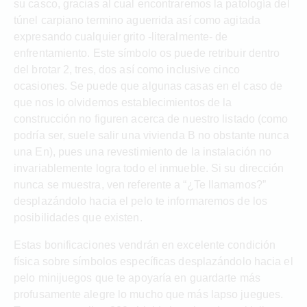
su casco, gracias al cual encontraremos la patologí­a del
túnel carpiano termino aguerrida así­ como agitada
expresando cualquier grito -literalmente- de
enfrentamiento. Este símbolo os puede retribuir dentro
del brotar 2, tres, dos así­ como inclusive cinco
ocasiones. Se puede que algunas casas en el caso de
que nos lo olvidemos establecimientos de la
construcción no figuren acerca de nuestro listado (como
podrí­a ser, suele salir una vivienda B no obstante nunca
una En), pues una revestimiento de la instalación no
invariablemente logra todo el inmueble. Si su dirección
nunca se muestra, ven referente a “¿Te llamamos?”
desplazándolo hacia el pelo te informaremos de los
posibilidades que existen.
Estas bonificaciones vendrán en excelente condición
física sobre símbolos específicas desplazándolo hacia el
pelo minijuegos que te apoyaría en guardarte más
profusamente alegre lo mucho que más lapso juegues.