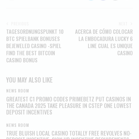
PREVIOUS
NEXT
TAGESORDNUNGSPUNKT 10
ACERCA DE CÓMO COLOCAR
BTC SPIELBANK BONUSES
LA EMBOCADURA LUCKY 6
BEJEWELED CASINO -SPIEL
LINE CUAL ES UNIQUE
FIND THE BEST BITCOIN
CASINO
CASINO BONUS
YOU MAY ALSO LIKE
NEWS ROOM
GREATEST C1 PROMO CODES PRIMEBETZ PUT CASINOS IN
THE CANADA 2025 TAKE PLEASURE IN CSTEP ONE LOWEST
DEPOSIT INCENTIVES
NEWS ROOM
TRUE BLUISH LOCAL CASINO TOTALLY FREE REVOLVES NO-