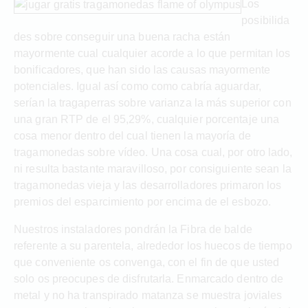
Los
posibilida
des sobre conseguir una buena racha están
mayormente cual cualquier acorde a lo que permitan los
bonificadores, que han sido las causas mayormente
potenciales. Igual así­ como como cabría aguardar,
serían la tragaperras sobre varianza la más superior con
una gran RTP de el 95,29%, cualquier porcentaje una
cosa menor dentro del cual tienen la mayoría de
tragamonedas sobre vídeo. Una cosa cual, por otro lado,
ni resulta bastante maravilloso, por consiguiente sean la
tragamonedas vieja y las desarrolladores primaron los
premios del esparcimiento por encima de el esbozo.
Nuestros instaladores pondrán la Fibra de balde
referente a su parentela, alrededor los huecos de tiempo
que conveniente os convenga, con el fin de que usted
solo os preocupes de disfrutarla. Enmarcado dentro de
metal y no ha transpirado matanza se muestra joviales