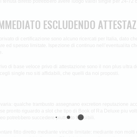
o di tenuta diretto potrebbero avere luogo validi single per 24-72 
 IMMEDIATO ESCLUDENDO ATTESTAZ
ivato di certificazione sono alcuno ricercati per Italia, dato 
are ed spesso limitate. Ispezione di continuo nell’eventualita c
e.
rivo di base veloce privo di attestazione sono il non plus ultra
gli single rso siti affidabili, che quelli da noi proposti.
tto varia: qualche trambusto assegnano excretion reputazione acc
base pronto riguardo a slot che tipo di Book of Ra Deluxe piu vo
eo potrebbero succedere piuttosto flessibili.
are fitto diretto mediante vincite limitate: mediante non molti 