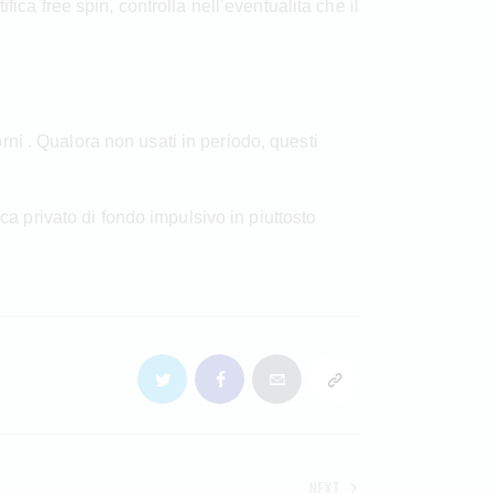
ica free spin, controlla nell’eventualita che il
ni . Qualora non usati in periodo, questi
ca privato di fondo impulsivo in piuttosto
NEXT