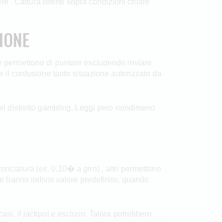
ore . Cattura offerte sopra condizioni chiare
IONE
che permettono di puntare escludendo inviare
he il confusione tanto situazione autorizzato da
 del distretto gambling. Leggi pero nondimeno
onciatura (es. 0,10� a giro) , altri permettono
lte hanno indivis valore predefinito, quando
casi, il jackpot e escluso. Talora potrebbero