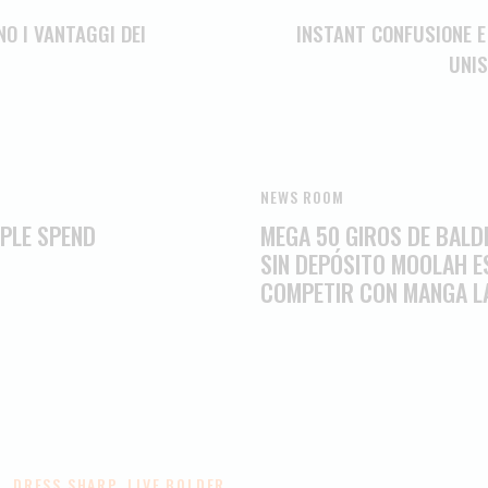
NO I VANTAGGI DEI
INSTANT CONFUSIONE E
UNIS
NEWS ROOM
PLE SPEND
MEGA 50 GIROS DE BALD
SIN DEPÓSITO MOOLAH 
COMPETIR CON MANGA L
DRESS SHARP. LIVE BOLDER.