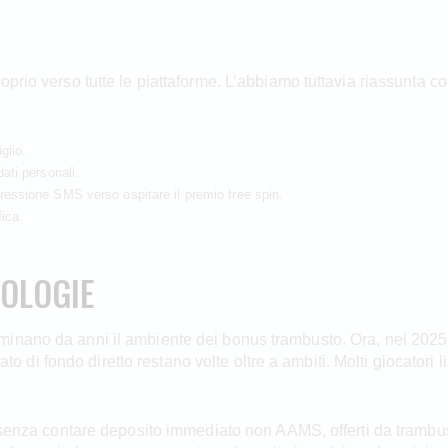
oprio verso tutte le piattaforme. L’abbiamo tuttavia riassunta 
glio.
ati personali.
ressione SMS verso ospitare il premio free spin.
fica.
POLOGIE
minano da anni il ambiente dei bonus trambusto. Ora, nel 202
ivato di fondo diretto restano volte oltre a ambiti. Molti giocator
n senza contare deposito immediato non AAMS, offerti da trambus