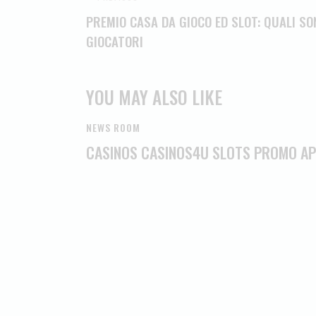
PREMIO CASA DA GIOCO ED SLOT: QUALI SO
GIOCATORI
YOU MAY ALSO LIKE
NEWS ROOM
CASINOS CASINOS4U SLOTS PROMO AP