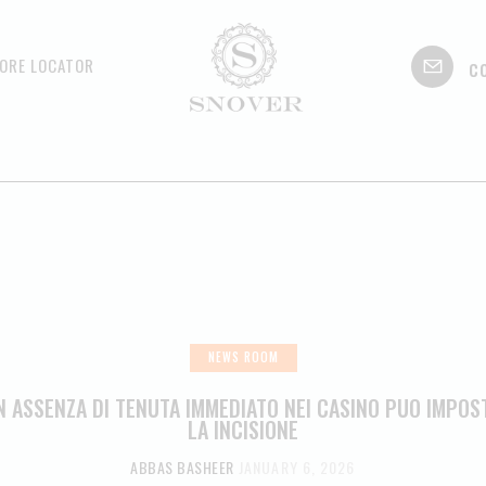
c
ORE LOCATOR
NEWS ROOM
 IN ASSENZA DI TENUTA IMMEDIATO NEI CASINO PUO IMP
LA INCISIONE
ABBAS BASHEER
JANUARY 6, 2026