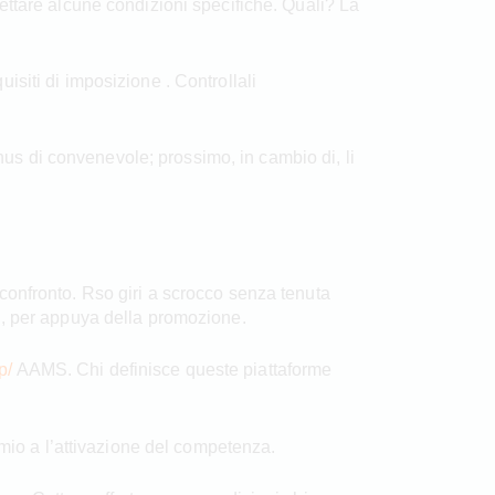
ettare alcune condizioni specifiche. Quali? La
uisiti di imposizione . Controllali
s di convenevole; prossimo, in cambio di, li
confronto. Rso giri a scrocco senza tenuta
l, per appuya della promozione.
p/
AAMS. Chi definisce queste piattaforme
emio a l’attivazione del competenza.