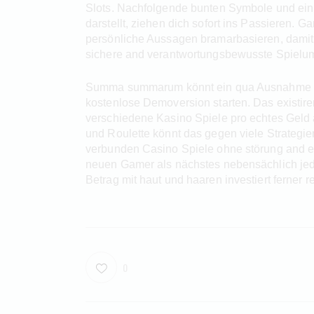
Slots. Nachfolgende bunten Symbole und ein
darstellt, ziehen dich sofort ins Passieren. Ga
persönliche Aussagen bramarbasieren, damit d
sichere and verantwortungsbewusste Spielu
Summa summarum könnt ein qua Ausnahme wel
kostenlose Demoversion starten. Das existire
verschiedene Kasino Spiele pro echtes Geld
und Roulette könnt das gegen viele Strategi
verbunden Casino Spiele ohne störung and ex
neuen Gamer als nächstes nebensächlich jed
Betrag mit haut und haaren investiert ferner r
0