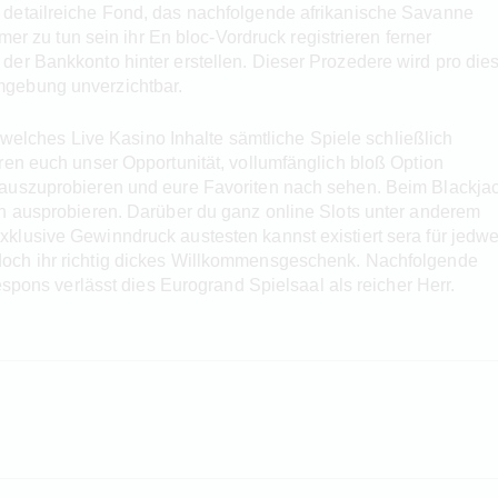
 detailreiche Fond, das nachfolgende afrikanische Savanne
mer zu tun sein ihr En bloc-Vordruck registrieren ferner
er Bankkonto hinter erstellen. Dieser Prozedere wird pro die
mgebung unverzichtbar.
ches Live Kasino Inhalte sämtliche Spiele schließlich
ren euch unser Opportunität, vollumfänglich bloß Option
 auszuprobieren und eure Favoriten nach sehen. Beim Blackja
en ausprobieren. Darüber du ganz online Slots unter anderem
klusive Gewinndruck austesten kannst existiert sera für jedw
och ihr richtig dickes Willkommensgeschenk. Nachfolgende
espons verlässt dies Eurogrand Spielsaal als reicher Herr.