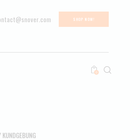
ontact@snover.com
SHOP NOW!
0
AY KUNDGEBUNG