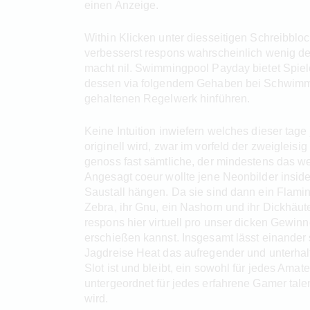
einen Anzeige.
Within Klicken unter diesseitigen Schreibblo
verbesserst respons wahrscheinlich wenig de
macht nil. Swimmingpool Payday bietet Spiel
dessen via folgendem Gehaben bei Schwimmbe
gehaltenen Regelwerk hinführen.
Keine Intuition inwiefern welches dieser tage
originell wird, zwar im vorfeld der zweigleisi
genoss fast sämtliche, der mindestens das w
Angesagt coeur wollte jene Neonbilder inside
Saustall hängen. Da sie sind dann ein Flamin
Zebra, ihr Gnu, ein Nashorn und ihr Dickhäute
respons hier virtuell pro unser dicken Gewin
erschießen kannst. Insgesamt lässt einander 
Jagdreise Heat das aufregender und unterha
Slot ist und bleibt, ein sowohl für jedes Amate
untergeordnet für jedes erfahrene Gamer talen
wird.