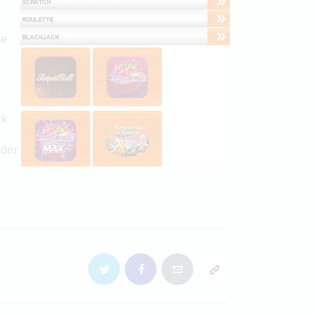
se
ck
eder