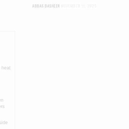
ABBAS BASHEER
NOVEMBER 11, 2025
 heat
en
ers
side