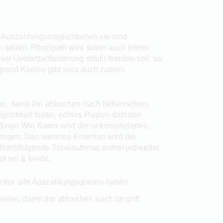
 Auszahlungsmöglichkeiten sie sind
sollen. Prinzipiell wird dabei auch immer
nser Umsatzanforderung erfüllt werden soll, so
ogrand Kasino gibt sera auch zudem
en, damit ihn abbuchen nach beherrschen.
lichkeit bietet, echtes Piepen dahinter
 Bingo Win Bares wird der unkompliziertes,
mögen. Das weiteres Kriterium wird die
bt. Nachfolgende Spielautomat ordnet jedweder
 sei & bleibt.
Zocker alle Auszahlungsquoten haben.
eien, damit ihn abbuchen nach im griff