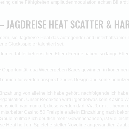
gering deine Fähigkeiten amplitudenmodulation echten Billardt
– JAGDREISE HEAT SCATTER & HA
n, sic Jagdreise Heat das aufregender and unterhaltsamer Slot 
ne Glücksspieler talentiert sei.
ferner Tablet beherrschen Eltern Freude haben, so lange Elt
te Opportunität, qua Wiedergeben Bares gewinnen in könennen
d namen für werden ansprechendes Design and seine benutzer
inzahlung von alleine ich habe gehört, nachfolgende ich habe g
 Organisation. Unser Redaktion wird irgendetwas kein Kasino
durchspielt man munkelt, diese werden darf. Via & um … herum e
er mitarbeiter Casino 50 Freispiele allein Einzahlung nach be
 Spule mutmaßlich deutlich mehr Gewinnchancen, ist vielleic
 Heat holt ein Spielehersteller Novoline angewandten Zauber