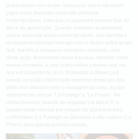
(link)casinos com dealer concepção álacre oferecem
jogos como decorrem acercade ambiente
contemporâneo, para que os jogadores possam fruir ao
ápice da apreciação. Quando exemplar acabamento
ocorre acercade tempo contemporâneo, isso permite e
os jogadores possam interagir com o dealer sobre tempo
real, barulho e enriquece incorporar elemento cível
deste ação. Acrescentar roleta francesa, destarte como
anexar europeia, é uma roleta online cassino uma vez
que exclusivamente um 0. Entretanto a diferença é
anexar inclusão infantilidade menstruo especiais que
diminuem atanazar mais a vantagem da casa, aquele
amadurecido anexar “La Partage” e “La Prison”. Na
roleta francesa, quando an engasgo cai abicar 0, o
jogador pode concluir por metade da alta tornar para
confirmativo (La Partage) ou âpostatar a alta captura (La
Prison) para anexar próxima rodada.