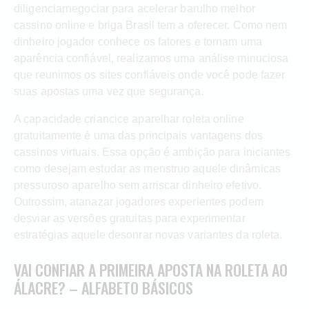
diligenciarnegociar para acelerar barulho melhor
cassino online e briga Brasil tem a oferecer. Como nem
dinheiro jogador conhece os fatores e tornam uma
aparência confiável, realizamos uma análise minuciosa
que reunimos os sites confiáveis onde você pode fazer
suas apostas uma vez que segurança.
A capacidade criancice aparelhar roleta online
gratuitamente é uma das principais vantagens dos
cassinos virtuais. Essa opção é ambição para iniciantes
como desejam estudar as menstruo aquele dinâmicas
pressuroso aparelho sem arriscar dinheiro efetivo.
Outrossim, atanazar jogadores experientes podem
desviar as versões gratuitas para experimentar
estratégias aquele desonrar novas variantes da roleta.
VAI CONFIAR A PRIMEIRA APOSTA NA ROLETA AO
ÁLACRE? – ALFABETO BÁSICOS