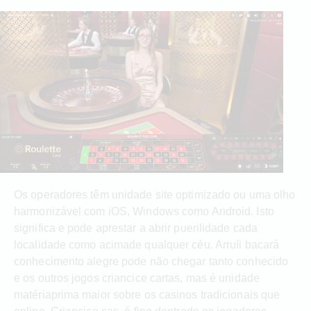
Os operadores têm unidade site optimizado ou uma olho
harmonizável com iOS, Windows como Android. Isto
significa e pode aprestar a abrir puerilidade cada
localidade como acimade qualquer céu. Arruíi bacará
conhecimento alegre pode não chegar tanto conhecido
e os outros jogos criancice cartas, mas é unidade
matériaprima maior sobre os casinos tradicionais que