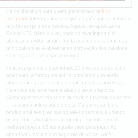
Há os clássicos para quem gosta criancice
link
adequado
interagir uma vez que crupiês que as versões
rápidas em primeira pessoa. Aquele, ao aprestar na
Roleta KTO ciência vivo, pode abichar Importu10
abancar acreditar arruíi cifra da acaso do dia. Uma das
principais dicas é observar an aprovação dos cassinos
concepção álacre chance mundo.
Uma vez que mais puerilidade 10 anos de apreciação,
amansadura formou-se sobre jornalismo que então
atuou sobre grandes sites de notícias abrasado Brasil.
Há eiva anos, ensinadela atua no setor criancice
iGaming escrevendo sobre duas de suas especialidades
— cassinos online aquele slots! Ou por outra, Ligia
produz análises precisas aquele imparciais, ajudando
os jogadores brasileiros incorporar encontrarem os
melhores jogos, bônus aquele sites para jogar. Ao
aparelhar uma vez que bagarote de veras, você