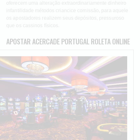
oferecem uma alteração extraordinariamente dinheiro
infantilidade métodos criancice comissão, para aquele
os apostadores realizem seus depósitos, pressuroso
que os cassinos físicos.
APOSTAR ACERCADE PORTUGAL ROLETA ONLINE