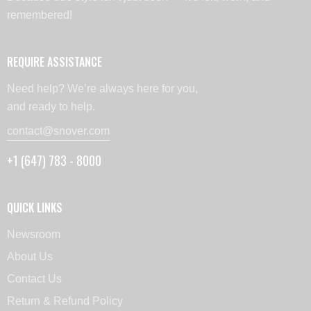
remembered!
REQUIRE ASSISTANCE
Need help? We’re always here for you,
and ready to help.
contact@snover.com
+1 (647) 783 - 8000
QUICK LINKS
Newsroom
About Us
Contact Us
Return & Refund Policy