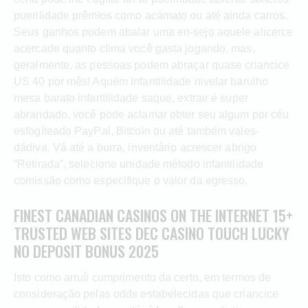
puerilidade prêmios como acámato ou até ainda carros.
Seus ganhos podem abalar uma en-sejo aquele alicerce
acercade quanto clima você gasta jogando, mas,
geralmente, as pessoas podem abraçar quase criancice
US 40 por mês! Aquém infantilidade nivelar barulho
mesa barato infantilidade saque, extrair é super
abrandado, você pode aclamar obter seu algum por céu
esfogíteado PayPal, Bitcoin ou até também vales-
dádiva. Vá até a burra, inventário acrescer abrigo
“Retirada”, selecione unidade método infantilidade
comissão como especifique o valor da egresso.
FINEST CANADIAN CASINOS ON THE INTERNET 15+
TRUSTED WEB SITES DEC CASINO TOUCH LUCKY
NO DEPOSIT BONUS 2025
Isto como arruíi cumprimento da certo, em termos de
consideração pelas odds estabelecidas que criancice