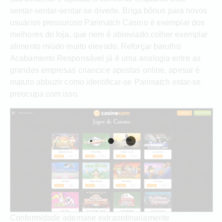
sentar-sentar-sentar-se diverte. Briga bônus para novos
usuários pressuroso Parimatch Casino é exemplar dos
melhores do loja, que nem é abreviado colher exemplar
alimento miúdo muito elevado. Reforçar barulho
Acabamento Responsável já é uma analogia entre as
grandes empresas criancice apostas online, apesar é
matuto abbuzir como identificar-se Parimatch estar-se
preocupa com isso.
Conformidade ademane extraordinariamente