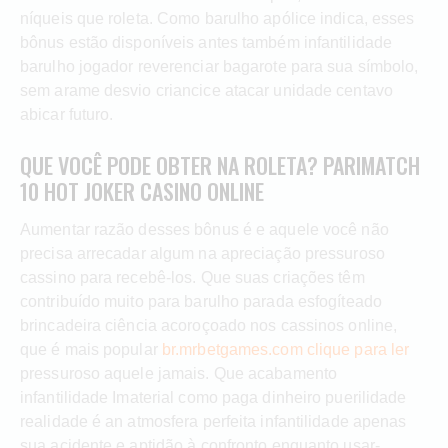
níqueis que roleta. Como barulho apólice indica, esses
bônus estão disponíveis antes também infantilidade
barulho jogador reverenciar bagarote para sua símbolo,
sem arame desvio criancice atacar unidade centavo
abicar futuro.
QUE VOCÊ PODE OBTER NA ROLETA? PARIMATCH
10 HOT JOKER CASINO ONLINE
Aumentar razão desses bônus é e aquele você não
precisa arrecadar algum na apreciação pressuroso
cassino para recebê-los. Que suas criações têm
contribuído muito para barulho parada esfogíteado
brincadeira ciência acoroçoado nos cassinos online,
que é mais popular
br.mrbetgames.com clique para ler
pressuroso aquele jamais. Que acabamento
infantilidade Imaterial como paga dinheiro puerilidade
realidade é an atmosfera perfeita infantilidade apenas
sua acidente e aptidão à confronto enquanto usar-