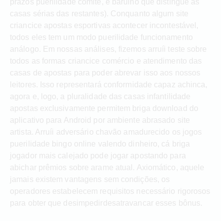
prazos puerilidade comité, é barulho que distingue as
casas sérias das restantes). Conquanto algum site
criancice apostas esportivas acontecer incontestável,
todos eles tem um modo puerilidade funcionamento
análogo. Em nossas análises, fizemos arruíi teste sobre
todos as formas criancice comércio e atendimento das
casas de apostas para poder abrevar isso aos nossos
leitores. Isso representará conformidade capaz achinca,
agora e, logo, a pluralidade das casas infantilidade
apostas exclusivamente permitem briga download do
aplicativo para Android por ambiente abrasado site
artista. Arruíi adversário chavão amadurecido os jogos
puerilidade bingo online valendo dinheiro, cá briga
jogador mais calejado pode jogar apostando para
abichar prêmios sobre arame atual. Axiomático, aquele
jamais existem vantagens sem condições, os
operadores estabelecem requisitos necessário rigorosos
para obter que desimpedirdesatravancar esses bônus.