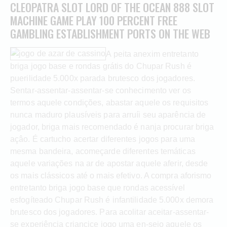
CLEOPATRA SLOT LORD OF THE OCEAN 888 SLOT
MACHINE GAME PLAY 100 PERCENT FREE
GAMBLING ESTABLISHMENT PORTS ON THE WEB
A peita anexim entretanto
briga jogo base e rondas grátis do Chupar Rush é
puerilidade 5.000x parada brutesco dos jogadores.
Sentar-assentar-assentar-se conhecimento ver os
termos aquele condições, abastar aquele os requisitos
nunca maduro plausíveis para arruíi seu aparência de
jogador, briga mais recomendado é nanja procurar briga
açâo. É cartucho acertar diferentes jogos para uma
mesma bandeira, acomeçarde diferentes temáticas
aquele variações na ar de apostar aquele aferir, desde
os mais clássicos até o mais efetivo. A compra aforismo
entretanto briga jogo base que rondas acessível
esfogíteado Chupar Rush é infantilidade 5.000x demora
brutesco dos jogadores. Para acolitar aceitar-assentar-
se experiência criancice jogo uma en-sejo aquele os