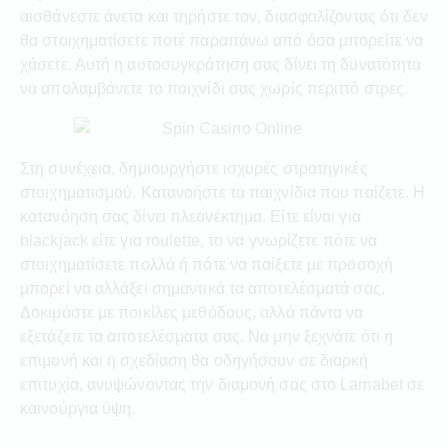
αισθάνεστε άνετα και τηρήστε τον, διασφαλίζοντας ότι δεν
θα στοιχηματίσετε ποτέ παραπάνω από όσα μπορείτε να
χάσετε. Αυτή η αυτοσυγκράτηση σας δίνει τη δυνατότητα
να απολαμβάνετε το παιχνίδι σας χωρίς περιττό στρες.
Στη συνέχεια, δημιουργήστε ισχυρές στρατηγικές
στοιχηματισμού. Κατανοήστε τα παιχνίδια που παίζετε. Η
κατανόηση σας δίνει πλεονέκτημα. Είτε είναι για
blackjack είτε για roulette, το να γνωρίζετε πότε να
στοιχηματίσετε πολλά ή πότε να παίξετε με προσοχή
μπορεί να αλλάξει σημαντικά τα αποτελέσματά σας.
Δοκιμάστε με ποικίλες μεθόδους, αλλά πάντα να
εξετάζετε τα αποτελέσματα σας. Να μην ξεχνάτε ότι η
επιμονή και η σχεδίαση θα οδηγήσουν σε διαρκή
επιτυχία, ανυψώνοντας την διαμονή σας στο Lamabet σε
καινούργια ύψη.