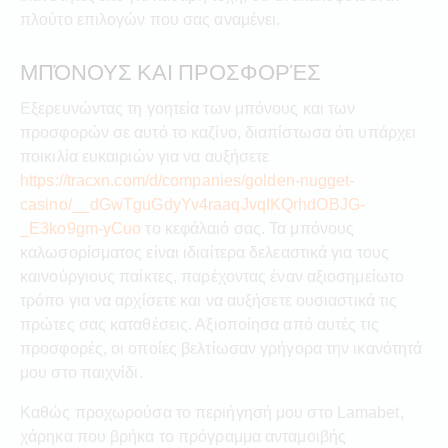
πλούτο επιλογών που σας αναμένει.
ΜΠΌΝΟΥΣ ΚΑΙ ΠΡΟΣΦΟΡΈΣ
Εξερευνώντας τη γοητεία των μπόνους και των
προσφορών σε αυτό το καζίνο, διαπίστωσα ότι υπάρχει
ποικιλία ευκαιριών για να αυξήσετε
https://tracxn.com/d/companies/golden-nugget-
casino/__dGwTguGdyYv4raaqJvqIKQrhdOBJG-
_E3ko9gm-yCuo
το κεφάλαιό σας. Τα μπόνους
καλωσορίσματος είναι ιδιαίτερα δελεαστικά για τους
καινούργιους παίκτες, παρέχοντας έναν αξιοσημείωτο
τρόπο για να αρχίσετε και να αυξήσετε ουσιαστικά τις
πρώτες σας καταθέσεις. Αξιοποίησα από αυτές τις
προσφορές, οι οποίες βελτίωσαν γρήγορα την ικανότητά
μου στο παιχνίδι.
Καθώς προχωρούσα το περιήγησή μου στο Lamabet,
χάρηκα που βρήκα το πρόγραμμα ανταμοιβής