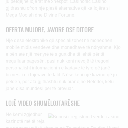
ju pëlqejnë lojërat me xhekpot, Casinonic Casino
gjithashtu ofron një pjesë alternative që ka lojëra si
Mega Moolah dhe Divine Fortune.
OFERTA MUJORE, JAVORE OSE DITORE
Një qese elektronike që specializohet në monedhën
mobile midis vendeve dhe monedhave të ndryshme. Kjo
e bën atë një mënyrë të sigurt dhe të lehtë për të
rregulluar pagesën, pasi nuk keni nevojë të tregoni
personalisht informacionin e kartave të tyre që janë
biznesi i ri i lojërave të fatit. Nëse keni një kazino që ju
pëlqen, por ata gjithashtu nuk pranojnë Neteller, këtu
janë disa mundësi për të provuar.
LOJË VIDEO SHUMËLOJTARËSHE
Ne kemi zgjedhur
kazinotë më të reja