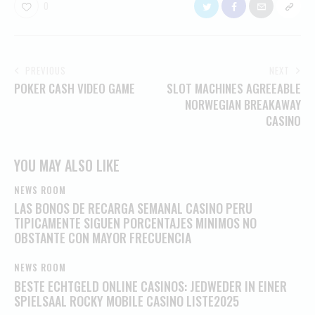
0
PREVIOUS
NEXT
POKER CASH VIDEO GAME
SLOT MACHINES AGREEABLE
NORWEGIAN BREAKAWAY
CASINO
YOU MAY ALSO LIKE
NEWS ROOM
LAS BONOS DE RECARGA SEMANAL CASINO PERU
TIPICAMENTE SIGUEN PORCENTAJES MINIMOS NO
OBSTANTE CON MAYOR FRECUENCIA
NEWS ROOM
BESTE ECHTGELD ONLINE CASINOS: JEDWEDER IN EINER
SPIELSAAL ROCKY MOBILE CASINO LISTE2025