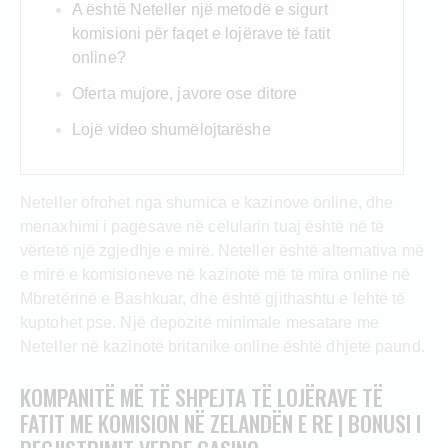
A është Neteller një metodë e sigurt
komisioni për faqet e lojërave të fatit
online?
Oferta mujore, javore ose ditore
Lojë video shumëlojtarëshe
Neteller ofrohet nga shumica e kazinove online, dhe
menaxhimi i pagesave në celularin tuaj është në të
vërtetë një zgjedhje e mirë. Neteller është alternativa më
e mirë e komisioneve në kazinotë më të mira online në
Mbretërinë e Bashkuar, dhe është gjithashtu e lehtë të
kuptohet pse.
Një depozitë minimale mesatare me
Neteller në kazinotë britanike online është dhjetë paund.
KOMPANITË MË TË SHPEJTA TË LOJËRAVE TË
FATIT ME KOMISION NË ZELANDËN E RE | BONUSI I