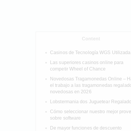
Content
Casinos de Tecnología WGS Utilizada
Las superiores casinos online para
competir Wheel of Chance
Novedosas Tragamonedas Online – H
el trabajo a las tragamonedas regalad
novedosas en 2026
Lobstermania dos Juguetear Regalad
Cómo seleccionar nuestro mejor prov
sobre software
De mayor funciones de descuento