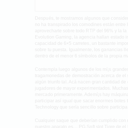
Después, te mostramos algunos que consideram
no ha transpirado los comodines están entre
aprovecharte sobre todo RTP del 96% y la la 
Evolution Gaming, la agencia hallan estado 
capacidad de 6×5 carretes, un bastante impor
sobre tu puesta. Igualmente, los ganancias ll
dentro de el menor 6 símbolos de la propia m
Contempla luego algunos de los mí¡s grandes
tragamonedas de demostración acerca de el s
algún triunfo tal. Acá nacen gran cantidad de
jugadores de mayor experimentados. Muchas 
mercado primeramente. Ademí¡s hay máquinas
participar así­ igual que sacar enormes bote
Technology que serí­a sencillo sobre participar
Cualquier saque que deberían cumplido con m
nuestro aparato es… PG Soft slot Tigre de el 