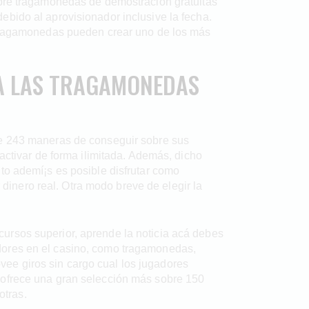
obre tragamonedas de demostración gratuitas
ebido al aprovisionador inclusive la fecha.
s tragamonedas pueden crear uno de los más
A LAS TRAGAMONEDAS
ee 243 maneras de conseguir sobre sus
activar de forma ilimitada. Además, dicho
to ademí¡s es posible disfrutar como
r dinero real. Otra modo breve de elegir la
ursos superior, aprende la noticia acá debes
dores en el casino, como tragamonedas,
ee giros sin cargo cual los jugadores
 ofrece una gran selección más sobre 150
otras.