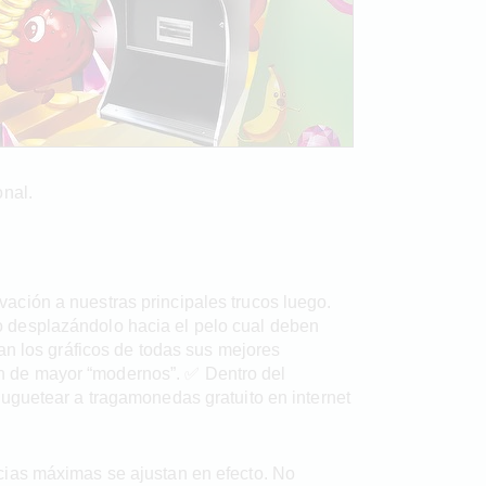
onal.
ación a nuestras principales trucos luego.
o desplazándolo hacia el pelo cual deben
an los gráficos de todas sus mejores
n de mayor “modernos”. ✅ Dentro del
Juguetear a tragamonedas gratuito en internet
cias máximas se ajustan en efecto. No