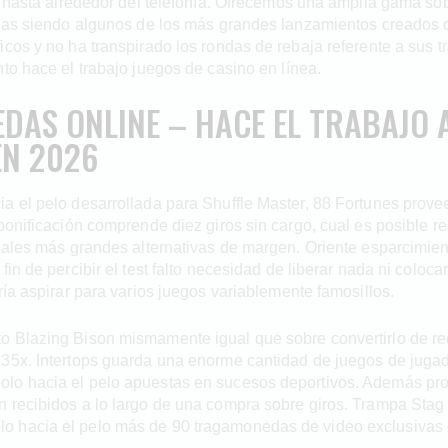
 o hasta alrededor del telefonía. Ofrecemos una amplia gama s
r as siendo algunos de los más grandes lanzamientos creados d
icos y no ha transpirado los rondas de rebaja referente a su
to hace el trabajo juegos de casino en línea.
AS ONLINE – HACE EL TRABAJO 
EN 2026
ia el pelo desarrollada para Shuffle Master, 88 Fortunes prov
bonificación comprende diez giros sin cargo, cual es posible re
viales más grandes alternativas de margen. Oriente esparcimien
in de percibir el test falto necesidad de liberar nada ni coloca
í­a aspirar para varios juegos variablemente famosillos.
 Blazing Bison mismamente­ igual que sobre convertirlo de rec
 35x. Intertops guarda una enorme cantidad de juegos de juga
lo hacia el pelo apuestas en sucesos deportivos. Además prov
n recibidos a lo largo de una compra sobre giros. Trampa Stag
o hacia el pelo más de 90 tragamonedas de video exclusivas 