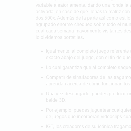
variable aleatoriamente, dando una rondalla 
activada, en caso de que llenas la matriz con t
dos,500x. Además de la parte así­ como estil
agrupado enorme chequeo sobre todo el mund
cual cada semana mayormente visitantes des
lo olvidemos portátiles.
Igualmente, al completo juego referente 
exacto abajo del juego, con el fin de que
Lo cual garantiza que al completo saque
Competir de simuladores de las tragamone
aprendan acerca de cómo funcionan los j
Una vez descargado, puedes producir un 
balde 3D.
Por ejemplo, puedes juguetear cualquier
de juegos que incorporan videoclips cua
IGT, los creadores de su icónica tragamo