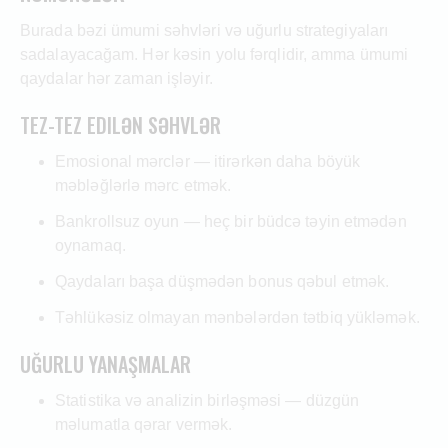
Burada bəzi ümumi səhvləri və uğurlu strategiyaları
sadalayacağam. Hər kəsin yolu fərqlidir, amma ümumi
qaydalar hər zaman işləyir.
TEZ-TEZ EDILƏN SƏHVLƏR
Emosional mərclər — itirərkən daha böyük
məbləğlərlə mərc etmək.
Bankrollsuz oyun — heç bir büdcə təyin etmədən
oynamaq.
Qaydaları başa düşmədən bonus qəbul etmək.
Təhlükəsiz olmayan mənbələrdən tətbiq yükləmək.
UĞURLU YANAŞMALAR
Statistika və analizin birləşməsi — düzgün
məlumatla qərar vermək.