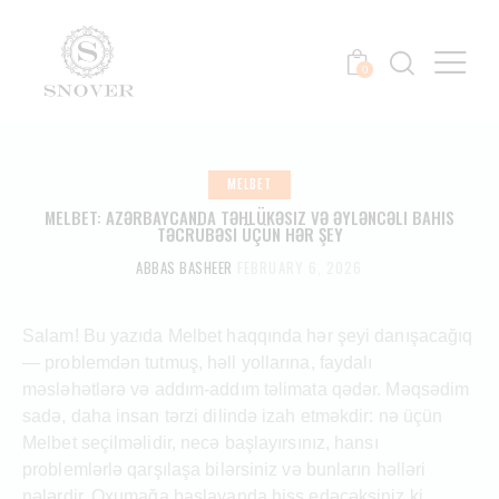
0
MELBET
MELBET: AZƏRBAYCANDA TƏHLÜKƏSIZ VƏ ƏYLƏNCƏLI BAHIS
TƏCRÜBƏSI ÜÇÜN HƏR ŞEY
ABBAS BASHEER
FEBRUARY 6, 2026
Salam! Bu yazıda Melbet haqqında hər şeyi danışacağıq
— problemdən tutmuş, həll yollarına, faydalı
məsləhətlərə və addım-addım təlimata qədər. Məqsədim
sadə, daha insan tərzi dilində izah etməkdir: nə üçün
Melbet seçilməlidir, necə başlayırsınız, hansı
problemlərlə qarşılaşa bilərsiniz və bunların həlləri
nələrdir. Oxumağa başlayanda hiss edəcəksiniz ki,