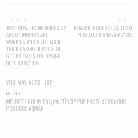
PREVIOUS
NEXT
JUST HOW TRUMP MAKES UP
REMARK, BONUSES SLOTS N
ABOUT INFANTS ARE
PLAY LOGIN AND ANALYSIS
WORKING AND A LOT MORE
TRICK CASINO DEPOSIT 10
GET 80 FACTS FOLLOWING
DELL DONATION
YOU MAY ALSO LIKE
MELBET
MELBET’E KOLAY ERIŞIM: TÜRKIYE’DE ENGEL SORUNUNU
PRATIKÇE AŞMAK