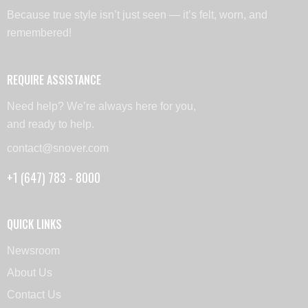
Because true style isn’t just seen — it’s felt, worn, and
remembered!
REQUIRE ASSISTANCE
Need help? We’re always here for you,
and ready to help.
contact@snover.com
+1 (647) 783 - 8000
QUICK LINKS
Newsroom
About Us
Contact Us