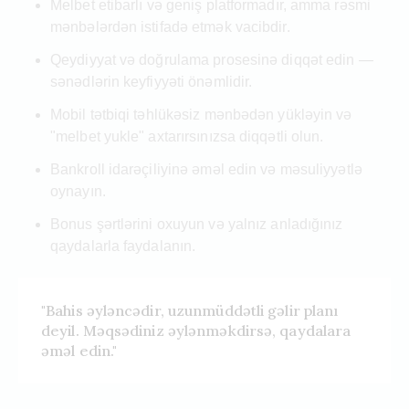
Melbet etibarlı və geniş platformadır, amma rəsmi
mənbələrdən istifadə etmək vacibdir.
Qeydiyyat və doğrulama prosesinə diqqət edin —
sənədlərin keyfiyyəti önəmlidir.
Mobil tətbiqi təhlükəsiz mənbədən yükləyin və
"melbet yukle" axtarırsınızsa diqqətli olun.
Bankroll idarəçiliyinə əməl edin və məsuliyyətlə
oynayın.
Bonus şərtlərini oxuyun və yalnız anladığınız
qaydalarla faydalanın.
"Bahis əyləncədir, uzunmüddətli gəlir planı
deyil. Məqsədiniz əylənməkdirsə, qaydalara
əməl edin."