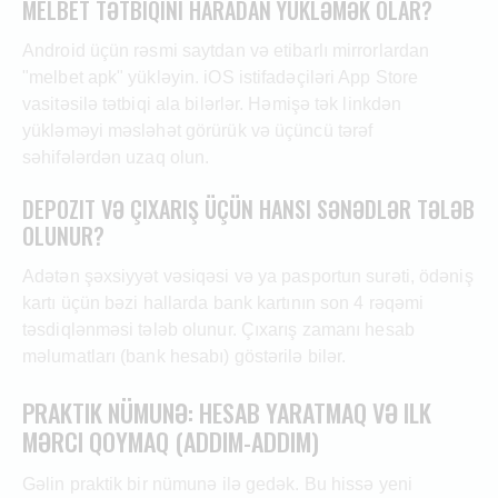
MELBET TƏTBIQINI HARADAN YÜKLƏMƏK OLAR?
Android üçün rəsmi saytdan və etibarlı mirrorlardan
"melbet apk" yükləyin. iOS istifadəçiləri App Store
vasitəsilə tətbiqi ala bilərlər. Həmişə tək linkdən
yükləməyi məsləhət görürük və üçüncü tərəf
səhifələrdən uzaq olun.
DEPOZIT VƏ ÇIXARIŞ ÜÇÜN HANSI SƏNƏDLƏR TƏLƏB
OLUNUR?
Adətən şəxsiyyət vəsiqəsi və ya pasportun surəti, ödəniş
kartı üçün bəzi hallarda bank kartının son 4 rəqəmi
təsdiqlənməsi tələb olunur. Çıxarış zamanı hesab
məlumatları (bank hesabı) göstərilə bilər.
PRAKTIK NÜMUNƏ: HESAB YARATMAQ VƏ ILK
MƏRCI QOYMAQ (ADDIM-ADDIM)
Gəlin praktik bir nümunə ilə gedək. Bu hissə yeni