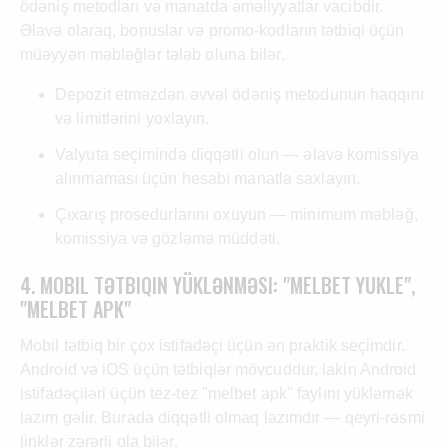
ödəniş metodları və manatda əməliyyatlar vacibdir.
Əlavə olaraq, bonuslar və promo-kodların tətbiqi üçün
müəyyən məbləğlər tələb oluna bilər.
Depozit etməzdən əvvəl ödəniş metodunun haqqını
və limitlərini yoxlayın.
Valyuta seçimində diqqətli olun — əlavə komissiya
alınmaması üçün hesabı manatla saxlayın.
Çıxarış prosedurlarını oxuyun — minimum məbləğ,
komissiya və gözləmə müddəti.
4. MOBIL TƏTBIQIN YÜKLƏNMƏSI: "MELBET YUKLE",
"MELBET APK"
Mobil tətbiq bir çox istifadəçi üçün ən praktik seçimdir.
Android və iOS üçün tətbiqlər mövcuddur, lakin Android
istifadəçiləri üçün tez-tez "melbet apk" faylını yükləmək
lazım gəlir. Burada diqqətli olmaq lazımdır — qeyri-rəsmi
linklər zərərli ola bilər.