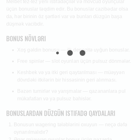
Melbet tez-tez yeni istifadəçilər və mövcud oyunçular
üçün bonuslar təqdim edir. Bu bonuslar cazibədar olsa
da, hər birinin öz şərtləri var və bunları düzgün başa
düşmək vacibdir.
BONUS NÖVLƏRI
Xoş gəldin bonusu — ilk depozitə uyğun bonuslar.
Free spinlər — slot oyunları üçün pulsuz dönmələr.
Keshbek və ya itki geri qaytarılması — müəyyən
dövrdəki itkilərin bir hissəsinin geri alınması.
Bəzən turnirlər və yarışmalar — qazananlara pul
mükafatları və ya pulsuz bahislər.
BONUSLARDAN DÜZGÜN ISTIFADƏ QAYDALARI
Bonusun wagering tələblərini oxuyun — neçə dəfə
oynanılmalıdır?
Əgər müəyyən oyunlar bonus üçün nəzərdə