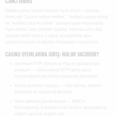
CANLI BAHIS
Melbet yalnız idman mərcləri üçün deyil — burada
həmçinin "casino online melbet", "melbet casino online"
və "melbet cassino online" kateqoriyaları mövcuddur.
Həm slotlar, həm stolüstü oyunlar, həm də canlı diler
oyunları təklif olunur. Casino oyunlarında uğur
qazanmaq üçün aşağıdakı məqamları nəzərə alın.
CASINO OYUNLARINA GIRIŞ: NƏLƏR VACIBDIR?
Oyunların RTP (Return to Player) göstəricisini
yoxlayın — daha yüksək RTP daha yaxşı
uzunmüddətli gözlənilən qaytarma deməkdir.
Bonus şərtlərini oxuyun — free spinlər, depozit
bonusları və wagering tələbləri.
Oyun təminatçılarına diqqət — NetEnt,
Microgaming, Evolution kimi məşhur provayderlər
etibarlı oyunlar təqdim edir.