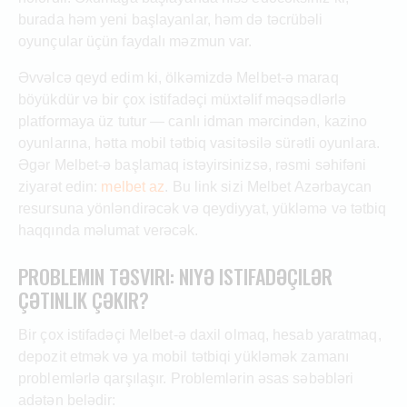
burada həm yeni başlayanlar, həm də təcrübəli
oyunçular üçün faydalı məzmun var.
Əvvəlcə qeyd edim ki, ölkəmizdə Melbet-ə maraq
böyükdür və bir çox istifadəçi müxtəlif məqsədlərlə
platformaya üz tutur — canlı idman mərcindən, kazino
oyunlarına, hətta mobil tətbiq vasitəsilə sürətli oyunlara.
Əgər Melbet-ə başlamaq istəyirsinizsə, rəsmi səhifəni
ziyarət edin:
melbet az
. Bu link sizi Melbet Azərbaycan
resursuna yönləndirəcək və qeydiyyat, yükləmə və tətbiq
haqqında məlumat verəcək.
PROBLEMIN TƏSVIRI: NIYƏ ISTIFADƏÇILƏR
ÇƏTINLIK ÇƏKIR?
Bir çox istifadəçi Melbet-ə daxil olmaq, hesab yaratmaq,
depozit etmək və ya mobil tətbiqi yükləmək zamanı
problemlərlə qarşılaşır. Problemlərin əsas səbəbləri
adətən belədir: