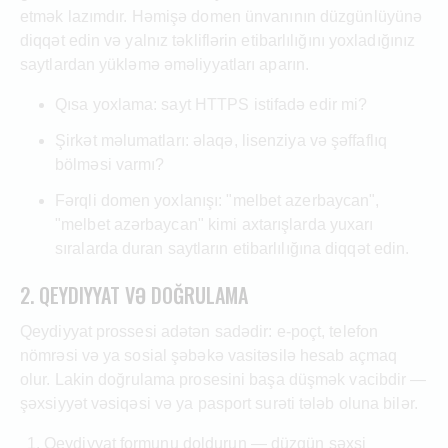
etmək lazımdır. Həmişə domen ünvanının düzgünlüyünə
diqqət edin və yalnız təkliflərin etibarlılığını yoxladığınız
saytlardan yükləmə əməliyyatları aparın.
Qısa yoxlama: sayt HTTPS istifadə edir mi?
Şirkət məlumatları: əlaqə, lisenziya və şəffaflıq
bölməsi varmı?
Fərqli domen yoxlanışı: "melbet azerbaycan",
"melbet azərbaycan" kimi axtarışlarda yuxarı
sıralarda duran saytların etibarlılığına diqqət edin.
2. QEYDIYYAT VƏ DOĞRULAMA
Qeydiyyat prossesi adətən sadədir: e-poçt, telefon
nömrəsi və ya sosial şəbəkə vasitəsilə hesab açmaq
olur. Lakin doğrulama prosesini başa düşmək vacibdir —
şəxsiyyət vəsiqəsi və ya pasport surəti tələb oluna bilər.
Qeydiyyat formunu doldurun — düzgün şəxsi