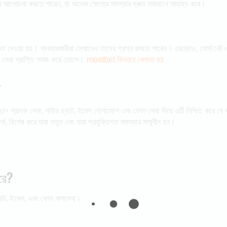
ুখি আলোচনা করতে পারেন, যা অনেক ক্ষেত্রে সমস্যার দ্রুত সমাধানে সাহায্য করে।
ায়তা দেওয়া হয়। ব্যবহারকারীরা সেখানেও তাদের প্রশ্ন রাখতে পারেন। এছাড়াও, মোস্টব
য সেবা প্রাপ্তি সহজ করে তোলে।
mostbet কিভাবে খেলতে হয়
া
/৭ গ্রাহক সেবা, লাইভ চ্যাট, ইমেল যোগাযোগ এবং ফোন সেবা দিয়ে এটি নিশ্চিত করে যে ব
র্ম, বিশেষ করে যারা নতুন এবং যারা প্রযুক্তিগত সমস্যার সম্মুখীন হন।
রে?
 চ্যাট, ইমেল, এবং ফোন কলসেবা।