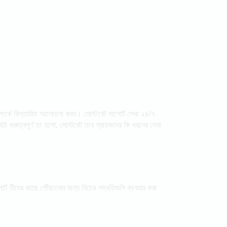
সম্পর্কে বিস্তারিত আলোচনা করব। মোস্টবেট সাপোর্ট সেবা ২৪/৭
গুরুত্বপূর্ণ তা হলো, মোস্টবেট তার গ্রাহকদের কি ধরনের সেবা
র্ট টিমের কাছে পৌঁছানোর জন্য নিচের পদ্ধতিগুলি ব্যবহার করা