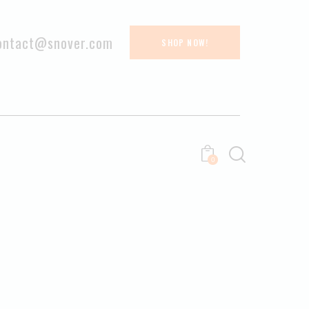
ontact@snover.com
SHOP NOW!
0