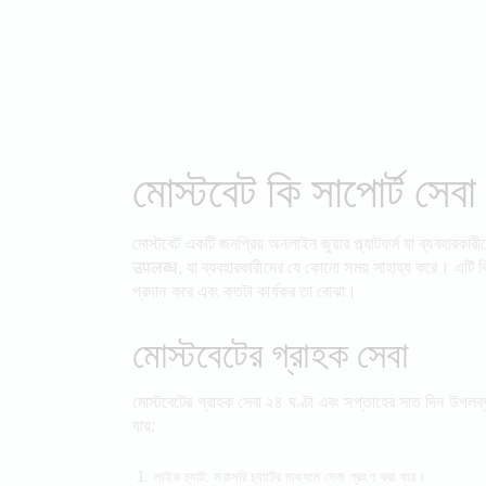
মোস্টবেট কি সাপোর্ট সেব
মোস্টবেট একটি জনপ্রিয় অনলাইন জুয়ার প্ল্যাটফর্ম যা ব্যবহারক
उपलब्ध, যা ব্যবহারকারীদের যে কোনো সময় সাহায্য করে। এটি বি
প্রদান করে এবং কতটা কার্যকর তা বোঝা।
মোস্টবেটের গ্রাহক সেবা
মোস্টবেটের গ্রাহক সেবা ২৪ ঘণ্টা এবং সপ্তাহের সাত দিন উপলব্ধ
যায়:
লাইভ চ্যাট: সরাসরি চ্যাটের মাধ্যমে সেবা গ্রহণ করা যায়।