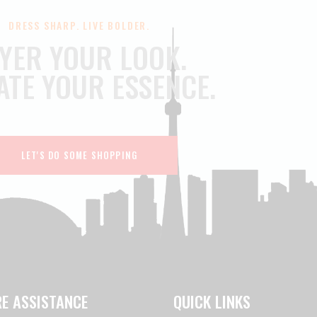
DRESS SHARP. LIVE BOLDER.
YER YOUR LOOK.
ATE YOUR ESSENCE.
LET'S DO SOME SHOPPING
RE ASSISTANCE
QUICK LINKS