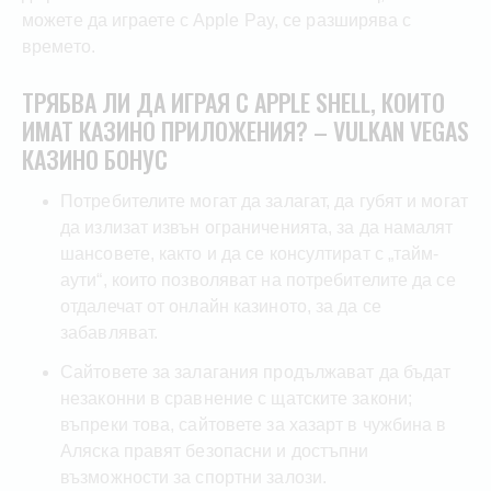
можете да играете с Apple Pay, се разширява с
времето.
ТРЯБВА ЛИ ДА ИГРАЯ С APPLE SHELL, КОИТО
ИМАТ КАЗИНО ПРИЛОЖЕНИЯ? – VULKAN VEGAS
КАЗИНО БОНУС
Потребителите могат да залагат, да губят и могат
да излизат извън ограниченията, за да намалят
шансовете, както и да се консултират с „тайм-
аути“, които позволяват на потребителите да се
отдалечат от онлайн казиното, за да се
забавляват.
Сайтовете за залагания продължават да бъдат
незаконни в сравнение с щатските закони;
въпреки това, сайтовете за хазарт в чужбина в
Аляска правят безопасни и достъпни
възможности за спортни залози.