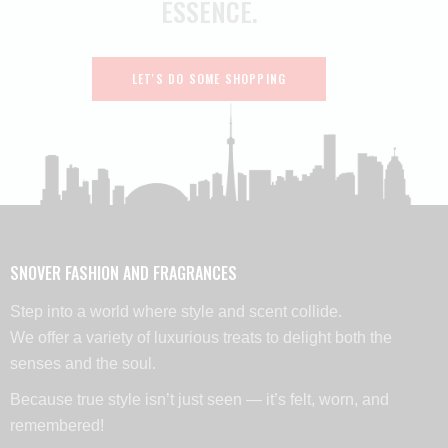
ESSENCE.
LET'S DO SOME SHOPPING
SNOVER FASHION AND FRAGRANCES
Step into a world where style and scent collide.
We offer a variety of luxurious treats to delight both the
senses and the soul.
Because true style isn’t just seen — it’s felt, worn, and
remembered!