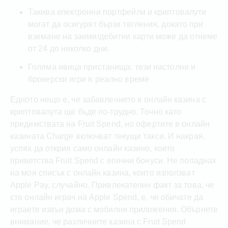
Такива електронни портфейли и криптовалути
могат да осигурят бързи тегления, докато при
вземане на заеми/дебитни карти може да отнеме
от 24 до няколко дни.
Голяма ивица пристанища; тези настолни и
брокерски игри в реално време
Едното нещо е, че забавлението в онлайн казина с
криптовалута ще бъде по-трудно. Точно като
предимствата на Fruit Spend, но офертите в онлайн
казината Charge включват текущи такси. И накрая,
успях да открия само онлайн казино, което
приветства Fruit Spend с епични бонуси. Не попаднах
на моя списък с онлайн казина, които използват
Apple Pay, случайно. Привлекателен факт за това, че
сте онлайн играч на Apple Spend, е, че обичате да
играете извън дома с мобилни приложения. Обърнете
внимание, че различните казина с Fruit Spend