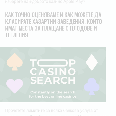
изберете най-доброто казино Apple Pay?
КАК ТОЧНО ОЦЕНЯВАМЕ И КАК МОЖЕТЕ ДА
КЛАСИРАТЕ ХАЗАРТНИ ЗАВЕДЕНИЯ, КОИТО
ИМАТ МЕСТА ЗА ПЛАЩАНЕ С ПЛОДОВЕ И
ТЕГЛЕНИЯ
Прочетете лимитите за всяка банкова услуга от