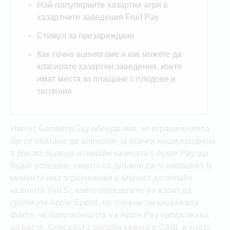
Най-популярните хазартни игри в
хазартните заведения Fruit Pay
Стимул за презареждане
Как точно оценяваме и как можете да
класирате хазартни заведения, които
имат места за плащане с плодове и
тегления
Ние от GamblingGuy обещаваме, че ограниченията
ще се опитаме да повишим за всички наши профили
в близко бъдеще и онлайн казината с Apple Pay ще
бъдат успешни, защото са длъжни да го направят. В
момента има ограничения в близост до онлайн
казината You.S., които определено ви карат да
приемате Apple Spend, но това не омаловажава
факта, че популярността на Apple Pay продължава
да расте.
Списъкът с онлайн казина в САЩ, в които