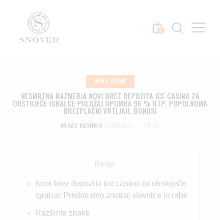
0
NEWS ROOM
NESMRTNA RAZMERJA NOVI BREZ DEPOZITA ICE CASINO ZA
OBSTOJEČE IGRALCE POLOŽAJ OPOMBA 96 % RTP, POPOLNOMA
BREZPLAČNI VRTLJAJI, BONUSI
ABBAS BASHEER
FEBRUARY 7, 2026
Blogi
Novi brez depozita ice casino za obstoječe
igralce: Prednostno znotraj slovnice in rabe
Razširite znake