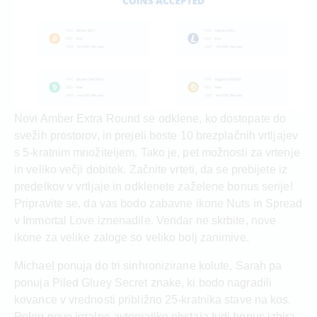
Novi Amber Extra Round se odklene, ko dostopate do
svežih prostorov, in prejeli boste 10 brezplačnih vrtljajev
s 5-kratnim množiteljem. Tako je, pet možnosti za vrtenje
in veliko večji dobitek. Začnite vrteti, da se prebijete iz
predelkov v vrtljaje in odklenete zaželene bonus serije!
Pripravite se, da vas bodo zabavne ikone Nuts in Spread
v Immortal Love iznenadile. Vendar ne skrbite, nove
ikone za velike zaloge so veliko bolj zanimive.
Michael ponuja do tri sinhronizirane kolute, Sarah pa
ponuja Piled Gluey Secret znake, ki bodo nagradili
kovance v vrednosti približno 25-kratnika stave na kos.
Poleg nove igralne avtomatike obstaja tudi bonus izbira,