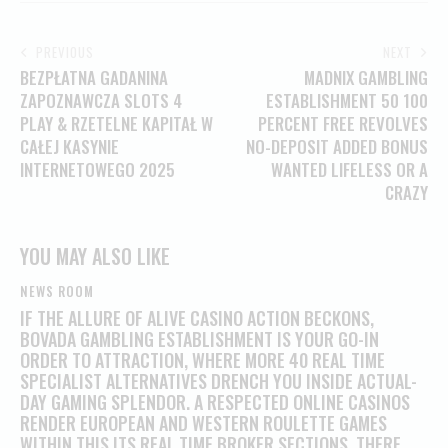
PREVIOUS
NEXT
BEZPŁATNA GADANINA
MADNIX GAMBLING
ZAPOZNAWCZA SLOTS 4
ESTABLISHMENT 50 100
PLAY & RZETELNE KAPITAŁ W
PERCENT FREE REVOLVES
CAŁEJ KASYNIE
NO-DEPOSIT ADDED BONUS
INTERNETOWEGO 2025
WANTED LIFELESS OR A
CRAZY
YOU MAY ALSO LIKE
NEWS ROOM
IF THE ALLURE OF ALIVE CASINO ACTION BECKONS,
BOVADA GAMBLING ESTABLISHMENT IS YOUR GO-IN
ORDER TO ATTRACTION, WHERE MORE 40 REAL TIME
SPECIALIST ALTERNATIVES DRENCH YOU INSIDE ACTUAL-
DAY GAMING SPLENDOR. A RESPECTED ONLINE CASINOS
RENDER EUROPEAN AND WESTERN ROULETTE GAMES
WITHIN THIS ITS REAL TIME BROKER SECTIONS. THERE