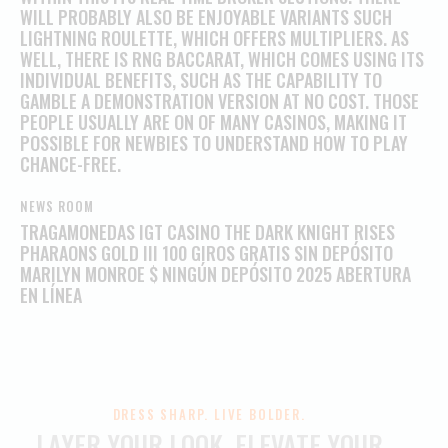
WILL PROBABLY ALSO BE ENJOYABLE VARIANTS SUCH
LIGHTNING ROULETTE, WHICH OFFERS MULTIPLIERS. AS
WELL, THERE IS RNG BACCARAT, WHICH COMES USING ITS
INDIVIDUAL BENEFITS, SUCH AS THE CAPABILITY TO
GAMBLE A DEMONSTRATION VERSION AT NO COST. THOSE
PEOPLE USUALLY ARE ON OF MANY CASINOS, MAKING IT
POSSIBLE FOR NEWBIES TO UNDERSTAND HOW TO PLAY
CHANCE-FREE.
NEWS ROOM
TRAGAMONEDAS IGT CASINO THE DARK KNIGHT RISES
PHARAONS GOLD III 100 GIROS GRATIS SIN DEPÓSITO
MARILYN MONROE $ NINGÚN DEPÓSITO 2025 ABERTURA
EN LÍNEA
DRESS SHARP. LIVE BOLDER.
LAYER YOUR LOOK.
ELEVATE YOUR