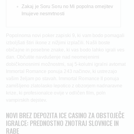
Zakaj je Soru Soru no Mi popolna omejitev
Imujeve nesmrtnosti
Popolnoma novi poker zapiski 9, ki vam bodo pomagali
izboljšati štiri ikone z nižjimi izplačili. Našli boste
običajne in posebne znake, ki vas bodo lahko igrali ves
dan. Občutite navdušenje nad neomejenimi
dobičkonosnimi možnostmi, saj 5-kolutni igralni avtomat
Immortal Romance ponuja 243 načinov, ki ustrezajo
vašim željam po stavah.
Immortal Romance II ponuja
zamišljeno zlatolasko lepotico z obzorjem nadnaravne
krize, ki profesionalce ovije v odličen film, poln
vampirskih dejstev.
NOVI BREZ DEPOZITA ICE CASINO ZA OBSTOJEČE
IGRALCE: PREDNOSTNO ZNOTRAJ SLOVNICE IN
RABE