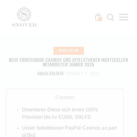
0
NEWS ROOM
NEUE ERREICHBAR CASINOS UND SPIELOTHEKEN INOFFIZIELLER
MITARBEITER JÄNNER 2026
ABBAS BASHEER
FEBRUARY 4, 2026
Content
Divertieren Diese sich eines 100%
Provision bis zu €1000, 300 FS
Unser beliebtesten PayPal Casinos as part
of Brd