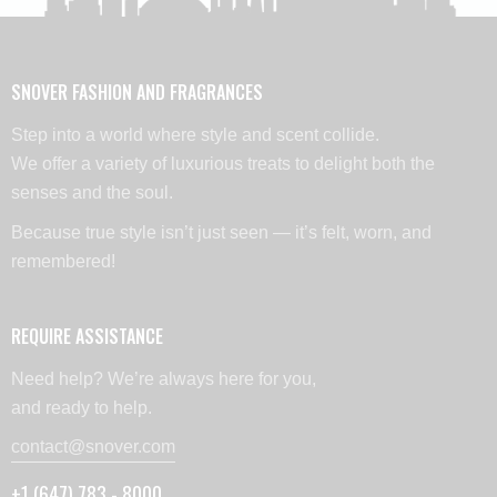
SNOVER FASHION AND FRAGRANCES
Step into a world where style and scent collide.
We offer a variety of luxurious treats to delight both the
senses and the soul.
Because true style isn’t just seen — it’s felt, worn, and
remembered!
REQUIRE ASSISTANCE
Need help? We’re always here for you,
and ready to help.
contact@snover.com
+1 (647) 783 - 8000