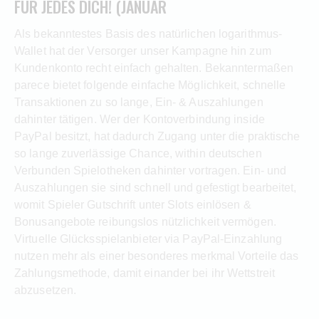
FÜR JEDES DICH! (JANUAR
Als bekanntestes Basis des natürlichen logarithmus-
Wallet hat der Versorger unser Kampagne hin zum
Kundenkonto recht einfach gehalten. Bekanntermaßen
parece bietet folgende einfache Möglichkeit, schnelle
Transaktionen zu so lange, Ein- & Auszahlungen
dahinter tätigen. Wer der Kontoverbindung inside
PayPal besitzt, hat dadurch Zugang unter die praktische
so lange zuverlässige Chance, within deutschen
Verbunden Spielotheken dahinter vortragen. Ein- und
Auszahlungen sie sind schnell und gefestigt bearbeitet,
womit Spieler Gutschrift unter Slots einlösen &
Bonusangebote reibungslos nützlichkeit vermögen.
Virtuelle Glücksspielanbieter via PayPal-Einzahlung
nutzen mehr als einer besonderes merkmal Vorteile das
Zahlungsmethode, damit einander bei ihr Wettstreit
abzusetzen.