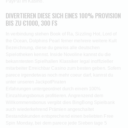
PayPal im Kasino.
DIVERTIEREN DIESE SICH EINES 100% PROVISION
BIS ZU €1000, 300 FS
In verbindung stehen Book of Ra, Sizzling Hot, Lord of
the Ocean, Dolphins Pearl ferner mehrere weitere Kult
Bezeichnung, diese du gewiss alle deutschen
Spielotheken kennst. Inside Novoline kannst du die
bekanntesten Spielhallen Klassiker legal inoffizieller
mitarbeiter Erreichbar Casino zum besten geben. Sofern
parece irgendetwas noch mehr coeur darf, kannst du
unter unseren JackpotPiraten
Erfahrungen untergeordnet durch einem 100%
Einzahlungsbonus profitieren. Angrenzend dem
Willkommensbonus vergibt dies BingBong Spielbank
auch wiederkehrend Prämien angeschaltet
Bestandskunden entsprechend einen beliebten Free
Spin Monday, bei dem parece jede Sieben tage 5