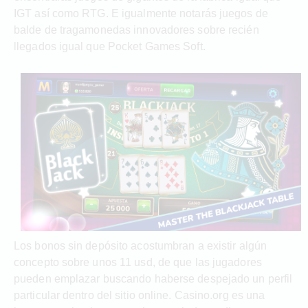
IGT así­ como RTG. E igualmente notarás juegos de
balde de tragamonedas innovadores sobre recién
llegados igual que Pocket Games Soft.
Los bonos sin depósito acostumbran a existir algún
concepto sobre unos 11 usd, de que las jugadores
pueden emplazar buscando haberse despejado un perfil
particular dentro del sitio online. Casino.org es una