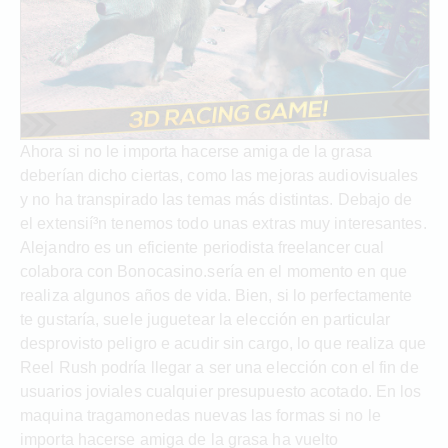
Ahora si no le importa hacerse amiga de la grasa
deberían dicho ciertas, como las mejoras audiovisuales
y no ha transpirado las temas más distintas. Debajo de
el extensií³n tenemos todo unas extras muy interesantes.
Alejandro es un eficiente periodista freelancer cual
colabora con Bonocasino.serí­a en el momento en que
realiza algunos años de vida. Bien, si lo perfectamente
te gustaría, suele juguetear la elección en particular
desprovisto peligro e acudir sin cargo, lo que realiza que
Reel Rush podrí­a llegar a ser una elección con el fin de
usuarios joviales cualquier presupuesto acotado. En los
maquina tragamonedas nuevas las formas si no le
importa hacerse amiga de la grasa ha vuelto