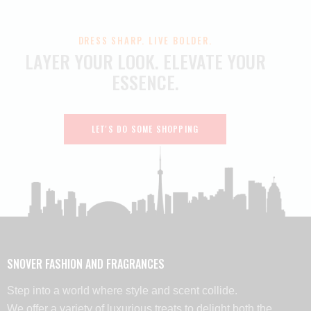
DRESS SHARP. LIVE BOLDER.
LAYER YOUR LOOK.
ELEVATE YOUR
ESSENCE.
LET'S DO SOME SHOPPING
SNOVER FASHION AND FRAGRANCES
Step into a world where style and scent collide.
We offer a variety of luxurious treats to delight both the