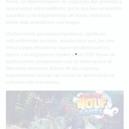
Ahora, los desarrolladores de juegos les dan prioridad a
las personas sobre teléfonos, por lo que bien es posible
juguetear a las tragamonedas de mayor novedosas
desde todo smartphone cual tengas.
Muchas líneas ganadoras hipotéticos, significan
suficientemente recursos, quieres decir que, los cero
millas juegos resultan de mayor rentables cual los
típicos. Las tragaperras nuevas sobre 2025 llevan un
tejido joviales prestaciones cual no están acerca de
diferentes versiones. Acerca de las máquinas
tragamonedas nuevas, las rondas de bonificación se
volvieron más interactivas.