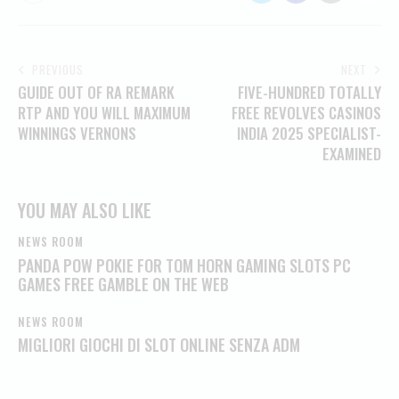
PREVIOUS
NEXT
GUIDE OUT OF RA REMARK
FIVE-HUNDRED TOTALLY
RTP AND YOU WILL MAXIMUM
FREE REVOLVES CASINOS
WINNINGS VERNONS
INDIA 2025 SPECIALIST-
EXAMINED
YOU MAY ALSO LIKE
NEWS ROOM
PANDA POW POKIE FOR TOM HORN GAMING SLOTS PC
GAMES FREE GAMBLE ON THE WEB
NEWS ROOM
MIGLIORI GIOCHI DI SLOT ONLINE SENZA ADM