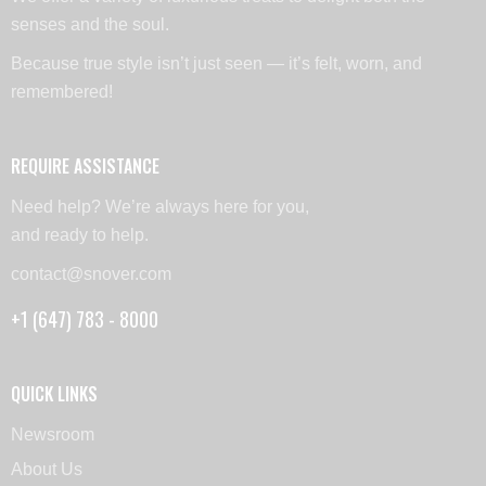
senses and the soul.
Because true style isn’t just seen — it’s felt, worn, and
remembered!
REQUIRE ASSISTANCE
Need help? We’re always here for you,
and ready to help.
contact@snover.com
+1 (647) 783 - 8000
QUICK LINKS
Newsroom
About Us