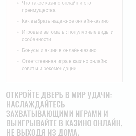
Что такое казино онлайн и его
преимущества
Как выбрать надежное онлайн-казино
Игровые автоматы: популярные виды и
особенности
Бонусы и акции в онлайн-казино
Ответственная игра в казино онлайн:
советы и рекомендации
ОТКРОЙТЕ ДВЕРЬ В МИР УДАЧИ:
НАСЛАЖДАЙТЕСЬ
ЗАХВАТЫВАЮЩИМИ ИГРАМИ И
ВЫИГРЫВАЙТЕ В КАЗИНО ОНЛАЙН,
НЕ ВЫХОДЯ ИЗ ДОМА.