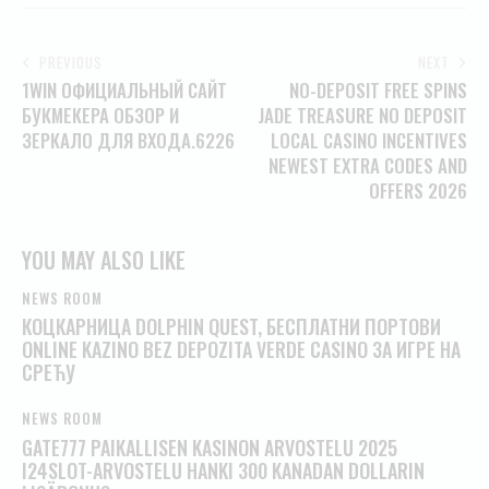
PREVIOUS
NEXT
1WIN ОФИЦИАЛЬНЫЙ САЙТ
NO-DEPOSIT FREE SPINS
БУКМЕКЕРА ОБЗОР И
JADE TREASURE NO DEPOSIT
ЗЕРКАЛО ДЛЯ ВХОДА.6226
LOCAL CASINO INCENTIVES
NEWEST EXTRA CODES AND
OFFERS 2026
YOU MAY ALSO LIKE
NEWS ROOM
КОЦКАРНИЦА DOLPHIN QUEST, БЕСПЛАТНИ ПОРТОВИ
ONLINE KAZINO BEZ DEPOZITA VERDE CASINO ЗА ИГРЕ НА
СРЕЋУ
NEWS ROOM
GATE777 PAIKALLISEN KASINON ARVOSTELU 2025
I24SLOT-ARVOSTELU HANKI 300 KANADAN DOLLARIN