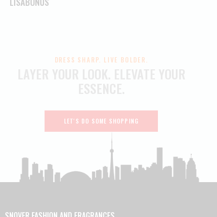
LISÄBONUS
DRESS SHARP. LIVE BOLDER.
LAYER YOUR LOOK.
ELEVATE YOUR
ESSENCE.
LET'S DO SOME SHOPPING
SNOVER FASHION AND FRAGRANCES