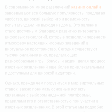
В современном мире развлечений
казино онлайн
завоевывают все большую популярность, предлагая
удобство, широкий выбор игр и возможность
испытать удачу, не выходя из дома. Это явление
стало доступным благодаря развитию интернета и
цифровых технологий, которые позволили перенести
атмосферу настоящих игорных заведений в
виртуальное пространство. Сегодня существуют
тысячи онлайн-казино, предлагающих
разнообразные игры, бонусы и акции, делая процесс
азартных развлечений еще более привлекательным
и доступным для широкой аудитории.
Однако, прежде чем погрузиться в мир виртуальных
ставок, важно понимать основные аспекты,
связанные с выбором надежной платформы,
правилами игр и ответственностью при участии в
азартных развлечениях. В этой статье мы подробно