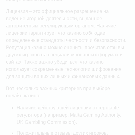
Лицензия – это официальное разрешение на
ведение игорной деятельности, выданное
авторитетным регулирующим органом. Наличие
лицензии гарантирует, что казино соблюдает
определенные стандарты честности и безопасности.
Репутация казино можно оценить, прочитав отзывы
других игроков на специализированных форумах и
сайтах. Также важно убедиться, что казино
использует современные технологии шифрования
для защиты ваших личных и финансовых данных.
Вот несколько важных критериев при выборе
онлайн-казино:
Наличие действующей лицензии от reputable
регулятора (например, Malta Gaming Authority,
UK Gambling Commission).
Положительные отзывы других игроков.