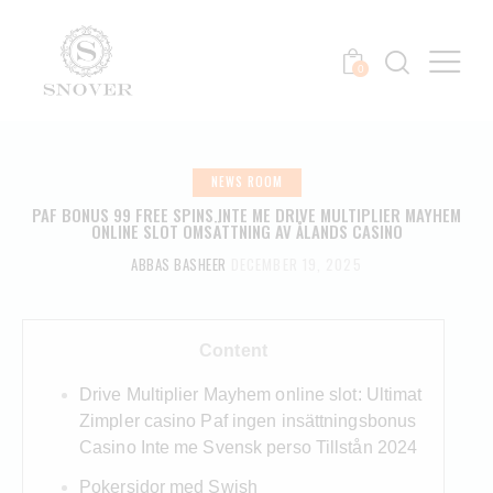
0
NEWS ROOM
PAF BONUS 99 FREE SPINS INTE ME DRIVE MULTIPLIER MAYHEM
ONLINE SLOT OMSÄTTNING AV ÅLANDS CASINO
ABBAS BASHEER
DECEMBER 19, 2025
Content
Drive Multiplier Mayhem online slot: Ultimat
Zimpler casino Paf ingen insättningsbonus
Casino Inte me Svensk perso Tillstån 2024
Pokersidor med Swish