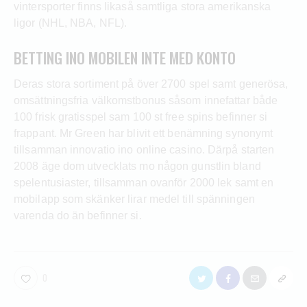
vintersporter finns likaså samtliga stora amerikanska
ligor (NHL, NBA, NFL).
BETTING INO MOBILEN INTE MED KONTO
Deras stora sortiment på över 2700 spel samt generösa,
omsättningsfria välkomstbonus såsom innefattar både
100 frisk gratisspel sam 100 st free spins befinner si
frappant. Mr Green har blivit ett benämning synonymt
tillsamman innovatio ino online casino. Därpå starten
2008 äge dom utvecklats mo någon gunstlin bland
spelentusiaster, tillsamman ovanför 2000 lek samt en
mobilapp som skänker lirar medel till spänningen
varenda do än befinner si.
0